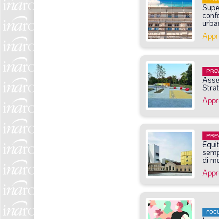
Supe
conf
urban
Appr
PRE
Asse
Stra
Appr
PRE
Equit
sempl
di
mo
Appr
FOC