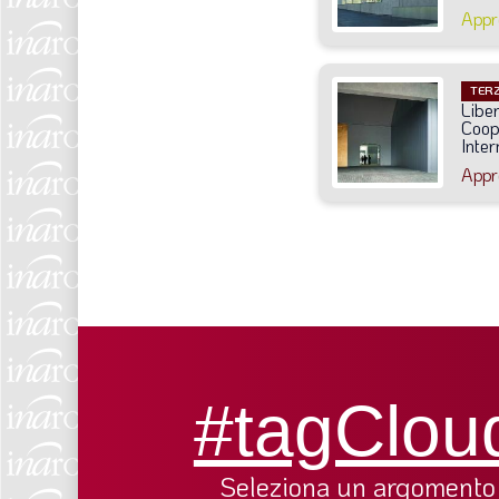
Appr
TERZ
Libe
Coop
Inter
Appr
#tagClou
Seleziona un argomento