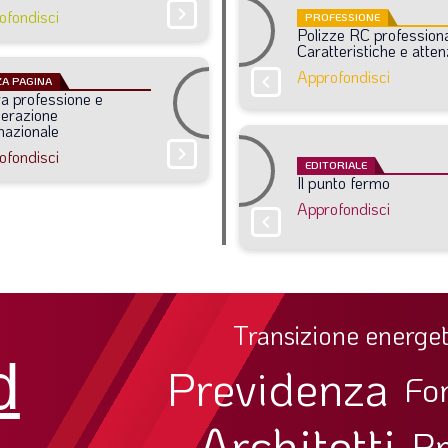
chevron_right
ofondisci
PROFESSIONE
Polizze
RC
professiona
Caratteristiche
e
atten
Approfondisci
chevron_right
A PAGINA
ra
professione
e
erazione
nazionale
chevron_right
ofondisci
EDITORIALE
Il
punto
fermo
Approfondisci
chevron_right
Transizione energet
d
Previdenza
Fo
Architetti
Pr