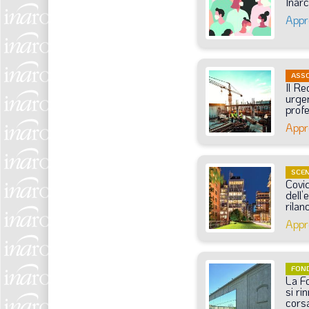
Inar
Appr
ASSO
Il
Re
urge
profe
Appr
SCE
Covi
dell
rilan
Appr
FON
La
F
si
ri
cors