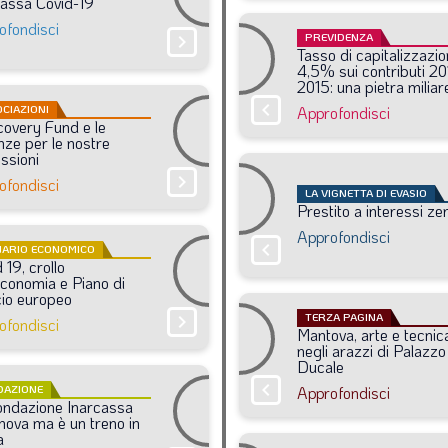
cassa
Covid-19
ofondisci
PREVIDENZA
chevron_right
Tasso
di
capitalizzazi
4,5%
sui
contributi
20
2015:
una
pietra
miliar
chevron_right
CIAZIONI
Approfondisci
covery
Fund
e
le
nze
per
le
nostre
ssioni
chevron_right
ofondisci
LA VIGNETTA DI EVASIO
Prestito
a
interessi
ze
Approfondisci
chevron_right
NARIO ECONOMICO
d
19,
crollo
’economia
e
Piano
di
cio
europeo
TERZA PAGINA
chevron_right
ofondisci
Mantova,
arte
e
tecnic
negli
arazzi
di
Palazzo
Ducale
chevron_right
DAZIONE
Approfondisci
ondazione
Inarcassa
nnova
ma
è
un
treno
in
a