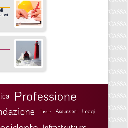
li
zioni
Professione
ica
ndazione
Leggi
Tasse
Assunzioni
esidente
Infrastrutture