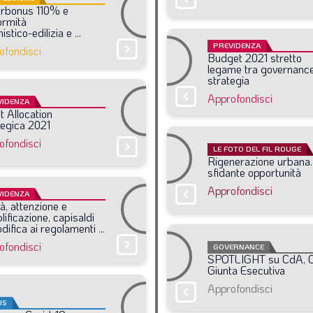
rbonus
110%
e
ormità
istico-edilizia
e
...
PREVIDENZA
chevron_right
ofondisci
Budget
2021
stretto
legame
tra
governanc
strategia
chevron_right
Approfondisci
VIDENZA
t
Allocation
tegica
2021
ofondisci
chevron_right
LE FOTO DEL FIL ROUGE
Rigenerazione
urbana
sfidante
opportunità
Approfondisci
chevron_right
VIDENZA
à,
attenzione
e
ificazione,
capisaldi
difica
ai
regolamenti
...
chevron_right
ofondisci
GOVERNANCE
SPOTLIGHT
su
CdA,
Giunta
Esecutiva
Approfondisci
chevron_right
US