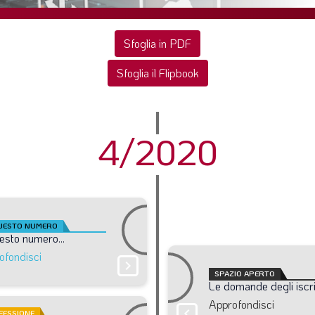
Sfoglia in PDF
Sfoglia il Flipbook
4/2020
QUESTO NUMERO
esto
numero...
ofondisci
chevron_right
SPAZIO APERTO
Le
domande
degli
iscri
Approfondisci
chevron_right
FESSIONE