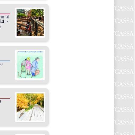
one
al
14
e
e
ro
a