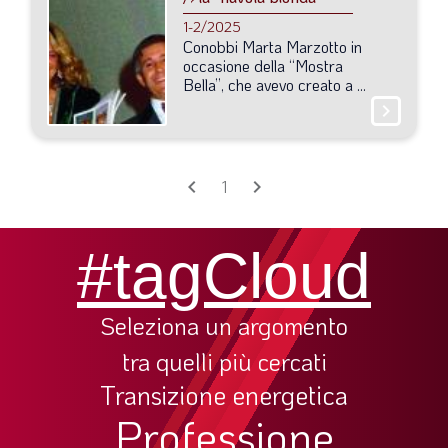
SOMMARIO
1-2/2025
EDITORIALE
Conobbi
Marta
Marzotto
in
occasione
della
“Mostra
PREVIDENZA
Bella”,
che
avevo
creato
a
...
chevron_right
FOCUS
PROFESSIONE
chevron_left
chevron_right
TERZA PAGINA
1
LE FOTO DEL FIL ROUGE
#tagCloud
IN QUESTO NUMERO
SCENARIO ECONOMICO
Seleziona un argomento
SPAZIO APERTO
tra quelli più cercati
GOVERNANCE
Transizione energetica
FONDAZIONE
Professione
ASSOCIAZIONI