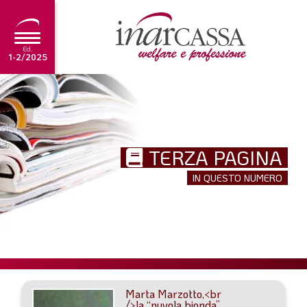
Ed.
1-2/2025
NEWS
EDITORIALE
TERZA PAGINA
TUTORIAL
IN QUESTO NUMERO
SCADENZARIO
ARCHIVIO
Ultima edizione
1-2/2025
Marta Marzotto,<br
/>la “nuvola bionda”