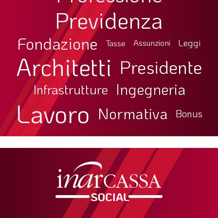
Previdenza
LA VIGNETTA DI EVASIO
SPECIALE
Fondazione
Leggi
Tasse
Assunzioni
Architetti
expand_more
CAMBIA NUMERO
Presidente
Ingegneria
Infrastrutture
Lavoro
Normativa
Bonus