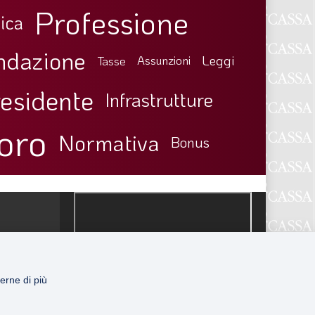
Professione
ica
ndazione
Leggi
Tasse
Assunzioni
esidente
Infrastrutture
oro
Normativa
Bonus
erne di più