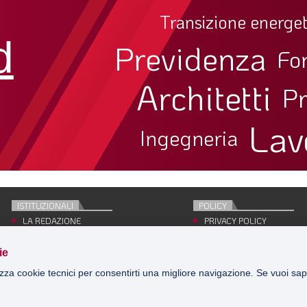
Transizione energet
d
Previdenza
Fo
Architetti
Pr
Lav
Ingegneria
ISTITUZIONALI
POLICY
LA REDAZIONE
PRIVACY POLICY
EDITRICE
COOKIE POLICY
CONCESSIONARIO
SITE MAP
ie
PUBBLICITÀ
ACCEDI
izza cookie tecnici per consentirti una migliore navigazione. Se vuoi sap