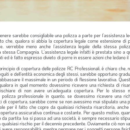
 genere sarebbe consigliabile una polizza a parte per l’assistenza l
fatto che, qualora si abbia la copertura legale come estensione di 
e, verrebbe meno anche l’assistenza legale della stessa polizz
la stessa Compagnia. L’assistenza legale infatti è prestata sino a 
ed è fatto espresso divieto di porre in essere azioni che ledano il d
principio di copertura delle polizze RC Professionali, è chiaro che, 
seguiti e dell’entità economica degli stessi, sarebbe opportuno gra
 abbassare il massimale in un periodo di flessione lavorativa. Ques
 qualora in quel momento dovessimo ricevere una richiesta di risa
ischiare di non avere un’adeguata copertura. Per lo stesso 
polizza professionale in quanto, se dovessimo ricevere una rich
i di copertura, sarebbe come se non avessimo mai stipulato una pol
 per il fatto che copre da qualsiasi richiesta risarcitoria, anche 
opertura assicurativa continua e costante. Per questo motivo, quan
 da partita Iva si passa ad una società, è sempre necessario stipu
qualsiasi rischio per il decennio precedente. Ovviamente ciò non va
o di avere responsabilità, mentre permane per i soggetti persone fis