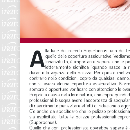
A
lla luce dei recenti Superbonus, uno dei t
quello delle coperture assicurative. Vediamo 
Innanzitutto, è importante sapere che le pol
letteralmente significa “quando nasce la 
durante la vigenza della polizza. Per questo motivo
contrario nelle condizioni, copre da qualsiasi danno
non si aveva alcuna copertura assicurativa. Norma
sempre è opportuno verificare con attenzione le eventu
Proprio a causa della loro natura, che copre quindi d
professionali bisogna avere l’accortezza di segnalar
di risarcimento per evitare effetti di riduzione o agg
C’è anche da specificare che le polizze professiona
sia esplicitato, tutte le polizze professionali copr
(Superbonus).
Quello che ogni professionista dovrebbe sapere è c