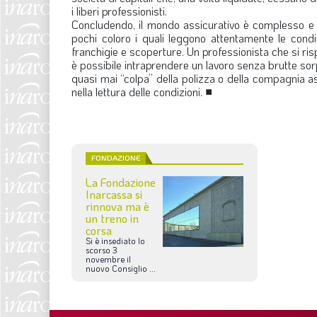
i liberi professionisti.
Concludendo, il mondo assicurativo è complesso e ne
pochi coloro i quali leggono attentamente le condiz
franchigie e scoperture. Un professionista che si ris
è possibile intraprendere un lavoro senza brutte so
quasi mai “colpa” della polizza o della compagnia a
nella lettura delle condizioni.
■
FONDAZIONE
La Fondazione
Inarcassa si
rinnova ma è
un treno in
corsa
Si
è
insediato
lo
scorso
3
novembre
il
nuovo
Consiglio
...