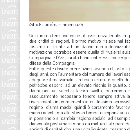
iStock.com/marchmeena29
Un’ultima attenzione infine all’assistenza legale. In
due ordini di ragioni. Il primo motivo risiede nel 
fossimo di fronte ad un danno non indennizzabil
motivazione potrebbe essere quella di rivalersi sul
Compagnia e l’Assicurato hanno interessi convergenti 
difesa della Compagnia.
Fatte queste dovute precisazioni, avendo chiarito il 
degli anni, con l’aumentare del numero dei lavori e
adeguare il massimale. Un tipico errore è quello di
potrebbe esporci ad un elevato rischio in quanto,
danni per un vecchio lavoro svolto, potremmo r
assolutamente necessario tenere sempre attiva la 
risarcimento in un momento in cui fossimo sprovvist
regime “claims made” quindi è certamente favorevole
meno recenti, ma allo stesso tempo ci impone una c
in pensione o si cambia ragione sociale, ad esempio
decennale postuma in modo da metterci al riparo da 
società di capitali che, una volta liquidate, cessan