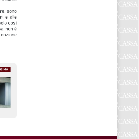
re, sono
i e alle
solo così
a, non è
ttenzione
GINA