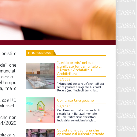
F
P
T
L
onisti è
PROFESSIONE
“Lectio brevis” nel suo
I
ade”, che
significato fondamentale di
nunciati
“lettura”: Architetto e
Architettura
S
resso il
1-2/2025
uel tempo
“Non
si
può
pensare
un’architettura
S
ta, ma è
senza
pensare
alla
gente”
Richard
Rogers
(architetto
di
famiglia
...
olizze RC
Comunità Energetiche
li rischi
F
1-2/2025
Con
l’aumento
della
domanda
di
elettricità
in
Italia,
alimentato
 che non
dall’elettrificazione
dei
settori
A
industriale
e
residenziale,
le
...
. 24/2020
L
Società di ingegneria che
lizza si
operano nel mercato privato