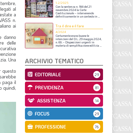
ettembre,
S
1-2/2025
Con
la
sentenza
n.
184
del
21
legati al
novembre
2024
la
Corte
restate a
Costituzionale
–
intervenendo
definitivamente
in
un
contesto
in
...
IVASS n.
aliano ai
Tra il dire e il fare
4/2024
me danno
Certamente
erano
buone
le
intenzioni
del
D.L.
29
maggio
2024,
re delle
n.
69,
–
Disposizioni
urgenti
in
materia
di
semplificazione
edilizia
...
curativa
venzione
izia. Una
ARCHIVIO TEMATICO
er questo
EDITORIALE
29
 sarebbe
 paga il
PREVIDENZA
o quindi,
81
ASSISTENZA
14
FOCUS
29
PROFESSIONE
76