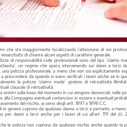
emi che sta maggiormente focalizzando l’attenzione di noi professi
innanzitutto di chiarire alcuni aspetti di carattere generale.
izze di responsabilità civile professionali sono del tipo “claims m
richiesta”, un regime che opera intervenendo sui danni a terzi de
, una polizza professionale, a meno che non sia esplicitamente esp
, a prescindere da quando si siano verificati i lavori anche se in q
lmente le polizze “claims made” godono di retroattività illimita
ali clausole di retroattività.
a sinistri sulla base del momento in cui vengono denunciati, nelle p
e alla Compagnia eventuali contenziosi in essere o eventuali probabi
ravamento del rischio, ai sensi degli artt. 1897 e 1898 C.C.
li in genere coprono da qualsiasi danno a terzi e pertanto, a meno
ono per danni a terzi anche per i lavori di cui all’art. 119 del d.l
he le polizze non coprono da qualsiasi rischio anche quando la po