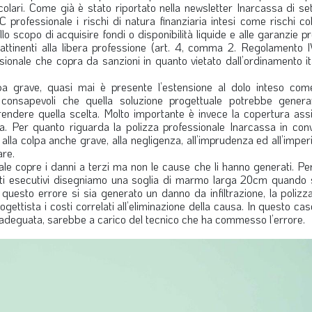
icolari. Come già è stato riportato nella newsletter Inarcassa di s
rofessionale i rischi di natura finanziaria intesi come rischi col
o scopo di acquisire fondi o disponibilità liquide e alle garanzie p
 attinenti alla libera professione (art. 4, comma 2. Regolamento 
ionale che copra da sanzioni in quanto vietato dall’ordinamento it
olpa grave, quasi mai è presente l’estensione al dolo inteso co
consapevoli che quella soluzione progettuale potrebbe genera
ndere quella scelta. Molto importante è invece la copertura assi
a. Per quanto riguarda la polizza professionale Inarcassa in con
lla colpa anche grave, alla negligenza, all’imprudenza ed all’imper
re.
ale copre i danni a terzi ma non le cause che li hanno generati. P
ati esecutivi disegniamo una soglia di marmo larga 20cm quando
esto errore si sia generato un danno da infiltrazione, la polizza
ettista i costi correlati all’eliminazione della causa. In questo cas
ra adeguata, sarebbe a carico del tecnico che ha commesso l’errore.