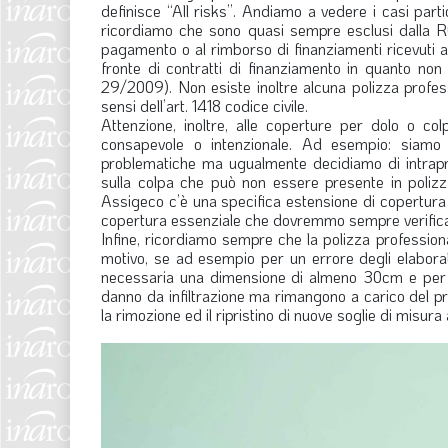
definisce “All risks”. Andiamo a vedere i casi part
ricordiamo che sono quasi sempre esclusi dalla RC p
pagamento o al rimborso di finanziamenti ricevuti all
fronte di contratti di finanziamento in quanto non
29/2009). Non esiste inoltre alcuna polizza profess
sensi dell’art. 1418 codice civile.
Attenzione, inoltre, alle coperture per dolo o c
consapevole o intenzionale. Ad esempio: siamo 
problematiche ma ugualmente decidiamo di intrapre
sulla colpa che può non essere presente in polizz
Assigeco c’è una specifica estensione di copertura a
copertura essenziale che dovremmo sempre verifica
Infine, ricordiamo sempre che la polizza profession
motivo, se ad esempio per un errore degli elabor
necessaria una dimensione di almeno 30cm e per qu
danno da infiltrazione ma rimangono a carico del prog
la rimozione ed il ripristino di nuove soglie di misu