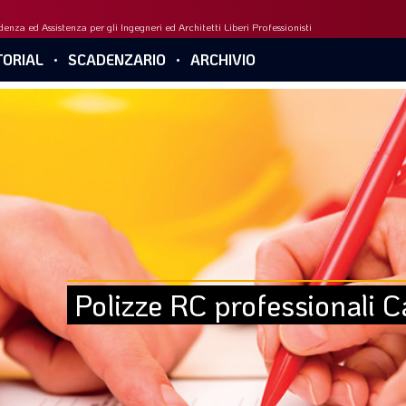
enza ed Assistenza per gli Ingegneri ed Architetti Liberi Professionisti
ORIAL
SCADENZARIO
ARCHIVIO
Polizze RC professionali Ca