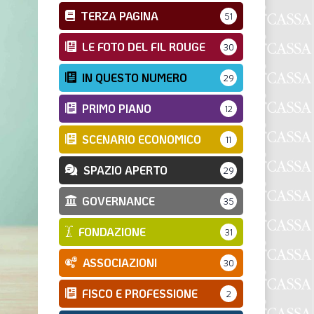
TERZA PAGINA
51
LE FOTO DEL FIL ROUGE
30
IN QUESTO NUMERO
29
PRIMO PIANO
12
SCENARIO ECONOMICO
11
SPAZIO APERTO
29
GOVERNANCE
35
FONDAZIONE
31
ASSOCIAZIONI
30
FISCO E PROFESSIONE
2