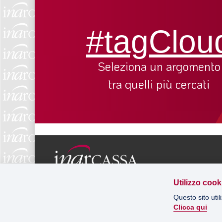
#tagClou
Seleziona un argomento
tra quelli più cercati
Via Salaria 229, 00199 Roma
Utilizzo cook
C.F. 80122170584
Questo sito util
T. 02.91979700
Clicca qui