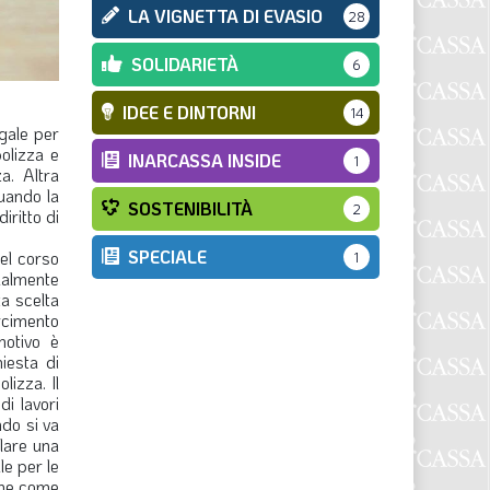
LA VIGNETTA DI EVASIO
28
SOLIDARIETÀ
6
IDEE E DINTORNI
14
egale per
polizza e
INARCASSA INSIDE
1
a. Altra
quando la
SOSTENIBILITÀ
2
iritto di
SPECIALE
nel corso
1
dualmente
ta scelta
rcimento
motivo è
iesta di
izza. Il
di lavori
do si va
lare una
le per le
iche come