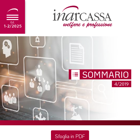
Ed.
1-2/2025
NEWS
EDITORIALE
TUTORIAL
SOMMARIO
SCADENZARIO
4/2019
ARCHIVIO
Ultima edizione
1-2/2025
Sfoglia in PDF