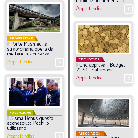
obbligazioni
aumenta
la
...
LA VIGNETTA DI EVASIO
Approfondisci
chevron_right
SPECIALE
expand_more
CAMBIA NUMERO
PROFESSIONE
Il
Ponte
Musmeci
la
straordinaria
opera
da
mettere
in
sicurezza
PREVIDENZA
Approfondisci
chevron_right
Il
Cnd
approva
il
Budget
2020
Il
patrimonio
...
Approfondisci
chevron_right
FONDAZIONE
Il
Sisma
Bonus
questo
sconosciuto
Pochi
lo
utilizzano
ASSOCIAZIONI
Approfondisci
chevron_right