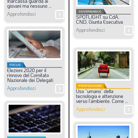
Inarcassa
guarda
ai
giovani
ma
nessuno
...
GOVERNANCE
Approfondisci
chevron_right
SPOTLIGHT
su
CdA,
CND,
Giunta
Esecutiva
Approfondisci
chevron_right
FOCUS
Elezioni
2020
per
il
rinnovo
del
Comitato
Nazionale
dei
Delegati
PROFESSIONE
Approfondisci
chevron_right
Uso
“umano”
della
tecnologia
e
attenzione
verso
l’ambiente.
Come
...
Approfondisci
chevron_right