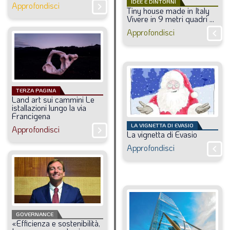
IDEE E DINTORNI
Approfondisci
chevron_right
Tiny
house
made
in
Italy
Vivere
in
9
metri
quadri
...
Approfondisci
chevron_right
TERZA PAGINA
Land
art
sui
cammini
Le
istallazioni
lungo
la
via
Francigena
LA VIGNETTA DI EVASIO
Approfondisci
chevron_right
La
vignetta
di
Evasio
Approfondisci
chevron_right
GOVERNANCE
«Efficienza
e
sostenibilità,