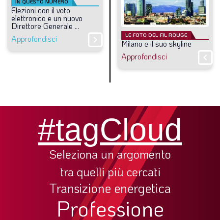
IN QUESTO NUMERO
Elezioni
con
il
voto
elettronico
e
un
nuovo
Direttore
Generale
...
LE FOTO DEL FIL ROUGE
Approfondisci
chevron_right
Milano
e
il
suo
skyline
Approfondisci
chevron_right
#tagCloud
Seleziona un argomento
tra quelli più cercati
Transizione energetica
Professione