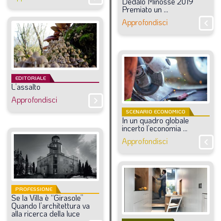
Dedalo
Minosse
2019
Premiato
un
...
Approfondisci
chevron_right
EDITORIALE
L’assalto
Approfondisci
chevron_right
SCENARIO ECONOMICO
In
un
quadro
globale
incerto
l’economia
...
Approfondisci
chevron_right
PROFESSIONE
Se
la
Villa
è
“Girasole”
Quando
l’architettura
va
alla
ricerca
della
luce