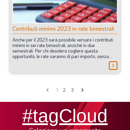
Contributi
minimi
2023
in
rate
bimestrali
Anche
per
il
2023
sarà
possibile
versare
i
contributi
minimi
in
sei
rate
bimestrali,
anziché
in
due
semestrali.
Per
chi
desidera
cogliere
questa
opportunità,
le
rate
saranno
di
pari
importo,
senza
...
chevron_right
chevron_left
chevron_right
1
2
3
#tagCloud