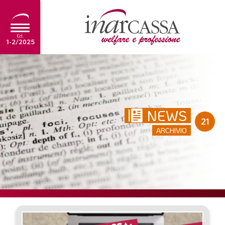
Ed.
1-2/2025
NEWS
EDITORIALE
NEWS
TUTORIAL
21
ARCHIVIO
SCADENZARIO
ARCHIVIO
Ultima edizione
1-2/2025