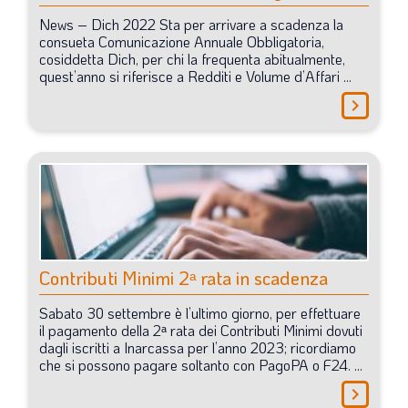
LA VIGNETTA DI EVASIO
News
–
Dich
2022
Sta
per
arrivare
a
scadenza
la
consueta
Comunicazione
Annuale
Obbligatoria,
SPECIALE
cosiddetta
Dich,
per
chi
la
frequenta
abitualmente,
quest’anno
si
riferisce
a
Redditi
e
Volume
d’Affari
...
chevron_right
expand_more
CAMBIA NUMERO
Contributi
Minimi
2ᵃ
rata
in
scadenza
Sabato
30
settembre
è
l’ultimo
giorno,
per
effettuare
il
pagamento
della
2ᵃ
rata
dei
Contributi
Minimi
dovuti
dagli
iscritti
a
Inarcassa
per
l’anno
2023;
ricordiamo
che
si
possono
pagare
soltanto
con
PagoPA
o
F24.
...
chevron_right