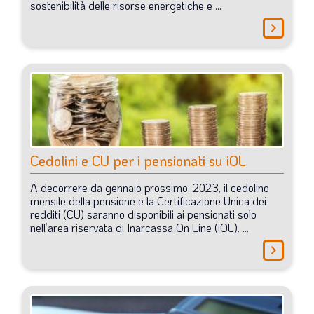
sostenibilità
delle
risorse
energetiche
e
...
chevron_right
Cedolini
e
CU
per
i
pensionati
su
iOL
A
decorrere
da
gennaio
prossimo,
2023,
il
cedolino
mensile
della
pensione
e
la
Certificazione
Unica
dei
redditi
(CU)
saranno
disponibili
ai
pensionati
solo
nell’area
riservata
di
Inarcassa
On
Line
(iOL).
...
chevron_right