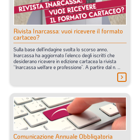
SOMMARIO
EDITORIALE
PREVIDENZA
Rivista
Inarcassa:
vuoi
ricevere
il
formato
FOCUS
cartaceo?
PROFESSIONE
Sulla
base
dell'indagine
svolta
lo
scorso
anno,
Inarcassa
ha
aggiornato
l’elenco
degli
iscritti
che
TERZA PAGINA
desiderano
ricevere
in
edizione
cartacea
la
rivista
“Inarcassa
welfare
e
professione”.
A
partire
dal
n.
...
LE FOTO DEL FIL ROUGE
chevron_right
IN QUESTO NUMERO
SCENARIO ECONOMICO
SPAZIO APERTO
GOVERNANCE
FONDAZIONE
Comunicazione
Annuale
Obbligatoria
ASSOCIAZIONI