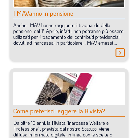
I
MAVanno
in
pensione
Anche
i
MAV
hanno
raggiunto
il
traguardo
della
pensione;
dal
1°
Aprile,
infatti,
non
potranno
più
essere
utilizzati
per
il
pagamento
dei
contributi
previdenziali
dovuti
ad
Inarcassa;
in
particolare,
i
MAV
emessi
...
chevron_right
Come
preferisci
leggere
la
Rivista?
Da
oltre
10
anni,
la
Rivista ‘Inarcassa
Welfare
e
Professione’
,
prevista
dal
nostro
Statuto,
viene
diffusa
in
formato
digitale,
in
linea
con
le
scelte
di