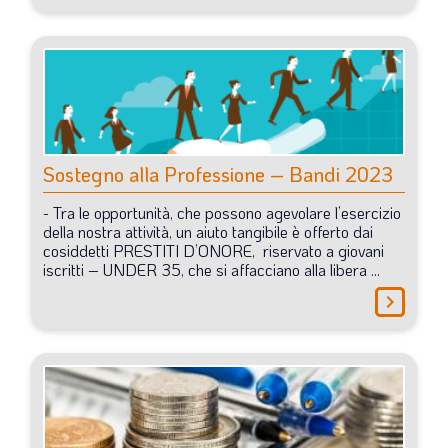
Sostegno
alla
Professione
–
Bandi
2023
-
Tra
le
opportunità,
che
possono
agevolare
l’esercizio
della
nostra
attività,
un
aiuto
tangibile
è
offerto
dai
cosiddetti
PRESTITI
D’ONORE,
riservato
a
giovani
iscritti
–
UNDER
35,
che
si
affacciano
alla
libera
...
chevron_right