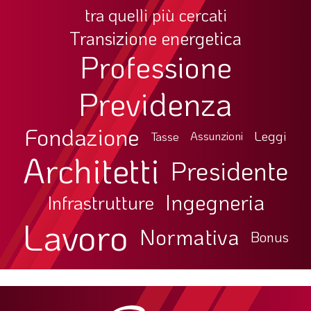
tra quelli più cercati
LA VIGNETTA DI EVASIO
Transizione energetica
SPECIALE
Professione
expand_more
CAMBIA NUMERO
Previdenza
Fondazione
Leggi
Tasse
Assunzioni
Architetti
Presidente
Ingegneria
Infrastrutture
Lavoro
Normativa
Bonus