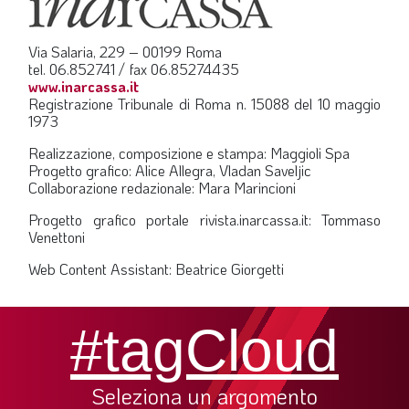
SOMMARIO
EDITORIALE
Via Salaria, 229 – 00199 Roma
tel. 06.852741 / fax 06.85274435
PREVIDENZA
www.inarcassa.it
Registrazione Tribunale di Roma n. 15088 del 10 maggio
FOCUS
1973
PROFESSIONE
Realizzazione, composizione e stampa: Maggioli Spa
TERZA PAGINA
Progetto grafico: Alice Allegra, Vladan Saveljic
Collaborazione redazionale: Mara Marincioni
LE FOTO DEL FIL ROUGE
Progetto grafico portale rivista.inarcassa.it: Tommaso
IN QUESTO NUMERO
Venettoni
SCENARIO ECONOMICO
Web Content Assistant: Beatrice Giorgetti
SPAZIO APERTO
#tagCloud
GOVERNANCE
FONDAZIONE
Seleziona un argomento
ASSOCIAZIONI