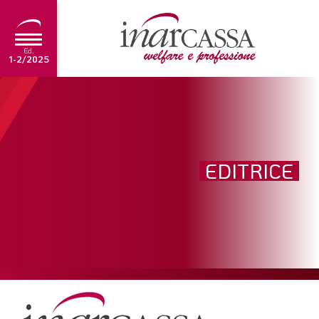
Ed.
1-2/2025
NEWS
EDITORIALE
TUTORIAL
EDITRICE
SCADENZARIO
ARCHIVIO
Ultima edizione
1-2/2025