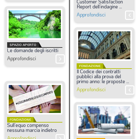
Customer
Satisfaction
Report
dell’indagine
...
Approfondisci
chevron_right
SPAZIO APERTO
Le
domande
degli
iscritti
Approfondisci
chevron_right
FONDAZIONE
Il
Codice
dei
contratti
pubblici
alla
prova
del
primo
anno:
le
proposte
...
Approfondisci
chevron_right
FONDAZIONE
Sull’equo
compenso
nessuna
marcia
indietro
Approfondisci
chevron_right