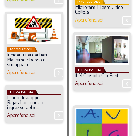
PROFESSIONE
Migliorare
il
Testo
Unico
Edilizia
Approfondisci
chevron_right
ASSOCIAZIONI
Incidenti
nei
cantieri.
Massimo
ribasso
e
subappalti
TERZA PAGINA
Approfondisci
chevron_right
Il
MIC
ospita
Gio
Ponti
Approfondisci
chevron_right
TERZA PAGINA
Diario
di
viaggio.
Rajasthan,
porta
di
ingresso
della
...
Approfondisci
chevron_right