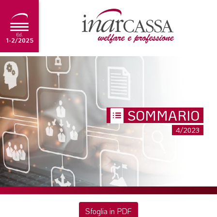
Ed.
1-2/2025
NEWS
EDITORIALE
TUTORIAL
SOMMARIO
SCADENZARIO
4/2023
ARCHIVIO
Ultima edizione
1-2/2025
Sfoglia in PDF