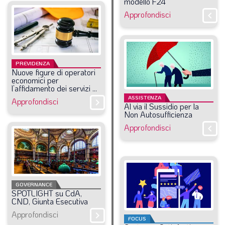
modello
F24
Approfondisci
chevron_right
PREVIDENZA
Nuove
figure
di
operatori
economici
per
l’affidamento
dei
servizi
...
ASSISTENZA
Approfondisci
chevron_right
Al
via
il
Sussidio
per
la
Non
Autosufficienza
Approfondisci
chevron_right
GOVERNANCE
SPOTLIGHT
su
CdA,
CND,
Giunta
Esecutiva
Approfondisci
chevron_right
FOCUS