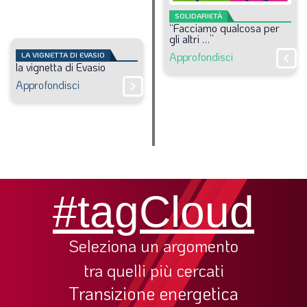
SOLIDARIETÀ
“Facciamo
qualcosa
per
gli
altri
…”
Approfondisci
LA VIGNETTA DI EVASIO
chevron_right
la
vignetta
di
Evasio
Approfondisci
chevron_right
#tagCloud
Seleziona un argomento
tra quelli più cercati
Transizione energetica