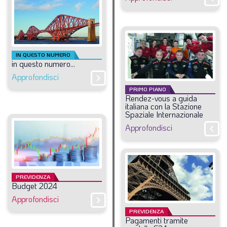
LA VIGNETTA DI EVASIO
SPECIALE
IN QUESTO NUMERO
expand_more
CAMBIA NUMERO
in
questo
numero...
Approfondisci
chevron_right
PRIMO PIANO
Rendez-vous
a
guida
italiana
con
la
Stazione
Spaziale
Internazionale
Approfondisci
chevron_right
PREVIDENZA
Budget
2024
Approfondisci
chevron_right
PREVIDENZA
Pagamenti
tramite