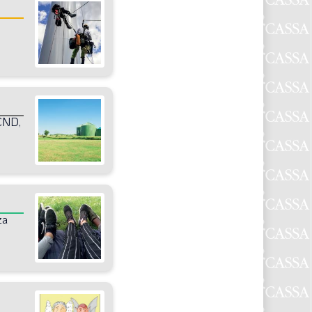
CND,
za