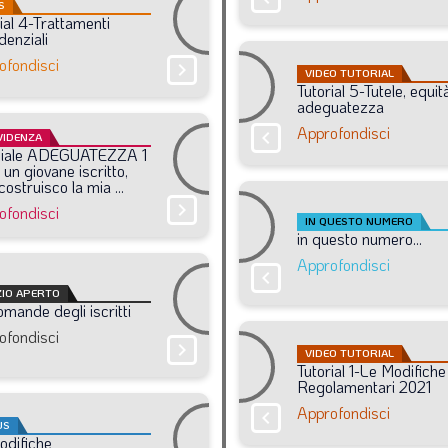
S
ial
4-Trattamenti
denziali
ofondisci
chevron_right
VIDEO TUTORIAL
Tutorial
5-Tutele,
equit
adeguatezza
Approfondisci
chevron_right
VIDENZA
iale
ADEGUATEZZA
1
un
giovane
iscritto,
costruisco
la
mia
...
chevron_right
ofondisci
IN QUESTO NUMERO
in
questo
numero...
Approfondisci
chevron_right
ZIO APERTO
omande
degli
iscritti
ofondisci
chevron_right
VIDEO TUTORIAL
Tutorial
1-Le
Modifiche
Regolamentari
2021
Approfondisci
chevron_right
US
odifiche