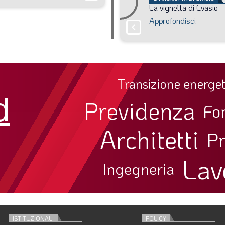
La
vignetta
di
Evasio
Approfondisci
chevron_right
Transizione energet
d
Previdenza
Fo
Architetti
Pr
Lav
Ingegneria
ISTITUZIONALI
POLICY