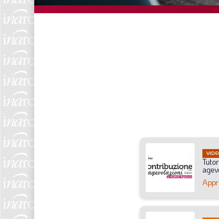
VIDE
Tutor
agevo
Appr