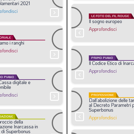
lamentari
2021
ofondisci
chevron_right
LE FOTO DEL FIL ROUGE
Il
sogno
europeo
Approfondisci
chevron_right
ORIALE
iamo
i
ranghi
ofondisci
chevron_right
PRIMO PIANO
Il
Codice
Etico
di
Inarc
Approfondisci
chevron_right
MO PIANO
Cassa
digitale
e
nibile
ofondisci
PROFESSIONE
chevron_right
Dall’abolizione
delle
ta
al
Decreto
Parametri
Superbonus
chevron_right
DAZIONE
Approfondisci
proccio
della
azione
Inarcassa
in
di
Superbonus