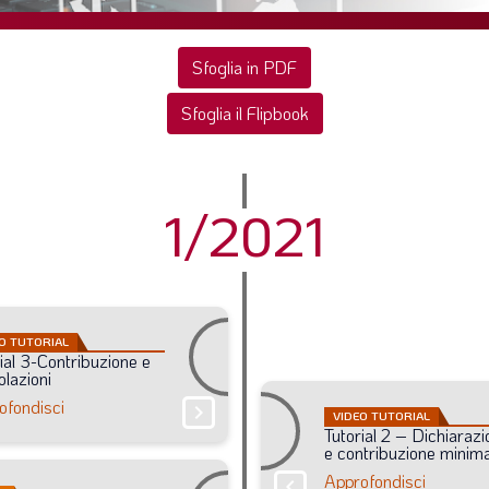
Sfoglia in PDF
Sfoglia il Flipbook
1/2021
O TUTORIAL
ial
3-Contribuzione
e
lazioni
ofondisci
chevron_right
VIDEO TUTORIAL
Tutorial
2
–
Dichiarazi
e
contribuzione
minim
Approfondisci
chevron_right