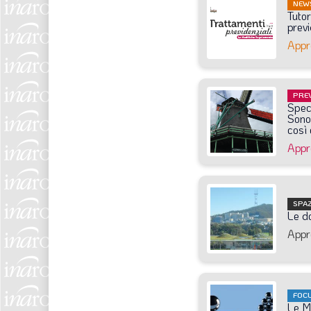
NEW
Tutor
previ
Appr
PRE
Spec
Sono
così
Appr
SPA
Le
d
Appr
FOC
Le
M