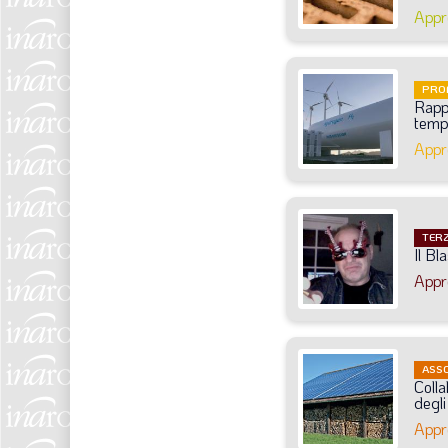
Appr
PRO
Rapp
tem
Appr
TERZ
Il
Bla
Appr
ASSO
Coll
degli
Appr