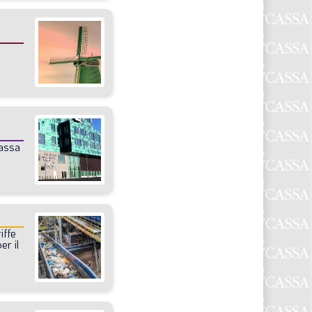
assa
riffe
per
il