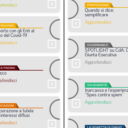
chevron_right
ofondisci
PROFESSIONE
Quando
si
dice:
semplificare
Approfondisci
chevron_right
FESSIONE
orto
con
gli
Enti
al
po
del
Covid-19
ofondisci
chevron_right
GOVERNANCE
SPOTLIGHT
su
CdA,
Giunta
Esecutiva
Approfondisci
chevron_right
A PAGINA
sco
ofondisci
chevron_right
SOLIDARIETÀ
Inarcassa
e
l’esperien
“Spes
contra
spem”
Approfondisci
chevron_right
CIAZIONI
aborazione
e
tutela
interessi
diffusi
ofondisci
chevron_right
LA VIGNETTA DI EVASIO