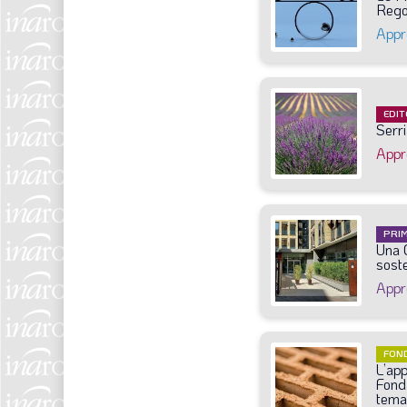
Rego
Appr
EDIT
Serr
Appr
PRI
Una
soste
Appr
FON
L’ap
Fond
tema