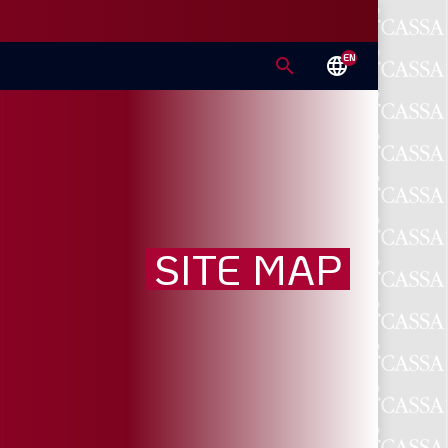
EN
search
language
SITE MAP
E