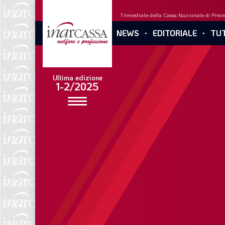
Trimestrale della Cassa Nazionale di Previd
NEWS
EDITORIALE
TUT
Ultima edizione
1-2/2025