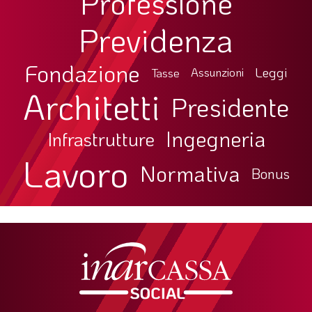
Professione
LA VIGNETTA DI EVASIO
Previdenza
SPECIALE
Fondazione
Leggi
Tasse
Assunzioni
expand_more
CAMBIA NUMERO
Architetti
Presidente
Ingegneria
Infrastrutture
Lavoro
Normativa
Bonus