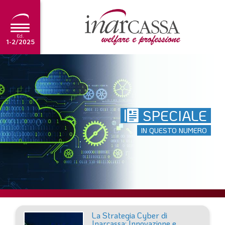
Ed.
1-2/2025
NEWS
EDITORIALE
SPECIALE
TUTORIAL
IN QUESTO NUMERO
SCADENZARIO
ARCHIVIO
Ultima edizione
1-2/2025
La Strategia Cyber di
Inarcassa: Innovazione e