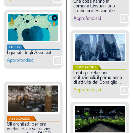
Che
cosa
hanno
in
comune
Einstein,
uno
studio
professionale
e
...
Approfondisci
chevron_right
FOCUS
I
quesiti
degli
Associati
Approfondisci
chevron_right
FONDAZIONE
Lobby
e
relazioni
istituzionali:
il
primo
anno
di
attività
del
Consiglio
...
Approfondisci
chevron_right
ASSOCIAZIONI
Gli
architetti
per
ora
esclusi
dalle
valutazioni