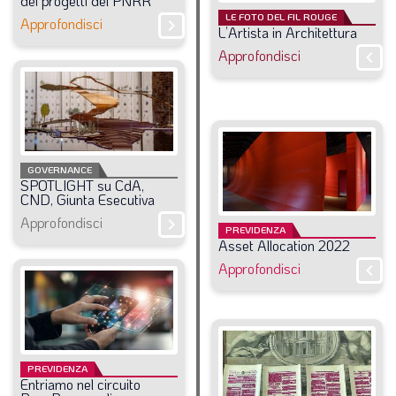
dei
progetti
del
PNRR
LE FOTO DEL FIL ROUGE
Approfondisci
chevron_right
L’Artista
in
Architettura
Approfondisci
chevron_right
GOVERNANCE
SPOTLIGHT
su
CdA,
CND,
Giunta
Esecutiva
Approfondisci
chevron_right
PREVIDENZA
Asset
Allocation
2022
Approfondisci
chevron_right
PREVIDENZA
Entriamo
nel
circuito