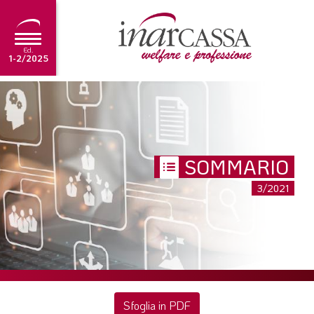
Ed.
1-2/2025
NEWS
EDITORIALE
TUTORIAL
SOMMARIO
SCADENZARIO
3/2021
ARCHIVIO
Ultima edizione
1-2/2025
Sfoglia in PDF