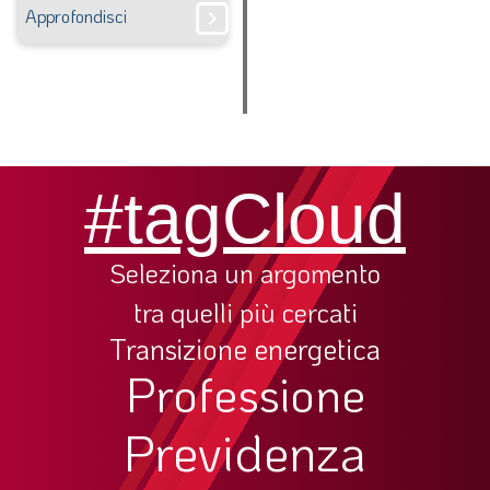
Approfondisci
chevron_right
#tagCloud
Seleziona un argomento
tra quelli più cercati
Transizione energetica
Professione
Previdenza