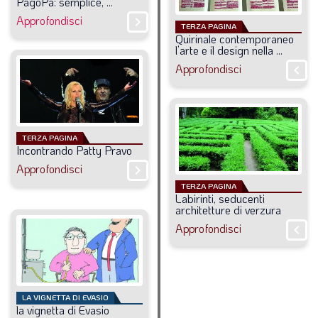
PagoPa:
semplice,
...
Approfondisci
chevron_right
TERZA PAGINA
Quirinale
contemporaneo
l’arte
e
il
design
nella
...
Approfondisci
chevron_right
TERZA PAGINA
Incontrando
Patty
Pravo
Approfondisci
chevron_right
TERZA PAGINA
Labirinti,
seducenti
architetture
di
verzura
Approfondisci
chevron_right
LA VIGNETTA DI EVASIO
la
vignetta
di
Evasio