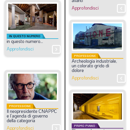
avanti
LA VIGNETTA DI EVASIO
Approfondisci
chevron_right
SPECIALE
expand_more
CAMBIA NUMERO
IN QUESTO NUMERO
in
questo
numero...
Approfondisci
chevron_right
PROFESSIONE
Archeologia
industriale,
un
colorato
grido
di
dolore
Approfondisci
chevron_right
PROFESSIONE
Il
neopresidente
CNAPPC
e
l’agenda
di
governo
della
categoria
PRIMO PIANO
Approfondisci
chevron_right