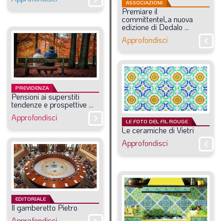
ASSOCIAZIONI
Premiare
il
committenteLa
nuova
edizione
di
Dedalo
...
Approfondisci
chevron_right
PREVIDENZA
Pensioni
ai
superstiti
tendenze
e
prospettive
...
Approfondisci
chevron_right
LE FOTO DEL FIL ROUGE
Le
ceramiche
di
Vietri
Approfondisci
chevron_right
EDITORIALE
Il
gamberetto
Pietro
Approfondisci