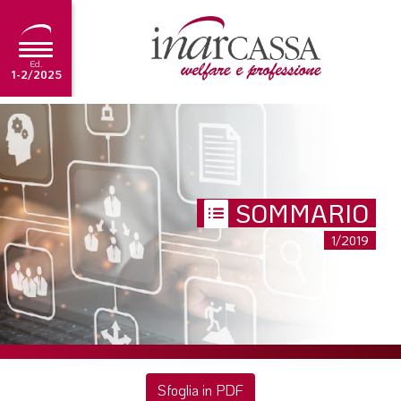
Ed.
1-2/2025
NEWS
EDITORIALE
TUTORIAL
SOMMARIO
SCADENZARIO
1/2019
ARCHIVIO
Ultima edizione
1-2/2025
Sfoglia in PDF