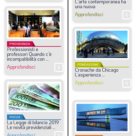
L'arte
contemporanea
ha
una
nuova
Approfondisci
chevron_right
PREVIDENZA
Professionisti
e
professori
Quando
c’è
incompatibilità
con
...
FONDAZIONE
Approfondisci
chevron_right
Cronache
da
Chicago
L’esperienza
...
Approfondisci
chevron_right
FOCUS
La
Legge
di
bilancio
2019
Le
novità
previdenziali
...
Approfondisci
chevron_right