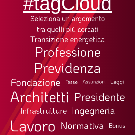
#tagCloud
Seleziona un argomento
tra quelli più cercati
Transizione energetica
Professione
Previdenza
Fondazione
Leggi
Tasse
Assunzioni
Architetti
Presidente
Ingegneria
Infrastrutture
Lavoro
Normativa
Bonus