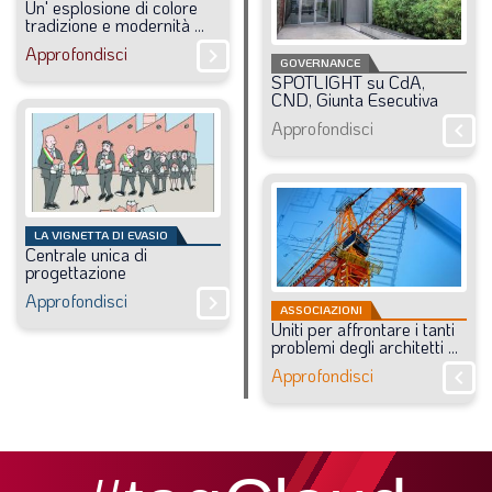
Un'
esplosione
di
colore
tradizione
e
modernità
...
Approfondisci
chevron_right
GOVERNANCE
SPOTLIGHT
su
CdA,
CND,
Giunta
Esecutiva
Approfondisci
chevron_right
LA VIGNETTA DI EVASIO
Centrale
unica
di
progettazione
Approfondisci
chevron_right
ASSOCIAZIONI
Uniti
per
affrontare
i
tanti
problemi
degli
architetti
...
Approfondisci
chevron_right