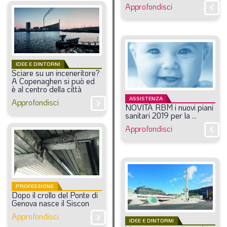
Approfondisci
chevron_right
IDEE E DINTORNI
Sciare
su
un
inceneritore?
A
Copenaghen
si
può
ed
è
al
centro
della
città
ASSISTENZA
Approfondisci
chevron_right
NOVITÀ
RBM
i
nuovi
piani
sanitari
2019
per
la
...
Approfondisci
chevron_right
PROFESSIONE
Dopo
il
crollo
del
Ponte
di
Genova
nasce
il
Siscon
Approfondisci
chevron_right
IDEE E DINTORNI