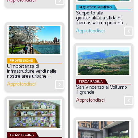
chevron_right
IN QUESTO NUMERO
Supporto
alla
genitorialitàLa
sfida
di
Inarcassain
un
periodo
...
Approfondisci
chevron_right
PROFESSIONE
L'importanza
di
infrastrutture
verdi
nelle
nostre
aree
urbane
...
TERZA PAGINA
Approfondisci
chevron_right
San
Vincenzo
al
Volturno
Il
grande
Approfondisci
chevron_right
TERZA PAGINA