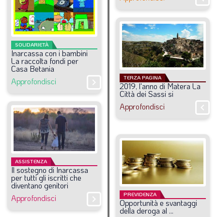
LA VIGNETTA DI EVASIO
SPECIALE
SOLIDARIETÀ
Inarcassa
con
i
bambini
expand_more
CAMBIA NUMERO
La
raccolta
fondi
per
Casa
Betania
TERZA PAGINA
Approfondisci
chevron_right
2019,
l'anno
di
Matera
La
Città
dei
Sassi
si
Approfondisci
chevron_right
ASSISTENZA
Il
sostegno
di
Inarcassa
per
tutti
gli
iscritti
che
diventano
genitori
PREVIDENZA
Approfondisci
chevron_right
Opportunità
e
svantaggi
della
deroga
al
...