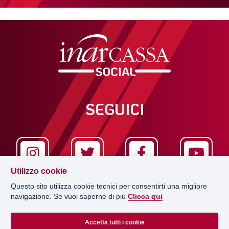
SEGUICI
Utilizzo cookie
Questo sito utilizza cookie tecnici per consentirti una migliore
navigazione. Se vuoi saperne di più
Clicca qui
LA REDAZIONE
Accetta tutti i cookie
EDITRICE