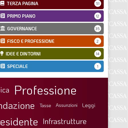
TERZA PAGINA
51
PRIMO PIANO
12
GOVERNANCE
35
FISCO E PROFESSIONE
2
IDEE E DINTORNI
14
SPECIALE
1
Professione
ica
ndazione
Leggi
Tasse
Assunzioni
esidente
Infrastrutture