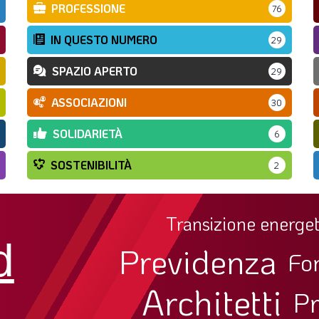
PROFESSIONE
76
IN QUESTO NUMERO
29
SPAZIO APERTO
29
ASSOCIAZIONI
30
SOLIDARIETÀ
6
SOSTENIBILITÀ
2
Transizione energet
d
Previdenza
Fo
Architetti
Pr