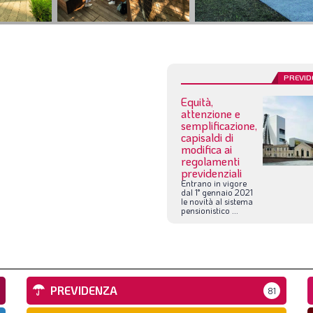
PREVID
Equità,
attenzione e
semplificazione,
capisaldi di
modifica ai
regolamenti
previdenziali
Entrano
in
vigore
dal
1°
gennaio
2021
le
novità
al
sistema
pensionistico
...
PREVIDENZA
81