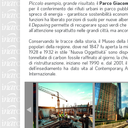
Piccolo esempio, grande risultato
, il
Parco Giacom
per il conferimento dei rifiuti urbani in parco pubb
spreco di energia - garantisce sostenibilità economi
funzioni ha liberato porzioni di suolo per nuove alb
il
Depaving
permette di recuperare spazi verdi che 
all’attenzione soprattutto nelle grandi città, ma anco
Conservando le tracce della storia, il Museo della
popolari della regione, dove nel 1847 fu aperta la 
1928 e 1932 in stile “Nuova Oggettività” sono dispo
tonnellate di carbon fossile raffinato al giorno, la ch
di ristrutturazione, iniziano nel 1990 e, dal 2001,
dell’insediamento ha dato vita al Contemporary Art
Internazionale.