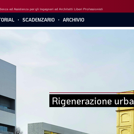
enza ed Assistenza per gli Ingegneri ed Architetti Liberi Professionisti
ORIAL
SCADENZARIO
ARCHIVIO
Rigenerazione urba