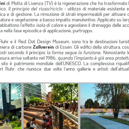
ini
di Motta di Livenza (TV) è la rigenerazione che ha trasformato 
lico.
Il principio del riuso/riciclo
- utilizzo di materiale esistente 
ca e di gestione. La rimozione di strati impermeabili per attivare d
erature e vegetazione a basso impatto manutentivo. Applicato su lar
abbattono l’effetto
isola di calore
e agevolano il drenaggio delle ac
ra nella fase episodica di applicazione, purtroppo.
 Ruhr e il Red Dot Design Museum, sono tra le destinazioni turist
miniera di carbone
Zollverein
di Essen. Gli edifici della struttura, cost
sti secondo il principio
la forma segue la funzione.
Nonostante l
iusura arriva soltanto nel 1986,
quando l’impianto è già area protett
 il sito è patrimonio mondiale dell’UNESCO. La complessiva riquali
 Ruhr, che riunisce due volte l’anno gallerie e artisti dell’attua