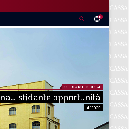
IT
search
language
LE FOTO DEL FIL ROUGE
na… sfidante opportunità
4/2020
E