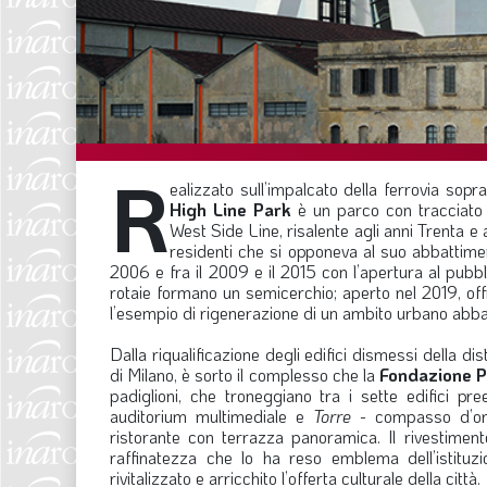
R
ealizzato sull’impalcato della ferrovia sop
High Line Park
è un parco con tracciato d
West Side Line, risalente agli anni Trenta e
residenti che si opponeva al suo abbattiment
2006 e fra il 2009 e il 2015 con l’apertura al pubbl
rotaie formano un semicerchio; aperto nel 2019, off
l’esempio di rigenerazione di un ambito urbano abban
Dalla riqualificazione degli edifici dismessi della di
di Milano, è sorto il complesso che la
Fondazione 
padiglioni, che troneggiano tra i sette edifici pre
auditorium multimediale e
Torre
- compasso d’oro 
ristorante con terrazza panoramica. Il rivestimen
raffinatezza che lo ha reso emblema dell’istitu
rivitalizzato e arricchito l’offerta culturale della città.