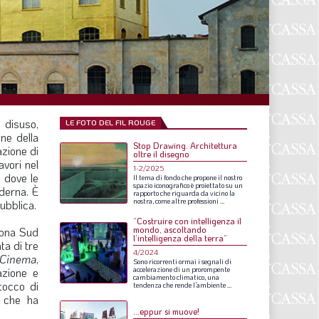
F
P
T
L
n disuso,
LE FOTO DEL FIL ROUGE
ne della
Stop Drawing. Architettura
I
azione di
oltre il disegno
avori nel
1-2/2025
S
, dove le
Il
tema
di
fondo
che
propone
il
nostro
spazio
iconografico
è
proiettato
su
un
oderna. È
rapporto
che
riguarda
da
vicino
la
S
nostra,
come
altre
professioni
...
ubblica.
“Costruire con intelligenza il
mondo, ascoltando
 zona Sud
l’intelligenza della terra”
ta di tre
F
4/2024
Cinema
,
Sono
ricorrenti
ormai
i
segnali
di
azione e
accelerazione
di
un
prorompente
A
cambiamento
climatico,
una
tocco di
tendenza
che
rende
l’ambiente
...
, che ha
L
…eppur si muove!