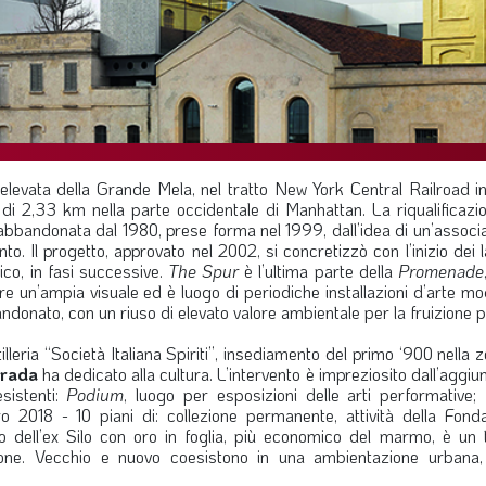
raelevata della Grande Mela, nel tratto New York Central Railroad i
i 2,33 km nella parte occidentale di Manhattan. La riqualificazio
 abbandonata dal 1980, prese forma nel 1999, dall’idea di un’associ
o. Il progetto, approvato nel 2002, si concretizzò con l’inizio dei l
ico, in fasi successive.
The Spur
è l’ultima parte della
Promenade
re un’ampia visuale ed è luogo di periodiche installazioni d’arte m
donato, con un riuso di elevato valore ambientale per la fruizione p
stilleria “Società Italiana Spiriti”, insediamento del primo ‘900 nella
Prada
ha dedicato alla cultura. L’intervento è impreziosito dall’aggiun
esistenti:
Podium
, luogo per esposizioni delle arti performative;
2018 - 10 piani di: collezione permanente, attività della Fond
to dell’ex Silo con oro in foglia, più economico del marmo, è un 
zione. Vecchio e nuovo coesistono in una ambientazione urbana