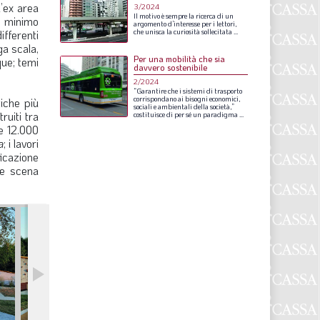
l’ex area
S
3/2024
Il
motivo
è
sempre
la
ricerca
di
un
e minimo
argomento
d’interesse
per
i
lettori,
ifferenti
che
unisca
la
curiosità
sollecitata
...
ga scala,
Per una mobilità che sia
que; temi
davvero sostenibile
2/2024
“Garantire
che
i
sistemi
di
trasporto
corrispondano
ai
bisogni
economici,
iche più
sociali
e
ambientali
della
società,”
ruiti tra
costituisce
di
per
sé
un
paradigma
...
e 12.000
a
; i lavori
ficazione
le scena