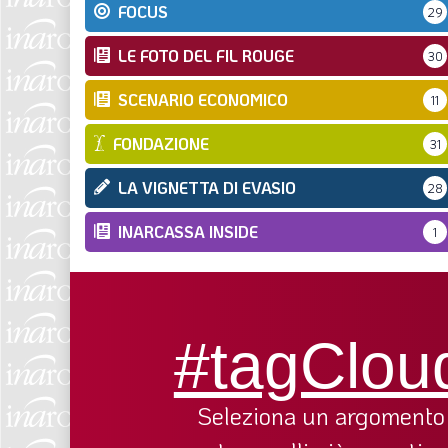
FOCUS
29
LE FOTO DEL FIL ROUGE
30
SCENARIO ECONOMICO
11
FONDAZIONE
31
LA VIGNETTA DI EVASIO
28
INARCASSA INSIDE
1
#tagClou
Seleziona un argomento