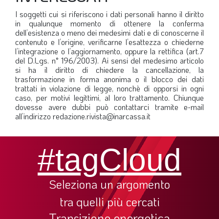
LA VIGNETTA DI EVASIO
I soggetti cui si riferiscono i dati personali hanno il diritto
in qualunque momento di ottenere la conferma
SPECIALE
dell’esistenza o meno dei medesimi dati e di conoscerne il
contenuto e l’origine, verificarne l’esattezza o chiederne
l’integrazione o l’aggiornamento, oppure la rettifica (art.7
expand_more
CAMBIA NUMERO
del D.Lgs. n° 196/2003). Ai sensi del medesimo articolo
si ha il diritto di chiedere la cancellazione, la
trasformazione in forma anonima o il blocco dei dati
trattati in violazione di legge, nonchè di opporsi in ogni
caso, per motivi legittimi, al loro trattamento. Chiunque
dovesse avere dubbi può contattarci tramite e-mail
all’indirizzo redazione.rivista@inarcassa.it
#tagCloud
Seleziona un argomento
tra quelli più cercati
Transizione energetica