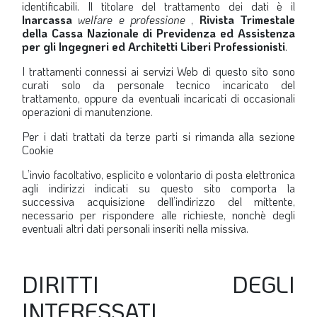
SOMMARIO
identificabili. Il titolare del trattamento dei dati è il
Inarcassa
welfare e professione
,
Rivista Trimestale
EDITORIALE
della Cassa Nazionale di Previdenza ed Assistenza
per gli Ingegneri ed Architetti Liberi Professionisti
.
PREVIDENZA
I trattamenti connessi ai servizi Web di questo sito sono
FOCUS
curati solo da personale tecnico incaricato del
trattamento, oppure da eventuali incaricati di occasionali
PROFESSIONE
operazioni di manutenzione.
TERZA PAGINA
Per i dati trattati da terze parti si rimanda alla sezione
Cookie
LE FOTO DEL FIL ROUGE
L’invio facoltativo, esplicito e volontario di posta elettronica
IN QUESTO NUMERO
agli indirizzi indicati su questo sito comporta la
successiva acquisizione dell’indirizzo del mittente,
SCENARIO ECONOMICO
necessario per rispondere alle richieste, nonchè degli
eventuali altri dati personali inseriti nella missiva.
SPAZIO APERTO
GOVERNANCE
DIRITTI DEGLI
FONDAZIONE
INTERESSATI
ASSOCIAZIONI