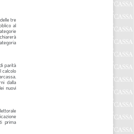
delle tre
bblico al
categorie
chiarerà
ategoria
di parità
l calcolo
arcassa,
ni dalla
dei nuovi
lettorale
icazione
ti prima