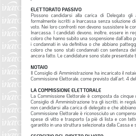
ELETTORATO PASSIVO
Possono candidarsi alla carica di Delegato gli as
formalmente iscritti a Inarcassa senza soluzione di
voto. Nei loro confronti non devono sussistere le condi
Inarcassa. I candidati devono, inoltre, essere in reg
coloro che hanno subito una sospensione dall’albo pr
i condannati in via definitiva o che abbiano pattegg
coloro che sono stati condannati con sentenza defi
ancora fatto. Le candidature sono state presentate 
NOTAIO
Il Consiglio di Amministrazione ha incaricato il notai
Commissione Elettorale, come previsto dall’art. 4 d
LA COMMISSIONE ELETTORALE
La Commissione Elettorale è composta da cinque me
Consiglio di Amministrazione tra gli iscritti, in rego
non candidarsi alla carica di delegato e che abbian
Commissione Elettorale è riconosciuto un compenso di
spese di vitto e trasporto (a piè di lista e con tett
garantito in una struttura selezionata dalla Cassa e 