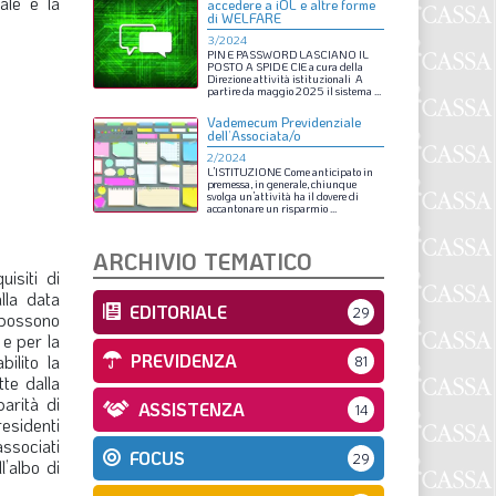
ale e la
accedere a iOL e altre forme
S
di WELFARE
3/2024
PIN
E
PASSWORD
LASCIANO
IL
POSTO A
SPID
E
CIE
a
cura
della
Direzione
attività
istituzionali
A
partire
da
maggio
2025
il
sistema
...
Vademecum Previdenziale
dell’Associata/o
2/2024
L’ISTITUZIONE
Come
anticipato
in
premessa,
in
generale,
chiunque
svolga
un’attività
ha
il
dovere
di
accantonare
un
risparmio
...
ARCHIVIO TEMATICO
isiti di
lla data
EDITORIALE
29
i possono
 e per la
PREVIDENZA
ilito la
81
tte dalla
arità di
ASSISTENZA
14
esidenti
associati
FOCUS
29
l’albo di