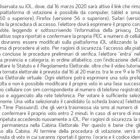
servata su iOL, dove, dal 16 marzo 2020 sarà attivo il link che rim
 piattaforma di votazione è possibile da computer, tablet e sma
60 o superiore), Firefox (versione 56 o superiore), Safari (versi
e la procedura di accesso, l’elettore dovrà esprimere il proprio co
ote, leggendo e sottoscrivendo l’informativa della privacy. D
o attivo sopra riportati e confermare la propria PEC e numero di cellul
, dovranno essere modificati sulla piattaforma iOL utilizzando la 
ima di procedere al voto. Per ragioni di sicurezza, l’accesso alla pi
 concluse le procedure preliminari di verifica, l’elettore “entra” n
a provincia e categoria, in ordine alfabetico, con l’indicazione dell’
tare lo Statuto e il Regolamento Elettorale, oltre che il video tutoria
tornata elettorale è prevista dal 16 al 20 marzo, tra le ore 9 e le 19
ina Elettorale virtuale. Ogni elettore potrà esprimere una sola pre
lta e non è possibile modificare il proprio voto in una fase succes
no cellulare con sim corrispondente al numero di telefono registrat
o e agganciato alla rete telefonica. Per votare è sufficiente selez
nome. Una volta selezionato il candidato (o scheda bianca) l’elett
ne TIme Password), che gli verrà trasmessa via sms al numero di c
 confermare il proprio voto entro 2 minuti. In caso di errore di in
 ripetuta accedendo nuovamente a iOL. Per ragioni di sicurezza, la
permanenza nella Cabina Elettorale. Per questo è bene che gli 
esso alla Cabina. Al termine della procedura di votazione, verrà 
uta di voto in cui saranno riportati il giorno, l’orario e il codice ident