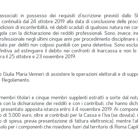
sociati in possesso dei requisiti d’iscrizione previsti dallo S
 continuità dal 24 ottobre 2019 alla data di conclusione delle pro
zioni di inconferibilità, né debiti scaduti di qualsiasi natura nei con
ola con la dichiarazione dei redditi professionali. Sono, invece, ine
ofessionale negli ultimi cinque anni per procedimento disciplinare 
iato per delitti non colposi punibili con pena detentiva. Sono escl
nitiva ad estinguere il debito nei confronti di Inarcassa e non lo
tra il 25 ottobre e 23 novembre 2019.
o Giulia Maria Venneri di assistere le operazioni elettorali e di supp
el Regolamento.
mbri titolari e cinque membri supplenti estratti a sorte dal nota
la con la dichiarazione dei redditi e con i contributi, che hanno dich
o presentato apposita istanza entro il 4 novembre 2019. Ai compone
 5.000 euro, oltre ai contributi per la Cassa e l’Iva (se dovuta), o
o di spesa, previa presentazione di fattura elettronica), mentre l’a
solo per i componenti che risiedono fuori dal territorio di Roma Capit