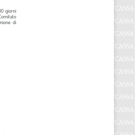
0 giorni
Comitato
nione di