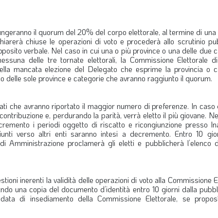
ngeranno il quorum del 20% del corpo elettorale, al termine di una 
hiarerà chiuse le operazioni di voto e procederà allo scrutinio pu
’apposito verbale. Nel caso in cui una o più province o una delle due 
ssuna delle tre tornate elettorali, la Commissione Elettorale di
lla mancata elezione del Delegato che esprime la provincia o c
o delle sole province e categorie che avranno raggiunto il quorum.
gati che avranno riportato il maggior numero di preferenze. In caso 
 contribuzione e, perdurando la parità, verrà eletto il più giovane. Ne
ncremento i periodi oggetto di riscatto e ricongiunzione presso In
iunti verso altri enti saranno intesi a decremento. Entro 10 gior
io di Amministrazione proclamerà gli eletti e pubblicherà l’elenco 
stioni inerenti la validità delle operazioni di voto alla Commissione E
ndo una copia del documento d’identità entro 10 giorni dalla pubbl
a data di insediamento della Commissione Elettorale, se propos