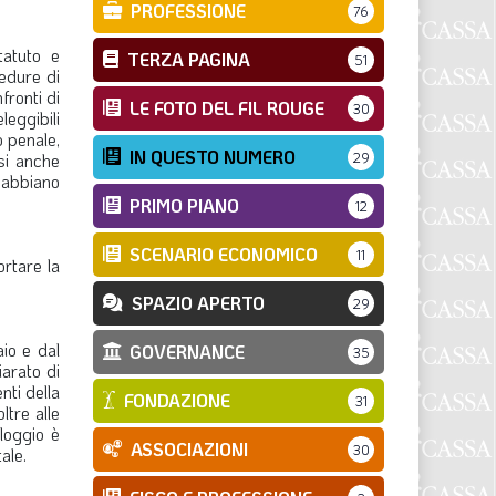
PROFESSIONE
76
tatuto e
TERZA PAGINA
51
cedure di
fronti di
LE FOTO DEL FIL ROUGE
30
leggibili
o penale,
IN QUESTO NUMERO
usi anche
29
 abbiano
PRIMO PIANO
12
SCENARIO ECONOMICO
11
ortare la
SPAZIO APERTO
29
io e dal
GOVERNANCE
35
iarato di
nti della
FONDAZIONE
31
ltre alle
lloggio è
ASSOCIAZIONI
30
ale.