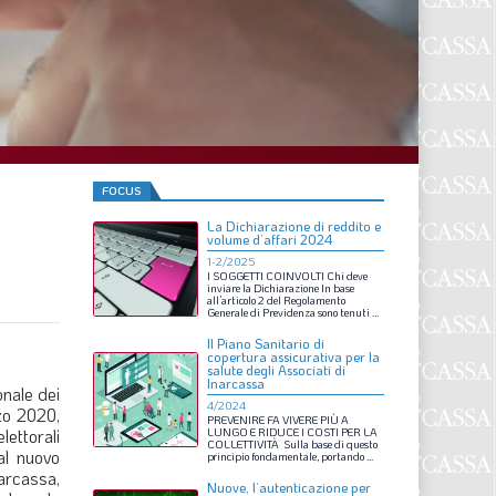
F
P
T
L
FOCUS
La Dichiarazione di reddito e
I
volume d’affari 2024
1-2/2025
S
I
SOGGETTI
COINVOLTI
Chi
deve
inviare
la
Dichiarazione
In
base
all’articolo
2
del
Regolamento
S
Generale
di
Previdenza
sono
tenuti
...
Il Piano Sanitario di
copertura assicurativa per la
salute degli Associati di
Inarcassa
F
onale dei
4/2024
zo 2020,
PREVENIRE
FA
VIVERE
PIÙ
A
A
lettorali
LUNGO
E
RIDUCE
I
COSTI
PER
LA
COLLETTIVITÀ
Sulla
base
di
questo
dal nuovo
principio
fondamentale,
portando
...
L
arcassa,
Nuove, l’autenticazione per