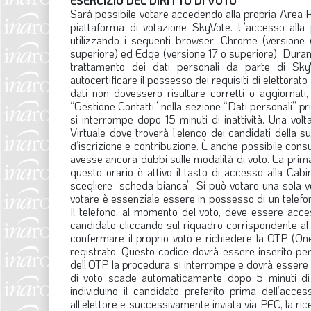
ESERCIZIO DEL DIRITTO DI VOTO
Sarà possibile votare accedendo alla propria Area Ri
piattaforma di votazione SkyVote. L’accesso alla
utilizzando i seguenti browser: Chrome (versione 
superiore) ed Edge (versione 17 o superiore). Durant
trattamento dei dati personali da parte di SkyV
autocertificare il possesso dei requisiti di elettorat
dati non dovessero risultare corretti o aggiornati
“Gestione Contatti” nella sezione “Dati personali” pr
si interrompe dopo 15 minuti di inattività. Una volta
Virtuale dove troverà l’elenco dei candidati della su
d’iscrizione e contribuzione. È anche possibile consul
avesse ancora dubbi sulle modalità di voto. La prima 
questo orario è attivo il tasto di accesso alla Cab
scegliere “scheda bianca”. Si può votare una sola vo
votare è essenziale essere in possesso di un telefo
Il telefono, al momento del voto, deve essere acces
candidato cliccando sul riquadro corrispondente al 
confermare il proprio voto e richiedere la OTP (O
registrato. Questo codice dovrà essere inserito per
dell’OTP, la procedura si interrompe e dovrà essere
di voto scade automaticamente dopo 5 minuti di 
individuino il candidato preferito prima dell’acc
all’elettore e successivamente inviata via PEC, la ricev