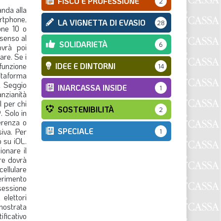
FISCO E PROFESSIONE
2
anda alla
rtphone,
LA VIGNETTA DI EVASIO
28
one 10 o
nsenso al
SOLIDARIETÀ
6
ovrà poi
are. Se i
funzione
IDEE E DINTORNI
14
attaforma
el Seggio
INARCASSA INSIDE
1
anzianità
l per chi
SOSTENIBILITÀ
2
. Solo in
ferenza o
SPECIALE
siva. Per
1
o su iOL.
ionare il
ore dovrà
ellulare
serimento
 sessione
elettori
mostrata
ificativo