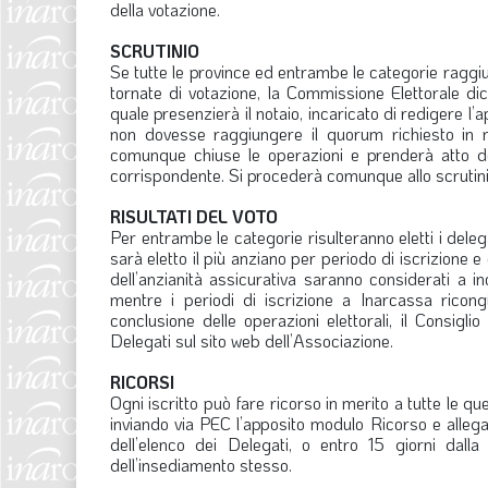
della votazione.
SCRUTINIO
Se tutte le province ed entrambe le categorie raggiu
tornate di votazione, la Commissione Elettorale dic
quale presenzierà il notaio, incaricato di redigere l
non dovesse raggiungere il quorum richiesto in ne
comunque chiuse le operazioni e prenderà atto de
corrispondente. Si procederà comunque allo scrutini
RISULTATI DEL VOTO
Per entrambe le categorie risulteranno eletti i dele
sarà eletto il più anziano per periodo di iscrizione e
dell’anzianità assicurativa saranno considerati a i
mentre i periodi di iscrizione a Inarcassa ricong
conclusione delle operazioni elettorali, il Consigl
Delegati sul sito web dell’Associazione.
RICORSI
Ogni iscritto può fare ricorso in merito a tutte le que
inviando via PEC l’apposito modulo Ricorso e allega
dell’elenco dei Delegati, o entro 15 giorni dall
dell’insediamento stesso.