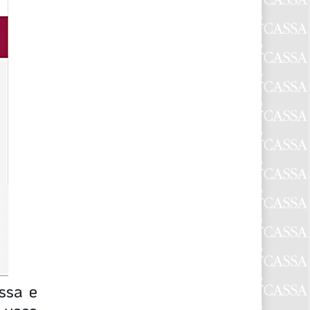
assa e