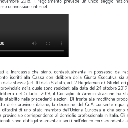
8 novembre 2018. Il regolamento prevede un unico seggio nazion
erso connessione internet.
iati a Inarcassa che siano, contestualmente, in possesso dei requ
ente iscritti alla Cassa con delibera della Giunta Esecutiva sia a
to delle stesse (art. 10 dello Statuto, art. 2 Regolamento). Gli elettor
provinciale nella quale sono residenti alla data del 24 ottobre 2019
libera del 5 luglio 2019, il Consiglio di Amministrazione ha stab
ià stabilito nelle precedenti elezioni. Di fronte alle modifiche prodo
to delle province italiane, la decisione del CdA consente equa p
ori cittadini di uno stato membro dell’Unione Europea e che sono r
 provinciale corrispondente al domicilio professionale in Italia. Gli 
sionali, sono obbligatoriamente inseriti nell’elenco corrispondente al