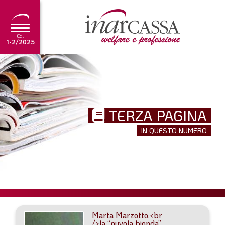
Ed.
1-2/2025
NEWS
EDITORIALE
TERZA PAGINA
TUTORIAL
IN QUESTO NUMERO
SCADENZARIO
ARCHIVIO
Ultima edizione
1-2/2025
Marta Marzotto,<br
/>la “nuvola bionda”