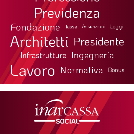
Previdenza
LA VIGNETTA DI EVASIO
SPECIALE
Fondazione
Leggi
Tasse
Assunzioni
Architetti
expand_more
CAMBIA NUMERO
Presidente
Ingegneria
Infrastrutture
Lavoro
Normativa
Bonus