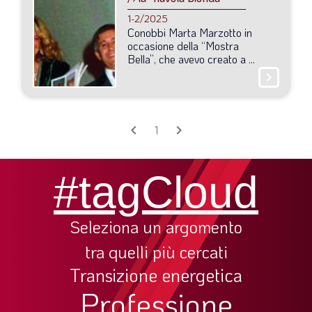
SOMMARIO
1-2/2025
EDITORIALE
Conobbi
Marta
Marzotto
in
occasione
della
“Mostra
PREVIDENZA
Bella”,
che
avevo
creato
a
...
chevron_right
FOCUS
PROFESSIONE
chevron_left
chevron_right
TERZA PAGINA
1
LE FOTO DEL FIL ROUGE
#tagCloud
IN QUESTO NUMERO
SCENARIO ECONOMICO
Seleziona un argomento
SPAZIO APERTO
tra quelli più cercati
GOVERNANCE
Transizione energetica
FONDAZIONE
Professione
ASSOCIAZIONI