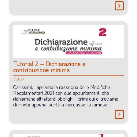
chevron_right
Tutorial
2
–
Dichiarazione
e
contribuzione
minima
1/2021
Carissimi,
apriamo
la
rassegna
delle
Modifiche
Regolamentari
2021
con
due
appuntamenti
che
richiamano
altrettanti
obblighi,
i
primi
cui
ci
troviamo
di
fronte
appena
iscritti
a
Inarcassa:
la
famosa
...
chevron_right