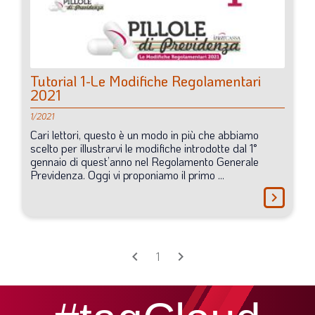
Tutorial
1-Le
Modifiche
Regolamentari
2021
1/2021
Cari
lettori,
questo
è
un
modo
in
più
che
abbiamo
scelto
per
illustrarvi
le
modifiche
introdotte
dal
1°
gennaio
di
quest’anno
nel
Regolamento
Generale
Previdenza.
Oggi
vi
proponiamo
il
primo
...
chevron_right
chevron_left
chevron_right
1