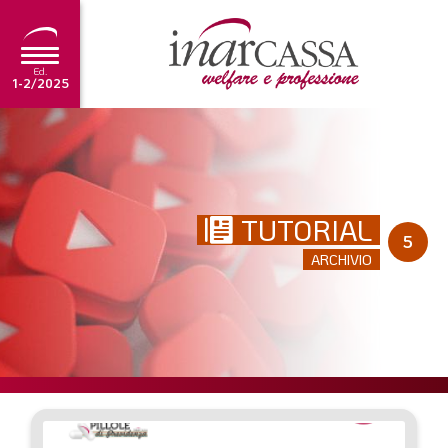
Ed.
1-2/2025
NEWS
EDITORIALE
TUTORIAL
TUTORIAL
5
ARCHIVIO
SCADENZARIO
ARCHIVIO
Ultima edizione
1-2/2025