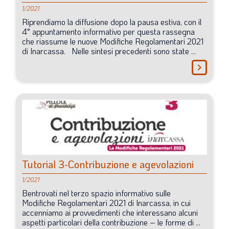
1/2021
LA VIGNETTA DI EVASIO
Riprendiamo
la
diffusione
dopo
la
pausa
estiva,
con
il
4°
appuntamento
informativo
per
questa
rassegna
SPECIALE
che
riassume
le
nuove
Modifiche
Regolamentari
2021
di
Inarcassa.
Nelle
sintesi
precedenti
sono
state
...
expand_more
CAMBIA NUMERO
chevron_right
Tutorial
3-Contribuzione
e
agevolazioni
1/2021
Bentrovati
nel
terzo
spazio
informativo
sulle
Modifiche
Regolamentari
2021
di
Inarcassa,
in
cui
accenniamo
ai
provvedimenti
che
interessano
alcuni
aspetti
particolari
della
contribuzione
–
le
forme
di
...