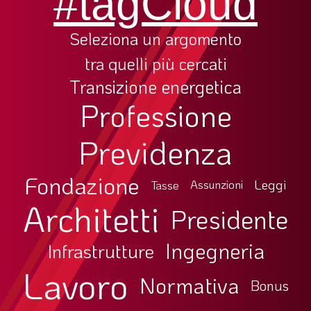
#tagCloud
Seleziona un argomento
tra quelli più cercati
Transizione energetica
Professione
Previdenza
Fondazione
Leggi
Tasse
Assunzioni
Architetti
Presidente
Ingegneria
Infrastrutture
Lavoro
Normativa
Bonus