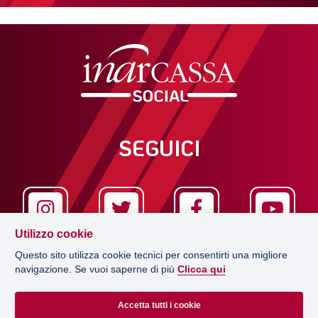
SEGUICI
Utilizzo cookie
Questo sito utilizza cookie tecnici per consentirti una migliore
navigazione. Se vuoi saperne di più
Clicca qui
LA REDAZIONE
Accetta tutti i cookie
EDITRICE
CONCESSIONARIO PUBBLICITÀ