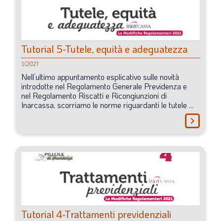
SOMMARIO
EDITORIALE
PREVIDENZA
Tutorial
5-Tutele,
equità
e
adeguatezza
FOCUS
1/2021
PROFESSIONE
Nell’ultimo
appuntamento
esplicativo
sulle
novità
introdotte
nel
Regolamento
Generale
Previdenza
e
TERZA PAGINA
nel
Regolamento
Riscatti
e
Ricongiunzioni
di
Inarcassa,
scorriamo
le
norme
riguardanti
le
tutele
...
LE FOTO DEL FIL ROUGE
chevron_right
IN QUESTO NUMERO
SCENARIO ECONOMICO
SPAZIO APERTO
GOVERNANCE
FONDAZIONE
Tutorial
4-Trattamenti
previdenziali
ASSOCIAZIONI