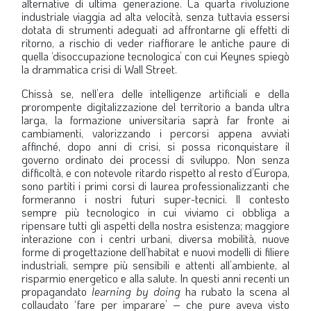
alternative di ultima generazione. La quarta rivoluzione
industriale viaggia ad alta velocità, senza tuttavia essersi
LA VIGNETTA DI EVASIO
dotata di strumenti adeguati ad affrontarne gli effetti di
SPECIALE
ritorno, a rischio di veder riaffiorare le antiche paure di
quella ‘disoccupazione tecnologica’ con cui Keynes spiegò
la drammatica crisi di Wall Street.
expand_more
CAMBIA NUMERO
Chissà se, nell’era delle intelligenze artificiali e della
prorompente digitalizzazione del territorio a banda ultra
larga, la formazione universitaria saprà far fronte ai
cambiamenti, valorizzando i percorsi appena avviati
affinché, dopo anni di crisi, si possa riconquistare il
governo ordinato dei processi di sviluppo. Non senza
difficoltà, e con notevole ritardo rispetto al resto d’Europa,
sono partiti i primi corsi di laurea professionalizzanti che
formeranno i nostri futuri super-tecnici. Il contesto
sempre più tecnologico in cui viviamo ci obbliga a
ripensare tutti gli aspetti della nostra esistenza; maggiore
interazione con i centri urbani, diversa mobilità, nuove
forme di progettazione dell’habitat e nuovi modelli di filiere
industriali, sempre più sensibili e attenti all’ambiente, al
risparmio energetico e alla salute. In questi anni recenti un
propagandato
learning by doing
ha rubato la scena al
collaudato ‘fare per imparare’ – che pure aveva visto