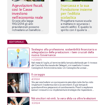
Agevolazioni fiscali,
Inarcassa e la sua
così le Casse
Fondazione insieme
investono
per l’edilizia
nell’economia reale
scolastica
Grazie
alla
legge
Progettare
nuove
scuole
190/2014
gli
enti
e
mettere
in
sicurezza
i
previdenziali
possono
vecchi
edifici.
È
questo
lo
richiedere
un
beneficio
...
spirito
con
il
quale
la
...
EDITORIALE
Sostegno alla professione, sostenibilità finanziaria e
adeguatezza delle prestazioni: i temi cruciali della
nuova Governance
1-2/2025
Nel
mese
di
luglio,
al
termine
della
tornata
elettorale
per
il
rinnovo
del
Comitato
Nazionale
dei
Delegati,
si
è
insediato
il
nuovo
Consiglio
di
Amministrazione.
Un
Consiglio
che
unisce
...
Il coraggio
4/2024
Sta
per
concludersi
un
quinquennio
previdenziale
che
ha
visto
importanti
trasformazioni
e
avvenimenti.
È
già
tempo
di
guardare
oltre
e
prepararsi
al
cambiamento.
Pronti
a
esplorare
scenari
innovativi
e
a
implementare
strategie
che
rispondano
...
Né vincitori né vinti, la vera sfida va oltre le elezioni
3/2024