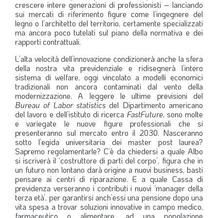
crescere intere generazioni di professionisti – lanciando
sui mercati di riferimento figure come l’ingegnere del
legno o l’architetto del territorio, certamente specializzati
ma ancora poco tutelati sul piano della normativa e dei
rapporti contrattuali.
L’alta velocità dell’innovazione condizionerà anche la sfera
della nostra vita previdenziale e ridisegnerà l’intero
sistema di welfare, oggi vincolato a modelli economici
tradizionali non ancora contaminati dal vento della
modernizzazione. A leggere le ultime previsioni del
Bureau of Labor
statistics
del Dipartimento americano
del lavoro e dell’istituto di ricerca
FastFuture
, sono molte
e variegate le nuove figure professionali che si
presenteranno sul mercato entro il 2030. Nasceranno
sotto l’egida universitaria dei master post laurea?
Sapremo regolamentarle? C’è da chiedersi a quale Albo
si iscriverà il ‘costruttore di parti del corpo’, figura che in
un futuro non lontano darà origine a nuovi business, basti
pensare ai centri di riparazione. E a quale Cassa di
previdenza verseranno i contributi i nuovi ‘manager della
terza età’, per garantirsi anch’essi una pensione dopo una
vita spesa a trovar soluzioni innovative in campo medico,
farmaceutico o alimentare, ad una popolazione