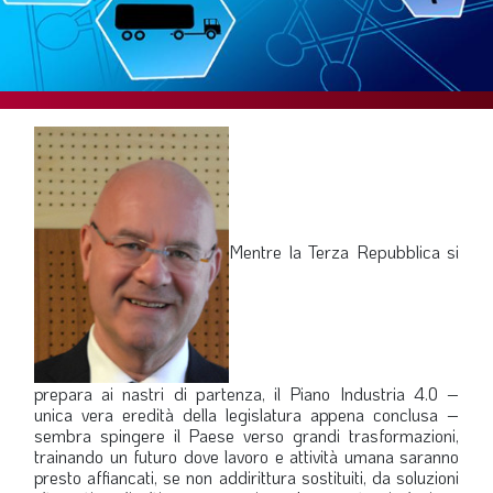
SOMMARIO
EDITORIALE
PREVIDENZA
FOCUS
PROFESSIONE
TERZA PAGINA
LE FOTO DEL FIL ROUGE
Mentre la Terza Repubblica si
IN QUESTO NUMERO
SCENARIO ECONOMICO
SPAZIO APERTO
prepara ai nastri di partenza, il Piano Industria 4.0 –
GOVERNANCE
unica vera eredità della legislatura appena conclusa –
sembra spingere il Paese verso grandi trasformazioni,
FONDAZIONE
trainando un futuro dove lavoro e attività umana saranno
presto affiancati, se non addirittura sostituiti, da soluzioni
ASSOCIAZIONI