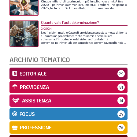
Cinque
miliardi
di
patrimonio
in
più
in
soli
cinque
anni.
A
fine
2020
il
patrimonio
ammontava,
infatti,
a
11
miliardi,
nel
gennaio
2025,
ha
toccato
i
16.
Un
risultato,
frutto
di
una
crescita
...
Quanto vale l’autodeterminazione?
2/2024
Negli
ultimi
mesi,
le
Casse
di
previdenza
sono
state
messe
di
fronte
all’ennesimo
provvedimento
che
minaccia
ancora
la
loro
autonomia:
l’introduzione
del
sistema
di
contabilità
economico-patrimoniale
per
competenza
economica,
meglio
noto
...
ARCHIVIO TEMATICO
EDITORIALE
29
PREVIDENZA
81
ASSISTENZA
14
FOCUS
29
PROFESSIONE
76