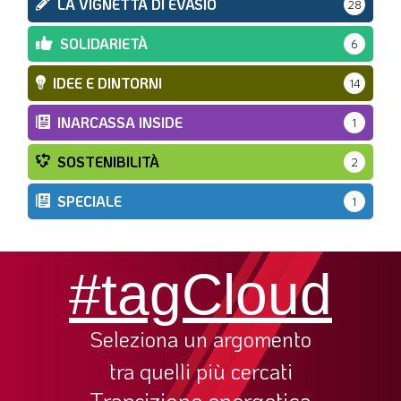
LA VIGNETTA DI EVASIO
28
SOLIDARIETÀ
6
IDEE E DINTORNI
14
INARCASSA INSIDE
1
SOSTENIBILITÀ
2
SPECIALE
1
#tagCloud
Seleziona un argomento
tra quelli più cercati