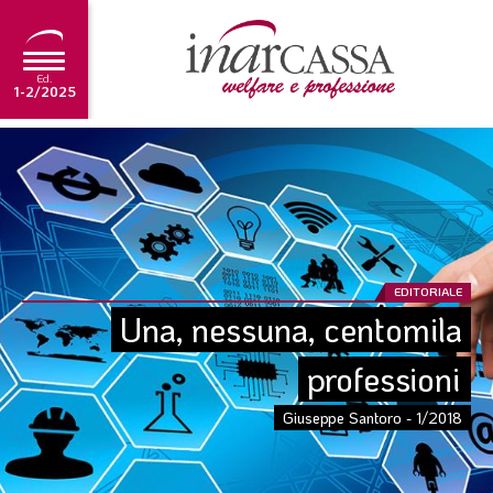
Ed.
1-2/2025
NEWS
EDITORIALE
TUTORIAL
SCADENZARIO
EDITORIALE
Una, nessuna, centomila 
ARCHIVIO
professioni
Ultima edizione
Giuseppe Santoro - 1/2018
1-2/2025