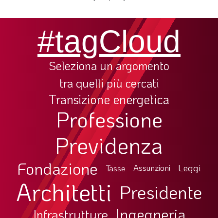
LA VIGNETTA DI EVASIO
#tagCloud
SPECIALE
expand_more
CAMBIA NUMERO
Seleziona un argomento
tra quelli più cercati
Transizione energetica
Professione
Previdenza
Fondazione
Leggi
Tasse
Assunzioni
Architetti
Presidente
Ingegneria
Infrastrutture