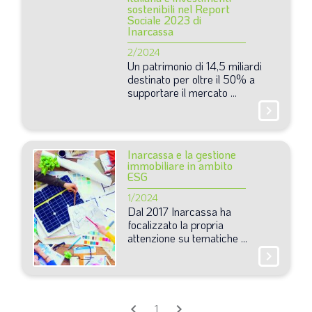
SOMMARIO
sostenibili nel Report
Sociale 2023 di
EDITORIALE
Inarcassa
2/2024
PREVIDENZA
Un
patrimonio
di
14,5
miliardi
destinato
per
oltre
il
50%
a
FOCUS
supportare
il
mercato
...
PROFESSIONE
chevron_right
TERZA PAGINA
Inarcassa e la gestione
LE FOTO DEL FIL ROUGE
immobiliare in ambito
ESG
IN QUESTO NUMERO
1/2024
SCENARIO ECONOMICO
Dal
2017
Inarcassa
ha
focalizzato
la
propria
SPAZIO APERTO
attenzione
su
tematiche
...
GOVERNANCE
chevron_right
FONDAZIONE
ASSOCIAZIONI
chevron_left
chevron_right
1