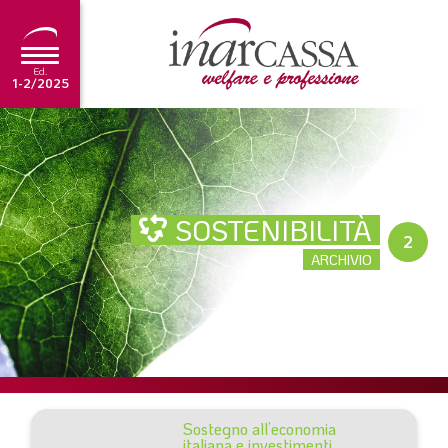
Ed.
1-2/2025
NEWS
EDITORIALE
SOSTENIBILITÀ
TUTORIAL
2
ARCHIVIO
SCADENZARIO
ARCHIVIO
Ultima edizione
1-2/2025
Sostegno all’economia
italiana e investimenti