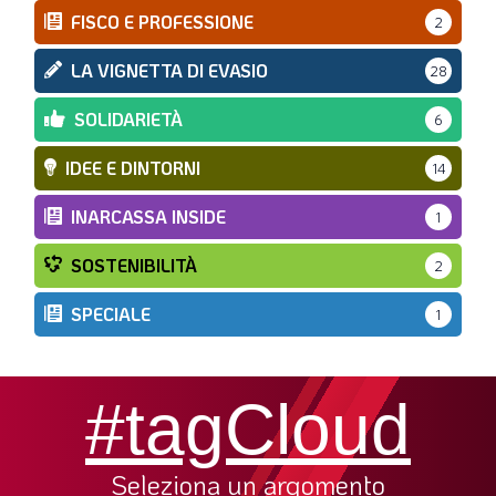
FISCO E PROFESSIONE
2
LA VIGNETTA DI EVASIO
28
SOLIDARIETÀ
6
IDEE E DINTORNI
14
INARCASSA INSIDE
1
SOSTENIBILITÀ
2
SPECIALE
1
#tagCloud
Seleziona un argomento