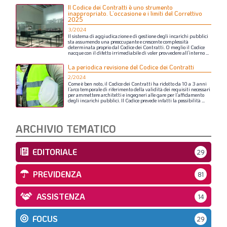
Il Codice dei Contratti è uno strumento
inappropriato. L’occasione e i limiti del Correttivo
2025
3/2024
Il
sistema
di
aggiudicazione
e
di
gestione
degli
incarichi
pubblici
sta
assumendo
una
preoccupante
e
crescente
complessità
determinata
proprio
dal
Codice
dei
Contratti.
O
meglio
il
Codice
nacque
con
il
difetto
irrimediabile
di
voler
provvedere
all’interno
...
La periodica revisione del Codice dei Contratti
2/2024
Come
è
ben
noto,
il
Codice
dei
Contratti
ha
ridotto
da
10
a
3
anni
l’arco
temporale
di
riferimento
della
validità
dei
requisiti
necessari
per
ammettere
architetti
e
ingegneri
alle
gare
per
l’affidamento
degli
incarichi
pubblici.
Il
Codice
prevede
infatti
la
possibilità
...
ARCHIVIO TEMATICO
EDITORIALE
29
PREVIDENZA
81
ASSISTENZA
14
FOCUS
29