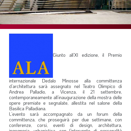
SOMMARIO
EDITORIALE
PREVIDENZA
FOCUS
PROFESSIONE
TERZA PAGINA
Giunto all’XI edizione, il Premio
LE FOTO DEL FIL ROUGE
IN QUESTO NUMERO
internazionale Dedalo Minosse alla committenza
SCENARIO ECONOMICO
d’architettura sarà assegnato nel Teatro Olimpico di
Andrea Palladio, a Vicenza, il 21 settembre,
SPAZIO APERTO
contemporaneamente all’inaugurazione della mostra delle
opere premiate e segnalate, allestita nel salone della
GOVERNANCE
Basilica Palladiana.
L’evento sarà accompagnato da un forum della
FONDAZIONE
committenza, che proseguirà per due settimane, con
conferenze, corsi, eventi di design, architettura,
ASSOCIAZIONI
ingegneria, urbanistica, con l’intervento di personalità