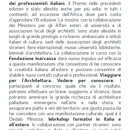
dei professionisti italiani.
Il Premio nelle precedenti
edizioni è stato allestito anche per più volte, in tutti i
continenti, ad eccezione dell’Africa, dove però conta
d’approdare l’XI edizione. Le mostre, con la collaborazione
del Ministero per gli Affari esteri, di università e di
associazioni locali degli architetti, sono state allestite in
luoghi di grande prestigio e richiamo: ambasciate e istituti
italiani di cultura, sedi delle associazioni degli architetti
stranieri, fiere internazionali, musei, università, biblioteche,
biennali d’architettura. La collaborazione in corso con la
Fondazione Inarcassa
darà nuovo impulso ed efficacia
a queste manifestazioni, che consentono di far conoscere
la creatività italiana all’estero e possono consentire di
stabilire nuovi contatti culturali e professionali.
Viaggiare
per l’Architettura. Vedere per conoscere.
I
partecipanti al concorso, quale che sia il risultato,
potranno effettuare un breve soggiorno a Vicenza, dove
potranno ammirare la grande ricchezza di architetture
palladiane, immergersi nell’arte e nella storia, e
assaporare piatto e vini del territorio: una giusta pausa da
far coincidere con una manifestazione culturale, qual è il
Dedalo Minosse.
Workshop
formativi in Italia e
all’estero
. In collaborazione con partner stranieri, sono
previsti workshop in Italia e all’estero, ai quali potrà