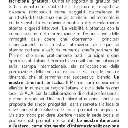
iscrizione gratuita.
Quindi un’opportunità gratuita per
tutti: committente, costruttore, fornitori e progettista,
d’essere riconosciuti come soggetti d’eccellenza in
un’attività di trasformazione del territorio, nel momento in
cui la sensibilità dell’opinione pubblica è particolarmente
attenta a questi interventi. La visibilità è ottenuta con la
comunicazione della premiazione e l’esposizione delle
immagini delle opere che otterranno i principali
riconoscimenti nella mostra, attraverso gli organi di
stampa cartacei e
web
, dei numerosi
media partners
del
Premio, che sono praticamente tutti i principali organi
specializzati italiani. Il Premio trova risalto anche sul
web
e
sulla stampa internazionale, sia nell’occasione della
premiazione della mostra principale, sia con le mostre
itineranti, che si terranno nel successivo biennio.
Le
mostre itineranti in Italia.
Il Premio sarà nuovamente
allestito in numerose regioni italiane, a cura delle sezioni
locali di ALA, con la collaborazione di ordini professionali,
partner e sponsor. Una particolare attenzione, anche su
proposta dei singoli progettisti, sarà riservata alle località
dove sono state realizzate le opere premiate e segnalate.
Un altro modo per dare ulteriore risalto in sede locale, ai
professionisti premiati e segnalati.
Le mostre itineranti
all’estero, come strumento d’internazionalizzazione