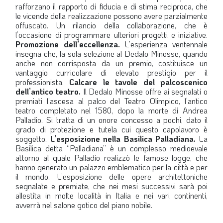
rafforzano il rapporto di fiducia e di stima reciproca, che
le vicende della realizzazione possono avere parzialmente
offuscato. Un rilancio della collaborazione, che è
l’occasione di programmare ulteriori progetti e iniziative.
Promozione dell’eccellenza.
L’esperienza ventennale
insegna che, la sola selezione al Dedalo Minosse, quando
anche non corrisposta da un premio, costituisce un
vantaggio curricolare di elevato prestigio per il
professionista.
Calcare le tavole del palcoscenico
dell’antico teatro.
Il Dedalo Minosse offre ai segnalati o
premiati l’ascesa al palco del Teatro Olimpico, l’antico
teatro completato nel 1580, dopo la morte di Andrea
Palladio. Si tratta di un onore concesso a pochi, dato il
grado di protezione e tutela cui questo capolavoro è
soggetto.
L’esposizione nella Basilica Palladiana.
La
Basilica detta “Palladiana” è un complesso medioevale
attorno al quale Palladio realizzò le famose logge, che
hanno generato un palazzo emblematico per la città e per
il mondo. L’esposizione delle opere architettoniche
segnalate e premiate, che nei mesi successivi sarà poi
allestita in molte località in Italia e nei vari continenti,
avverrà nel salone gotico del piano nobile.