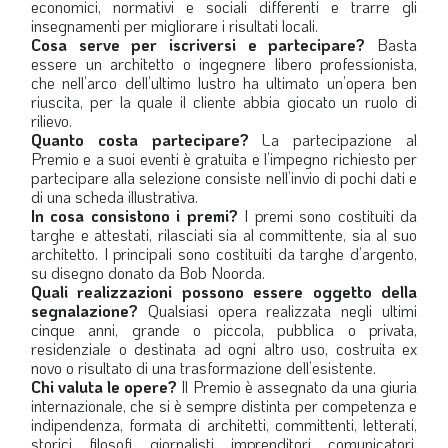
economici, normativi e sociali differenti e trarre gli
insegnamenti per migliorare i risultati locali.
Cosa serve per iscriversi e partecipare?
Basta
essere un architetto o ingegnere libero professionista,
che nell’arco dell’ultimo lustro ha ultimato un’opera ben
riuscita, per la quale il cliente abbia giocato un ruolo di
rilievo.
Quanto costa partecipare?
La partecipazione al
Premio e a suoi eventi è gratuita e l’impegno richiesto per
partecipare alla selezione consiste nell’invio di pochi dati e
di una scheda illustrativa.
In cosa consistono i premi?
I premi sono costituiti da
targhe e attestati, rilasciati sia al committente, sia al suo
architetto. I principali sono costituiti da targhe d’argento,
su disegno donato da Bob Noorda.
Quali realizzazioni possono essere oggetto della
segnalazione?
Qualsiasi opera realizzata negli ultimi
cinque anni, grande o piccola, pubblica o privata,
residenziale o destinata ad ogni altro uso, costruita ex
novo o risultato di una trasformazione dell’esistente.
Chi valuta le opere?
Il Premio è assegnato da una giuria
internazionale, che si è sempre distinta per competenza e
indipendenza, formata di architetti, committenti, letterati,
storici, filosofi, giornalisti, imprenditori, comunicatori,