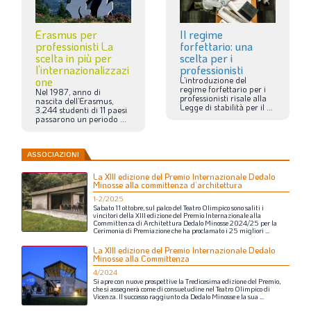
Erasmus per
Il regime
professionisti La
forfettario: una
scelta in più per
scelta per i
l’internazionalizzazi
professionisti
one
L’introduzione
del
regime
forfettario
per
i
Nel
1987,
anno
di
professionisti
risale
alla
nascita
dell’Erasmus,
Legge
di
stabilità
per
il
...
3.244
studenti
di
11
paesi
passarono
un
periodo
...
ASSOCIAZIONI
La XIII edizione del Premio Internazionale Dedalo
Minosse alla committenza d’architettura
1-2/2025
Sabato
11
ottobre,
sul
palco
del
Teatro
Olimpico
sono
saliti
i
vincitori
della
XIII
edizione
del
Premio
Internazionale
alla
Committenza
di
Architettura
Dedalo
Minosse
2024/25
per
la
Cerimonia
di
Premiazione
che
ha
proclamato
i
25
migliori
...
La XIII edizione del Premio Internazionale Dedalo
Minosse alla Committenza
4/2024
Si
apre
con
nuove
prospettive
la
Tredicesima
edizione
del
Premio,
che
si
assegnerà
come
di
consuetudine
nel
Teatro
Olimpico
di
Vicenza.
Il
successo
raggiunto
da
Dedalo
Minosse
e
la
sua
...