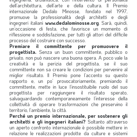
dell’architettura, dell’arte e della cultura. Il Premio
LA VIGNETTA DI EVASIO
internazionale Dedalo Minosse, fondato nel 1997,
promuove la professionalità degli architetti e degli
SPECIALE
ingegneri italiani
www.dedalominosse.org
. Sarà, quindi,
un’occasione di festa, che favorisce un momento di
riflessione e soddisfazione, per tutti gli attori del difficile
expand_more
CAMBIA NUMERO
processo del costruire con successo.
Premiare il committente per promuovere il
progettista.
Senza un buon committente, pubblico o
privato, non può nascere una buona opera. A poco vale la
creatività e la perizia del progettista, se il suo
committente non sa creare le condizioni per pervenire al
miglior risultato. Il Premio pone l’accento su questo
rapporto e, un po’ provocatoriamente, premiando il
committente, mette in luce l’insostituibile ruolo del suo
progettista per raggiungere il risultato sperato,
salvaguardando contemporaneamente l’interesse della
collettività di operare trasformazioni che preservino il
territorio, l’ambiente, la città.
Perché un premio internazionale, per sostenere gli
architetti e gli ingegneri italiani?
Soltanto attraverso
un aperto confronto internazionale è possibile mettere in
relazione le realizzazioni prodotte da culture e sistemi