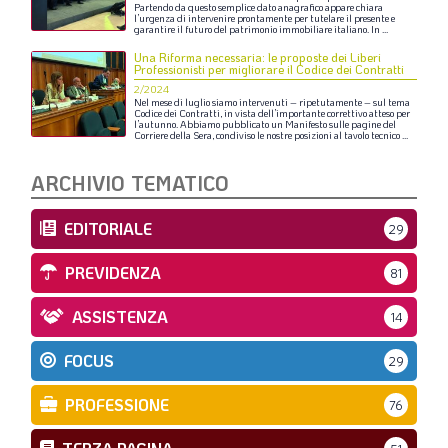
Partendo
da
questo
semplice
dato
anagrafico
appare
chiara
l’urgenza
di
intervenire
prontamente
per
tutelare
il
presente
e
garantire
il
futuro
del
patrimonio
immobiliare
italiano.
In
...
Una Riforma necessaria: le proposte dei Liberi
Professionisti per migliorare il Codice dei Contratti
2/2024
Nel
mese
di
luglio
siamo
intervenuti
–
ripetutamente
–
sul
tema
Codice
dei
Contratti,
in
vista
dell’importante
correttivo
atteso
per
l’autunno.
Abbiamo
pubblicato
un
Manifesto
sulle
pagine
del
Corriere
della
Sera,
condiviso
le
nostre
posizioni
al
tavolo
tecnico
...
ARCHIVIO TEMATICO
EDITORIALE
29
PREVIDENZA
81
ASSISTENZA
14
FOCUS
29
PROFESSIONE
76