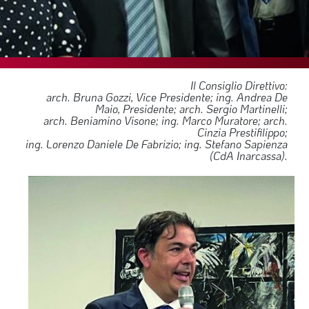
SOMMARIO
EDITORIALE
PREVIDENZA
FOCUS
Il Consiglio Direttivo:
arch. Bruna Gozzi, Vice Presidente; ing. Andrea De
PROFESSIONE
Maio, Presidente; arch. Sergio Martinelli;
arch. Beniamino Visone; ing. Marco Muratore; arch.
TERZA PAGINA
Cinzia Prestifilippo;
ing. Lorenzo Daniele De Fabrizio; ing. Stefano Sapienza
LE FOTO DEL FIL ROUGE
(CdA Inarcassa).
IN QUESTO NUMERO
SCENARIO ECONOMICO
SPAZIO APERTO
GOVERNANCE
FONDAZIONE
ASSOCIAZIONI