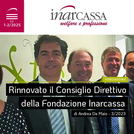
Ed.
1-2/2025
NEWS
EDITORIALE
TUTORIAL
SCADENZARIO
FONDAZIONE
Rinnovato il Consiglio Direttivo 
ARCHIVIO
della Fondazione Inarcassa
Ultima edizione
di Andrea De Maio - 3/2023
1-2/2025