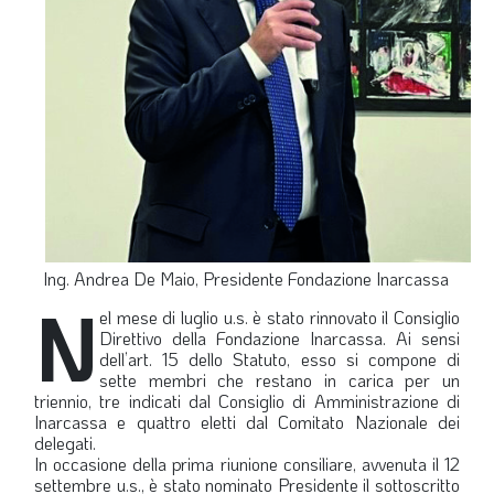
LA VIGNETTA DI EVASIO
SPECIALE
expand_more
CAMBIA NUMERO
Ing. Andrea De Maio, Presidente Fondazione Inarcassa
N
el mese di luglio u.s. è stato rinnovato il Consiglio
Direttivo della Fondazione Inarcassa. Ai sensi
dell’art. 15 dello Statuto, esso si compone di
sette membri che restano in carica per un
triennio, tre indicati dal Consiglio di Amministrazione di
Inarcassa e quattro eletti dal Comitato Nazionale dei
delegati.
In occasione della prima riunione consiliare, avvenuta il 12
settembre u.s., è stato nominato Presidente il sottoscritto