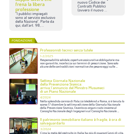
nuovo
Codice
dei
frena la libera
Contratti
Pubblici
professione
(ovvero
il
nuovo
...
“I
pubblici
impiegati
sono
al
servizio
esclusivo
della
Nazione”.
Parte
da
qui,
dall’art.
98,
...
FONDAZIONE
Professionisti tecnici senza tutele
1-2/2025
Responsabilità
solidale,
coperture
assicurative
obbligatorie
ma
non
garantite,
incertezza
sui
termini
di
prescrizione.
Sono
solo
alcune
delle
contraddizioni
normative
che
pesano
oggi
sulle
...
Settima Giornata Nazionale
della Prevenzione Sismica:
arriva l’annuncio del Ministro Musumeci
di un Piano Nazionale
4/2024
Nella
splendida
cornice
di
Palazzo
Wedekind
a
Roma,
si
è
tenuta
lo
scorso
17
dicembre
la
settima
edizione
della
Giornata
Nazionale
della
Prevenzione
Sismica,
l’evento
co-organizzato
insieme
al
Consiglio
Nazionale
degli
Ingegneri
e
al
Consiglio
Nazionale
...
Il patrimonio immobiliare italiano è fragile, è ora di
salvaguardarlo
3/2024
Circa
la
metà
del
costruito
in
Italia
ha
più
di
quarant’anni
di
vita.