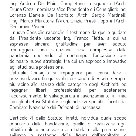
Ing. Andrea De Maio. Completano la squadra l’Arch.
Bruna Gozzi, nominata Vice Presidente e i Consiglieri: Ing.
Lorenzo Daniele De Fabrizio; l’Arch. Sergio Martinelli;
l’Ing. Marco Muratore; l’Arch. Cinzia Prestifilippo e l’Arch.
Beniamino Visone.
Il nuovo Consiglio raccoglie il testimone da quello guidato
dal Presidente uscente Ing. Franco Fietta, a cui va
espressa sincera gratitudine per aver saputo
fronteggiare una situazione resa complessa dalla
pandemia cogliendo, al contempo, l’occasione per
delineare nuove strategie, tra cui un approccio innovativo
agli studi sulla professione.
L’attuale Consiglio si impegnerà per consolidare il
prezioso lavoro fin qui svolto, cercando di essere sempre
più vicino alle istanze delle categorie degli Architetti ed
Ingegneri liberi professionisti, per sostenerne
l’accrescimento, la salvaguardia e l’avanzamento, in linea
con gli obiettivi Statutari e gli indirizzi specifici forniti dal
Comitato Nazionale dei Delegati di Inarcassa.
L’articolo 4 dello Statuto, infatti, individua quale scopo
prioritario della Fondazione, quello di realizzare ogni
attività utile o necessaria alla tutela e alla promozione,
sviluppo e sostegno della figura dell’architetto e