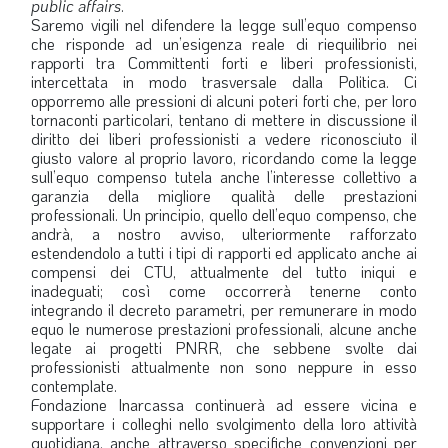
public affairs
.
Saremo vigili nel difendere la legge sull’equo compenso
che risponde ad un’esigenza reale di riequilibrio nei
rapporti tra Committenti forti e liberi professionisti,
intercettata in modo trasversale dalla Politica. Ci
opporremo alle pressioni di alcuni poteri forti che, per loro
tornaconti particolari, tentano di mettere in discussione il
diritto dei liberi professionisti a vedere riconosciuto il
giusto valore al proprio lavoro, ricordando come la legge
sull’equo compenso tutela anche l’interesse collettivo a
garanzia della migliore qualità delle prestazioni
professionali. Un principio, quello dell’equo compenso, che
andrà, a nostro avviso, ulteriormente rafforzato
estendendolo a tutti i tipi di rapporti ed applicato anche ai
compensi dei CTU, attualmente del tutto iniqui e
inadeguati; così come occorrerà tenerne conto
integrando il decreto parametri, per remunerare in modo
equo le numerose prestazioni professionali, alcune anche
legate ai progetti PNRR, che sebbene svolte dai
professionisti attualmente non sono neppure in esso
contemplate.
Fondazione Inarcassa continuerà ad essere vicina e
supportare i colleghi nello svolgimento della loro attività
quotidiana, anche attraverso specifiche convenzioni per