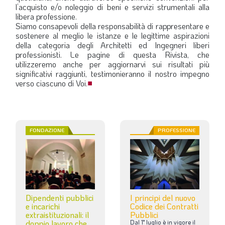
l’acquisto e/o noleggio di beni e servizi strumentali alla
libera professione.
Siamo consapevoli della responsabilità di rappresentare e
sostenere al meglio le istanze e le legittime aspirazioni
della categoria degli Architetti ed Ingegneri liberi
professionisti. Le pagine di questa Rivista, che
utilizzeremo anche per aggiornarvi sui risultati più
significativi raggiunti, testimonieranno il nostro impegno
verso ciascuno di Voi.
■
FONDAZIONE
PROFESSIONE
Dipendenti pubblici
I principi del nuovo
e incarichi
Codice dei Contratti
extraistituzionali: il
Pubblici
doppio lavoro che
Dal
1°
luglio
è
in
vigore
il