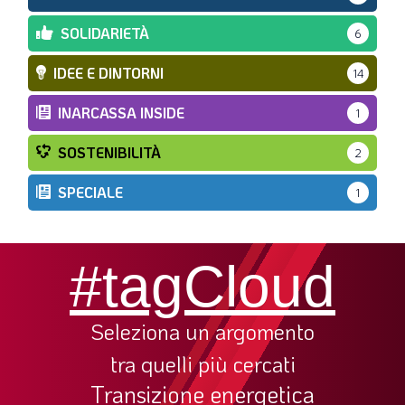
SOLIDARIETÀ
6
IDEE E DINTORNI
14
INARCASSA INSIDE
1
SOSTENIBILITÀ
2
SPECIALE
1
#tagCloud
Seleziona un argomento
tra quelli più cercati
Transizione energetica