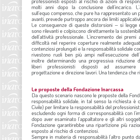
professionisti esposti al rischio di azioni di respo
molti anni dopo la conclusione dell’incarico. L’
sull’equo compenso, che pure ha rappresentato un 
avanti, prevede purtroppo ancora dei limiti applicativi
Le conseguenze di queste distorsioni – si legge n
sono rilevanti e colpiscono direttamente la sostenib
dell’attività professionale. L’incremento dei premi a
difficoltà nel reperire coperture realmente adeguate
contenziosi prolungati e la responsabilità solidale c
rivestono ruoli ben più ampi nell’esecuzione dell
inoltre determinando una progressiva riduzione 
liberi professionisti disposti ad assumere 
progettazione e direzione lavori. Una tendenza che ris
Le proposte della Fondazione Inarcassa
Da questo scenario nascono le proposte della Fondazi
responsabilità solidale, in tal senso la richiesta è
Civile) per limitare la responsabilità del professionis
escludendo ogni forma di corresponsabilità con l’imp
dopo aver esaminato l’appaltatore e gli altri sogge
Fondazione garantirebbe una ripartizione più raziona
esposto al rischio di contenziosi.
Sempre in materia di responsabilità l’altro punto da 