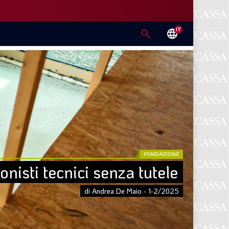
IT
search
language
FONDAZIONE
onisti tecnici senza tutele
di Andrea De Maio - 1-2/2025
E