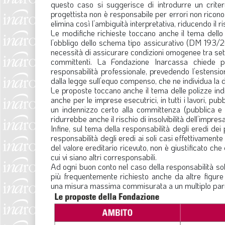
questo caso si suggerisce di introdurre un criterio
progettista non è responsabile per errori non ricono
elimina così l’ambiguità interpretativa, riducendo il ris
Le modifiche richieste toccano anche il tema dello 
l’obbligo dello schema tipo assicurativo (DM 193/202
necessità di assicurare condizioni omogenee tra setto
committenti. La Fondazione Inarcassa chiede poi
responsabilità professionale, prevedendo l’estensione
dalla legge sull’equo compenso, che ne individua la 
Le proposte toccano anche il tema delle polizze ind
anche per le imprese esecutrici, in tutti i lavori, p
un indennizzo certo alla committenza (pubblica e pr
ridurrebbe anche il rischio di insolvibilità dell’impr
Infine, sul tema della responsabilità degli eredi dei
responsabilità degli eredi ai soli casi effettivamente 
del valore ereditario ricevuto, non è giustificato che 
cui vi siano altri corresponsabili.
Ad ogni buon conto nel caso della responsabilità so
più frequentemente richiesto anche da altre figure 
una misura massima commisurata a un multiplo pari