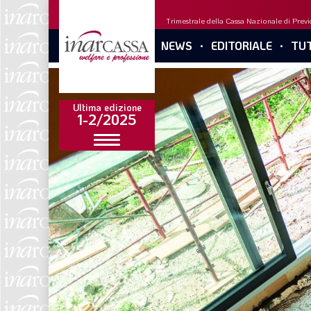
Trimestrale della Cassa Nazionale di Previd
NEWS
EDITORIALE
TUT
Ultima edizione
1-2/2025