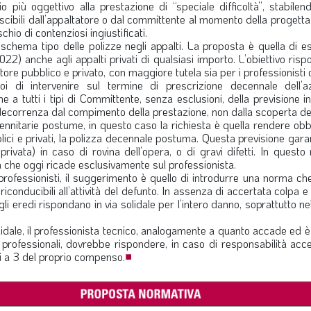
 più oggettivo alla prestazione di “speciale difficoltà”, stabilen
scibili dall’appaltatore o dal committente al momento della progetta
chio di contenziosi ingiustificati.
schema tipo delle polizze negli appalti. La proposta è quella di e
2) anche agli appalti privati di qualsiasi importo. L’obiettivo risp
re pubblico e privato, con maggiore tutela sia per i professionisti 
 di intervenire sul termine di prescrizione decennale dell’a
 a tutti i tipi di Committente, senza esclusioni, della previsione i
decorrenza dal compimento della prestazione, non dalla scoperta del
ennitarie postume, in questo caso la richiesta è quella rendere obb
ubblici e privati, la polizza decennale postuma. Questa previsione gar
ivata) in caso di rovina dell’opera, o di gravi difetti. In questo
esa che oggi ricade esclusivamente sul professionista.
 professionisti, il suggerimento è quello di introdurre una norma che 
riconducibili all’attività del defunto. In assenza di accertata colpa e n
gli eredi rispondano in via solidale per l’intero danno, soprattutto ne
lidale, il professionista tecnico, analogamente a quanto accade ed
professionali, dovrebbe rispondere, in caso di responsabilità acce
 a 3 del proprio compenso.
■