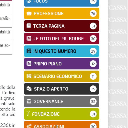
FOCUS
29
PROFESSIONE
76
TERZA PAGINA
51
LE FOTO DEL FIL ROUGE
30
IN QUESTO NUMERO
29
PRIMO PIANO
12
SCENARIO ECONOMICO
11
llo della
SPAZIO APERTO
29
el Codice
pa grave,
GOVERNANCE
35
onti solo
econdo la
FONDAZIONE
getto più
31
2236): in
ASSOCIAZIONI
30