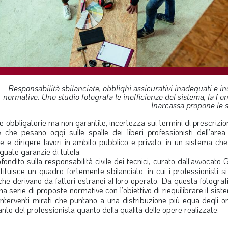
Responsabilità sbilanciate, obblighi assicurativi inadeguati e i
normative. Uno studio fotografa le inefficienze del sistema, la F
Inarcassa propone le s
ve obbligatorie ma non garantite, incertezza sui termini di prescrizi
 che pesano oggi sulle spalle dei liberi professionisti dell’area 
re e dirigere lavori in ambito pubblico e privato, in un sistema c
uate garanzie di tutela.
ondito sulla responsabilità civile dei tecnici, curato dall’avvocato
ituisce un quadro fortemente sbilanciato, in cui i professionisti s
che derivano da fattori estranei al loro operato. Da questa fotogra
a serie di proposte normative con l’obiettivo di riequilibrare il sist
 Interventi mirati che puntano a una distribuzione più equa degli on
 tanto del professionista quanto della qualità delle opere realizzate.