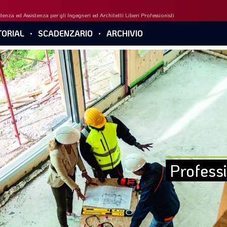
enza ed Assistenza per gli Ingegneri ed Architetti Liberi Professionisti
ORIAL
SCADENZARIO
ARCHIVIO
Professi