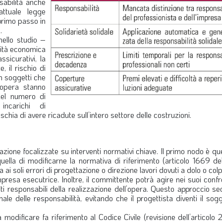
nsabilità anche
attuale legge
primo passo in
.
ello studio –
ilità economica
ssicurativi, la
, il rischio di
on soggetti che
’opera stanno
del numero di
incarichi di
chia di avere ricadute sull’intero settore delle costruzioni.
one focalizzate su interventi normativi chiave. Il primo nodo è que
 quella di modificarne la normativa di riferimento (articolo 1669 d
ta ai soli errori di progettazione o direzione lavori dovuti a dolo o col
resa esecutrice. Inoltre, il committente potrà agire nei suoi confr
tti responsabili della realizzazione dell’opera. Questo approccio s
le delle responsabilità, evitando che il progettista diventi il sog
modificare fa riferimento al Codice Civile (revisione dell’articolo 