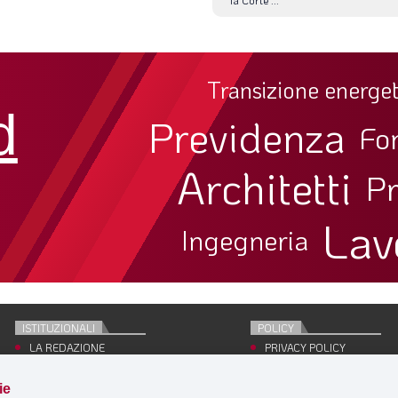
Transizione energet
d
Previdenza
Fo
Architetti
Pr
Lav
Ingegneria
ISTITUZIONALI
POLICY
LA REDAZIONE
PRIVACY POLICY
EDITRICE
COOKIE POLICY
CONCESSIONARIO
SITE MAP
ie
PUBBLICITÀ
ACCEDI