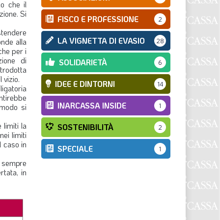
do che il
zione. Si
FISCO E PROFESSIONE
2
stendere
LA VIGNETTA DI EVASIO
onde alla
28
che per i
zione di
SOLIDARIETÀ
6
ntrodotta
 vizio.
IDEE E DINTORNI
14
ligatoria
antirebbe
INARCASSA INSIDE
 modo si
1
limiti la
SOSTENIBILITÀ
2
ei limiti
l caso in
SPECIALE
1
 è sempre
rtata, in