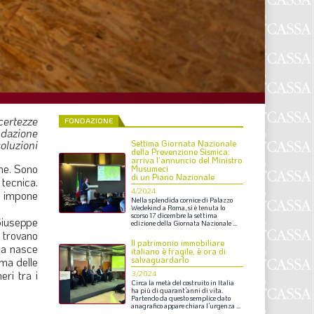
F
P
T
L
ncertezze
FONDAZIONE
ondazione
oluzioni
Settima Giornata Nazionale
I
della Prevenzione Sismica:
arriva l’annuncio del Ministro
one. Sono
Musumeci
S
di un Piano Nazionale
tecnica.
4/2024
he impone
S
Nella
splendida
cornice
di
Palazzo
Wedekind
a
Roma,
si
è
tenuta
lo
scorso
17
dicembre
la
settima
 Giuseppe
edizione
della
Giornata
Nazionale
...
i trovano
Il patrimonio immobiliare
F
fia nasce
italiano è fragile, è ora di
salvaguardarlo
ema delle
A
eri tra i
3/2024
Circa
la
metà
del
costruito
in
Italia
ha
più
di
quarant’anni
di
vita.
L
Partendo
da
questo
semplice
dato
anagrafico
appare
chiara
l’urgenza
...