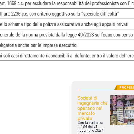
PROFESS
Società di
ingegneria che
operano nel
mercato
privato
Con
la
sentenza
n.
184
del
21
novembre
2024
la
Corte
...