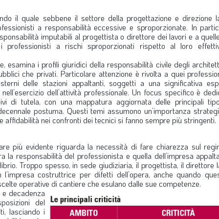
 il quale sebbene il settore della progettazione e direzione la
fessionisti a responsabilità eccessive e sproporzionate. In partic
sponsabilità imputabili al progettista o direttore dei lavori e a quell
professionisti a rischi sproporzionati rispetto al loro effetti
esamina i profili giuridici della responsabilità civile degli architett
ubblici che privati. Particolare attenzione è rivolta a quei professio
erni delle stazioni appaltanti, soggetti a una significativa esp
nell’esercizio dell’attività professionale. Un focus specifico è dedi
ivi di tutela, con una mappatura aggiornata delle principali tipo
a decennale postuma. Questi temi assumono un’importanza strategi
 affidabilità nei confronti dei tecnici si fanno sempre più stringenti.
are più evidente riguarda la necessità di fare chiarezza sul regi
ra la responsabilità del professionista e quella dell’impresa appalt
io. Troppo spesso, in sede giudiziaria, il progettista, il direttore la
 l’impresa costruttrice per difetti dell’opera, anche quando ques
 scelte operative di cantiere che esulano dalle sue competenze.
one e decadenza
sposizioni del
i, lasciando i