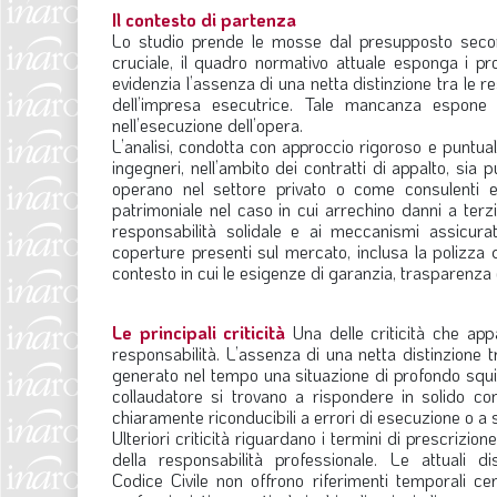
Il contesto di partenza
Lo studio prende le mosse dal presupposto secondo
cruciale, il quadro normativo attuale esponga i pro
evidenzia l’assenza di una netta distinzione tra le re
dell’impresa esecutrice. Tale mancanza espone i 
nell’esecuzione dell’opera.
L’analisi, condotta con approccio rigoroso e puntuale, 
ingegneri, nell’ambito dei contratti di appalto, sia p
operano nel settore privato o come consulenti est
patrimoniale nel caso in cui arrechino danni a terzi 
responsabilità solidale e ai meccanismi assicurat
coperture presenti sul mercato, inclusa la polizz
contesto in cui le esigenze di garanzia, trasparenza e
Le principali criticità
Una delle criticità che app
responsabilità. L’assenza di una netta distinzione t
generato nel tempo una situazione di profondo squilibr
collaudatore si trovano a rispondere in solido con
chiaramente riconducibili a errori di esecuzione o a
Ulteriori criticità riguardano i termini di prescrizi
della responsabilità professionale. Le attuali di
Codice Civile non offrono riferimenti temporali cert