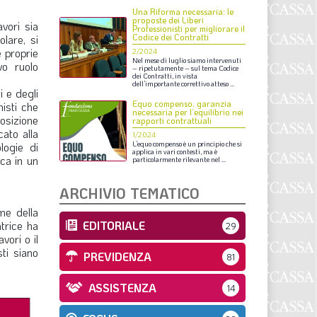
S
Una Riforma necessaria: le
proposte dei Liberi
vori sia
Professionisti per migliorare il
Codice dei Contratti
olare, si
e proprie
2/2024
Nel
mese
di
luglio
siamo
intervenuti
vo ruolo
–
ripetutamente
–
sul
tema
Codice
dei
Contratti,
in
vista
dell’importante
correttivo
atteso
...
i e degli
Equo compenso, garanzia
nisti che
necessaria per l’equilibrio nei
osizione
rapporti contrattuali
cato alla
1/2024
logie di
L’equo
compenso
è
un
principio
che
si
applica
in
vari
contesti,
ma
è
ca in un
particolarmente
rilevante
nel
...
ARCHIVIO TEMATICO
me della
atrice ha
EDITORIALE
29
vori o il
ti siano
PREVIDENZA
81
ASSISTENZA
14