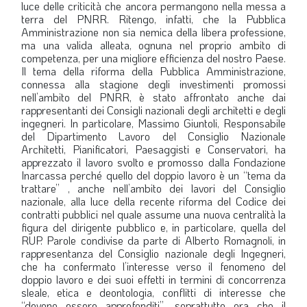
luce delle criticità che ancora permangono nella messa a
terra del PNRR. Ritengo, infatti, che la Pubblica
Amministrazione non sia nemica della libera professione,
ma una valida alleata, ognuna nel proprio ambito di
competenza, per una migliore efficienza del nostro Paese.
Il tema della riforma della Pubblica Amministrazione,
connessa alla stagione degli investimenti promossi
nell’ambito del PNRR, è stato affrontato anche dai
rappresentanti dei Consigli nazionali degli architetti e degli
ingegneri. In particolare, Massimo Giuntoli, Responsabile
del Dipartimento Lavoro del Consiglio Nazionale
Architetti, Pianificatori, Paesaggisti e Conservatori, ha
apprezzato il lavoro svolto e promosso dalla Fondazione
Inarcassa perché quello del doppio lavoro è un “tema da
trattare” , anche nell’ambito dei lavori del Consiglio
nazionale, alla luce della recente riforma del Codice dei
contratti pubblici nel quale assume una nuova centralità la
figura del dirigente pubblico e, in particolare, quella del
RUP. Parole condivise da parte di Alberto Romagnoli, in
rappresentanza del Consiglio nazionale degli Ingegneri,
che ha confermato l’interesse verso il fenomeno del
doppio lavoro e dei suoi effetti in termini di concorrenza
sleale, etica e deontologia, conflitti di interesse che
“devono essere approfonditi”, soprattutto ora che il