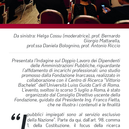
SOMMARIO
EDITORIALE
PREVIDENZA
FOCUS
Da sinistra: Helga Cossu (moderatrice), prof. Bernardo
Giorgio Mattarella,
PROFESSIONE
prof.ssa Daniela Bolognino, prof. Antonio Riccio
TERZA PAGINA
Presentata l’Indagine sul Doppio Lavoro dei Dipendenti
LE FOTO DEL FIL ROUGE
delle Amministrazioni Pubbliche, riguardante
l’affidamento di incarichi professionali: uno studio
IN QUESTO NUMERO
promosso dalla Fondazione Inarcassa, realizzato in
collaborazione con il Centro di Ricerca “Vittorio
SCENARIO ECONOMICO
Bachelet” dell’Università Luiss Guido Carli di Roma.
L’evento, svoltosi lo scorso 5 luglio a Roma, è stato
organizzato dal Consiglio Direttivo uscente della
SPAZIO APERTO
Fondazione, guidato dal Presidente Ing. Franco Fietta,
che ne illustra i contenuti e le finalità
GOVERNANCE
“I
pubblici impiegati sono al servizio esclusivo
FONDAZIONE
della Nazione”
. Parte da qui, dall’art. 98, comma
1, della Costituzione, il focus della ricerca
ASSOCIAZIONI