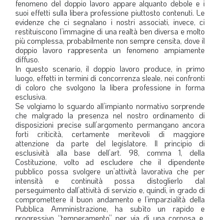
fenomeno del doppio lavoro appare alquanto debole e i
suoi effetti sulla libera professione piuttosto contenuti. Le
evidenze che ci segnalano i nostri associati, invece, ci
restituiscono l’immagine di una realtà ben diversa e molto
più complessa, probabilmente non sempre censita, dove il
doppio lavoro rappresenta un fenomeno ampiamente
diffuso.
In questo scenario, il doppio lavoro produce, in primo
luogo, effetti in termini di concorrenza sleale, nei confronti
di coloro che svolgono la libera professione in forma
esclusiva.
Se volgiamo lo sguardo all’impianto normativo sorprende
che malgrado la presenza nel nostro ordinamento di
disposizioni precise sull’argomento permangano ancora
forti criticità, certamente meritevoli di maggiore
attenzione da parte del legislatore. Il principio di
esclusività alla base dell’art. 98, comma 1, della
Costituzione, volto ad escludere che il dipendente
pubblico possa svolgere un’attività lavorativa che per
intensità e continuità possa distoglierlo dal
perseguimento dall’attività di servizio e, quindi, in grado di
compromettere il buon andamento e l’imparzialità della
Pubblica Amministrazione, ha subìto un rapido e
progressivo “temperamento” per via di una corposa e,