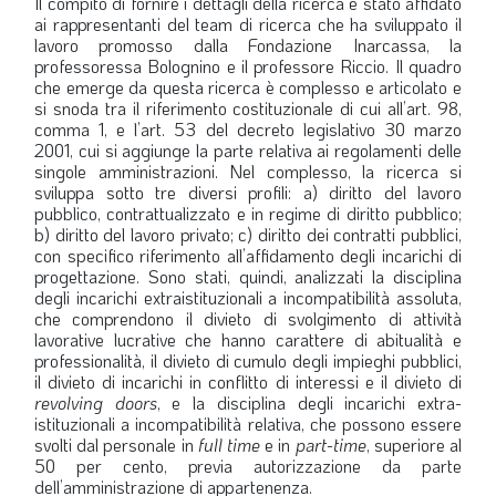
Il compito di fornire i dettagli della ricerca è stato affidato
ai rappresentanti del team di ricerca che ha sviluppato il
lavoro promosso dalla Fondazione Inarcassa, la
professoressa Bolognino e il professore Riccio. Il quadro
che emerge da questa ricerca è complesso e articolato e
si snoda tra il riferimento costituzionale di cui all’art. 98,
comma 1, e l’art. 53 del decreto legislativo 30 marzo
2001, cui si aggiunge la parte relativa ai regolamenti delle
singole amministrazioni. Nel complesso, la ricerca si
sviluppa sotto tre diversi profili: a) diritto del lavoro
pubblico, contrattualizzato e in regime di diritto pubblico;
b) diritto del lavoro privato; c) diritto dei contratti pubblici,
con specifico riferimento all’affidamento degli incarichi di
progettazione. Sono stati, quindi, analizzati la disciplina
degli incarichi extraistituzionali a incompatibilità assoluta,
che comprendono il divieto di svolgimento di attività
lavorative lucrative che hanno carattere di abitualità e
professionalità, il divieto di cumulo degli impieghi pubblici,
il divieto di incarichi in conflitto di interessi e il divieto di
revolving doors
, e la disciplina degli incarichi extra-
istituzionali a incompatibilità relativa, che possono essere
svolti dal personale in
full time
e in
part-time
, superiore al
50 per cento, previa autorizzazione da parte
dell’amministrazione di appartenenza.