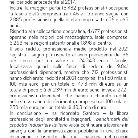
nel periodo antecedente al 2017.
Inoltre, la maggior parte (3.482 professionisti) occupano
la fascia d’età compresa tra i 46 e i 55 anni; segue, con
2.885 professionisti quella di età compresa tra 56 e i 65
anni.
Rispetto alla collocazione geografica, 4.677 professionisti
operano nelle regioni del mezzogiorno, isole comprese,
3.263 nelle regioni settentrionali e 1.898 al centro.
Il solo reddito professionale medio prodotto nel 2021
registra il segno più rispetto all’anno precedente del 36
per cento, per un valore di 24.343 euro. L’analisi
focalizzata, quindi, sulle fasce di reddito dei 9.841
professionisti dipendenti, mostra che 712 professionisti
hanno dichiarato redditi nel 2021 compresi tra i 50 mila e i
100 mila euro, per un totale di 47,8 mln di euro su un
totale di poco più di 239 mln di euro; sono, invece, 272 i
professionisti dipendenti che hanno dichiarato redditi,
nello stesso anno di riferimento, compresi tra i 100 mila e i
250 mila euro, per un totale di 40,3 mln di euro.
In conclusione – ha ricordato Santoro – la libera
professione degli architetti e ingegneri, il
benchmark del
prodotto industriale italiano
vuole continuare a lavorare in
sinergia con le amministrazioni pubbliche in una chiara
distinzione, e rispetto, dei ruoli, ciascuna nel proprio