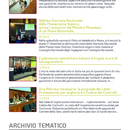
Responsabilità
solidale,
coperture
assicurative
obbligatorie
ma
non
garantite,
incertezza
sui
termini
di
prescrizione.
Sono
solo
alcune
delle
contraddizioni
normative
che
pesano
oggi
sulle
...
Settima Giornata Nazionale
della Prevenzione Sismica:
arriva l’annuncio del Ministro Musumeci
di un Piano Nazionale
4/2024
Nella
splendida
cornice
di
Palazzo
Wedekind
a
Roma,
si
è
tenuta
lo
scorso
17
dicembre
la
settima
edizione
della
Giornata
Nazionale
della
Prevenzione
Sismica,
l’evento
co-organizzato
insieme
al
Consiglio
Nazionale
degli
Ingegneri
e
al
Consiglio
Nazionale
...
Il patrimonio immobiliare italiano è fragile, è ora di
salvaguardarlo
3/2024
Circa
la
metà
del
costruito
in
Italia
ha
più
di
quarant’anni
di
vita.
Partendo
da
questo
semplice
dato
anagrafico
appare
chiara
l’urgenza
di
intervenire
prontamente
per
tutelare
il
presente
e
garantire
il
futuro
del
patrimonio
immobiliare
italiano.
In
...
Una Riforma necessaria: le proposte dei Liberi
Professionisti per migliorare il Codice dei Contratti
2/2024
Nel
mese
di
luglio
siamo
intervenuti
–
ripetutamente
–
sul
tema
Codice
dei
Contratti,
in
vista
dell’importante
correttivo
atteso
per
l’autunno.
Abbiamo
pubblicato
un
Manifesto
sulle
pagine
del
Corriere
della
Sera,
condiviso
le
nostre
posizioni
al
tavolo
tecnico
...
ARCHIVIO TEMATICO