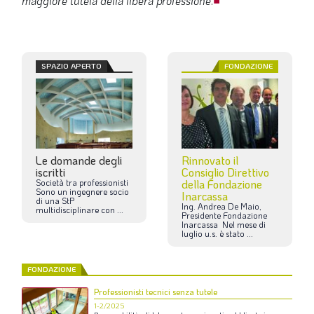
maggiore tutela della libera professione
.
■
SPAZIO APERTO
FONDAZIONE
Le domande degli
Rinnovato il
iscritti
Consiglio Direttivo
Società
tra
professionisti
della Fondazione
Sono
un
ingegnere
socio
Inarcassa
di
una
StP
Ing.
Andrea
De
Maio,
multidisciplinare
con
...
Presidente
Fondazione
Inarcassa
Nel
mese
di
luglio
u.s.
è
stato
...
FONDAZIONE
Professionisti tecnici senza tutele
1-2/2025