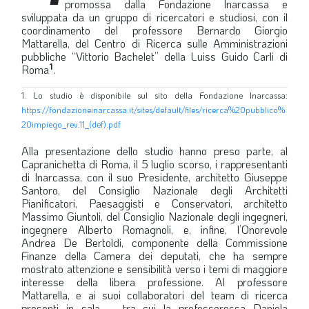
promossa dalla Fondazione Inarcassa e
sviluppata da un gruppo di ricercatori e studiosi, con il
LA VIGNETTA DI EVASIO
coordinamento del professore Bernardo Giorgio
SPECIALE
Mattarella, del Centro di Ricerca sulle Amministrazioni
pubbliche “Vittorio Bachelet” della Luiss Guido Carli di
1
Roma
.
expand_more
CAMBIA NUMERO
1. Lo studio è disponibile sul sito della Fondazione Inarcassa:
https://fondazioneinarcassa.it/sites/default/files/ricerca%20pubblico%
20impiego_rev.11_(def).pdf
Alla presentazione dello studio hanno preso parte, al
Capranichetta di Roma, il 5 luglio scorso, i rappresentanti
di Inarcassa, con il suo Presidente, architetto Giuseppe
Santoro, del Consiglio Nazionale degli Architetti
Pianificatori, Paesaggisti e Conservatori, architetto
Massimo Giuntoli, del Consiglio Nazionale degli ingegneri,
ingegnere Alberto Romagnoli, e, infine, l’Onorevole
Andrea De Bertoldi, componente della Commissione
Finanze della Camera dei deputati, che ha sempre
mostrato attenzione e sensibilità verso i temi di maggiore
interesse della libera professione. Al professore
Mattarella, e ai suoi collaboratori del team di ricerca
presenti in sala – tra cui la professoressa Daniela