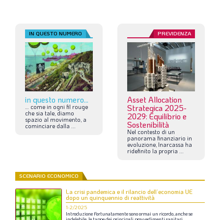
IN QUESTO NUMERO
PREVIDENZA
in questo numero...
Asset Allocation
…
come
in
ogni
fil
rouge
Strategica 2025-
che
sia
tale,
diamo
2029: Equilibrio e
spazio
al
movimento,
a
Sostenibilità
cominciare
dalla
...
Nel
contesto
di
un
panorama
finanziario
in
evoluzione,
Inarcassa
ha
ridefinito
la
propria
...
SCENARIO ECONOMICO
La crisi pandemica e il rilancio dell’economia UE
dopo un quinquennio di reattività
1-2/2025
Introduzione
Fortunatamente
sono
ormai
un
ricordo,
anche
se
indelebile,
le
tappe
dei
principali
provvedimenti
sanitari,