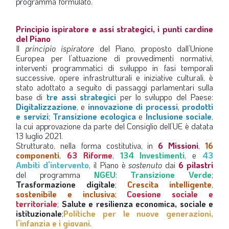
programma formulato.
Principio ispiratore e assi strategici, i punti cardine
del Piano
Il
principio ispiratore
del Piano, proposto dall’Unione
Europea per l’attuazione di provvedimenti normativi,
interventi programmatici di sviluppo in fasi temporali
successive, opere infrastrutturali e iniziative culturali, è
stato adottato a seguito di passaggi parlamentari sulla
base di
tre assi strategici
per lo sviluppo del Paese:
Digitalizzazione
, e
innovazione di processi
,
prodotti
e servizi
;
Transizione ecologica
e
Inclusione sociale
,
la cui approvazione da parte del Consiglio dell’UE è datata
13 luglio 2021.
Strutturato, nella forma costitutiva, in
6 Missioni
,
16
componenti
,
63 Riforme
,
134 Investimenti
, e
43
Ambiti d’intervento
, il Piano è
sostenuto
dai
6 pilastri
del programma
NGEU
:
Transizione Verde
;
Trasformazione digitale
;
Crescita intelligente
,
sostenibile e inclusiva
;
Coesione sociale e
territoriale
;
Salute e resilienza economica, sociale e
istituzionale
;
Politiche per le nuove generazioni,
l’infanzia e i giovani
.