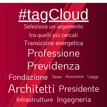
#tagCloud
Seleziona un argomento
tra quelli più cercati
Transizione energetica
Professione
Previdenza
Fondazione
Leggi
Tasse
Assunzioni
Architetti
Presidente
Ingegneria
Infrastrutture