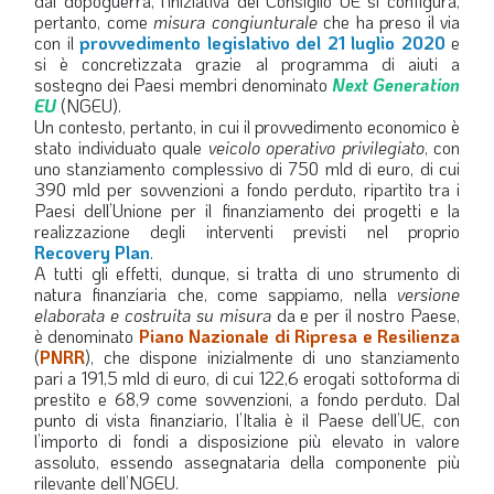
dal dopoguerra, l’iniziativa del Consiglio UE si configura,
pertanto, come
misura congiunturale
che ha preso il via
LA VIGNETTA DI EVASIO
con il
provvedimento legislativo del 21 luglio 2020
e
si è concretizzata grazie al programma di aiuti a
SPECIALE
sostegno dei Paesi membri denominato
Next Generation
EU
(NGEU).
Un contesto, pertanto, in cui il provvedimento economico è
expand_more
CAMBIA NUMERO
stato individuato quale
veicolo operativo privilegiato
, con
uno stanziamento complessivo di 750 mld di euro, di cui
390 mld per sovvenzioni a fondo perduto, ripartito tra i
Paesi dell’Unione per il finanziamento dei progetti e la
realizzazione degli interventi previsti nel proprio
Recovery Plan
.
A tutti gli effetti, dunque, si tratta di uno strumento di
natura finanziaria che, come sappiamo, nella
versione
elaborata e costruita su misura
da e per il nostro Paese,
è denominato
Piano Nazionale di Ripresa e Resilienza
(
PNRR
), che dispone inizialmente di uno stanziamento
pari a 191,5 mld di euro, di cui 122,6 erogati sottoforma di
prestito e 68,9 come sovvenzioni, a fondo perduto. Dal
punto di vista finanziario, l’Italia è il Paese dell’UE, con
l’importo di fondi a disposizione più elevato in valore
assoluto, essendo assegnataria della componente più
rilevante dell’NGEU.