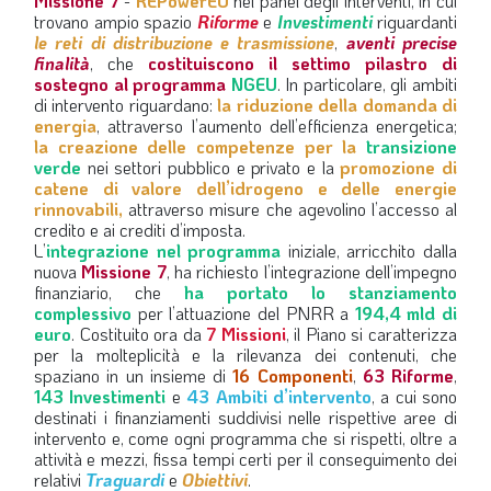
Missione 7
-
REPowerEU
nel panel degli interventi, in cui
trovano ampio spazio
Riforme
e
Investimenti
riguardanti
le reti di distribuzione e trasmissione
,
aventi precise
finalità
, che
costituiscono il settimo pilastro di
sostegno al programma
NGEU
. In particolare, gli ambiti
di intervento riguardano:
la riduzione della domanda di
energia
, attraverso l’aumento dell’efficienza energetica;
la creazione delle competenze per la
transizione
verde
nei settori pubblico e privato e la
promozione di
catene di valore dell’idrogeno e delle energie
rinnovabili,
attraverso misure che agevolino l’accesso al
credito e ai crediti d’imposta.
L’
integrazione nel programma
iniziale, arricchito dalla
nuova
Missione 7
, ha richiesto l’integrazione dell’impegno
finanziario, che
ha portato lo stanziamento
complessivo
per l’attuazione del PNRR a
194,4 mld di
euro
. Costituito ora da
7 Missioni
, il Piano si caratterizza
per la molteplicità e la rilevanza dei contenuti, che
spaziano in un insieme di
16 Componenti
,
63 Riforme
,
143 Investimenti
e
43 Ambiti d’intervento
, a cui sono
destinati i finanziamenti suddivisi nelle rispettive aree di
intervento e, come ogni programma che si rispetti, oltre a
attività e mezzi, fissa tempi certi per il conseguimento dei
relativi
Traguardi
e
Obiettivi
.