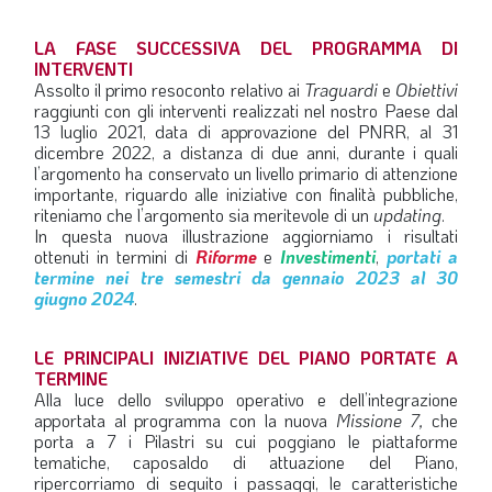
LA FASE SUCCESSIVA DEL PROGRAMMA DI
INTERVENTI
Assolto il primo resoconto relativo ai
Traguardi
e
Obiettivi
raggiunti con gli interventi realizzati nel nostro Paese dal
13 luglio 2021, data di approvazione del PNRR, al 31
dicembre 2022, a distanza di due anni, durante i quali
l’argomento ha conservato un livello primario di attenzione
importante, riguardo alle iniziative con finalità pubbliche,
riteniamo che l’argomento sia meritevole di un
updating
.
In questa nuova illustrazione aggiorniamo i risultati
ottenuti in termini di
Riforme
e
Investimenti
,
portati a
termine nei tre semestri da gennaio 2023 al 30
giugno 2024
.
LE PRINCIPALI INIZIATIVE DEL PIANO PORTATE A
TERMINE
Alla luce dello sviluppo operativo e dell’integrazione
apportata al programma con la nuova
Missione 7,
che
porta a 7 i Pilastri su cui poggiano le piattaforme
tematiche, caposaldo di attuazione del Piano,
ripercorriamo di seguito i passaggi, le caratteristiche