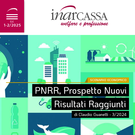
Ed.
1-2/2025
NEWS
EDITORIALE
TUTORIAL
SCADENZARIO
SCENARIO ECONOMICO
PNRR, Prospetto Nuovi 
ARCHIVIO
Risultati Raggiunti
Ultima edizione
di Claudio Guanetti - 3/2024
1-2/2025