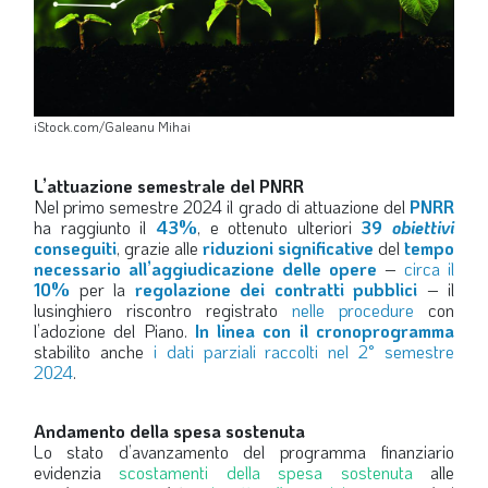
iStock.com/Galeanu Mihai
L’attuazione semestrale del PNRR
Nel primo semestre 2024 il grado di attuazione del
PNRR
ha raggiunto il
43%
, e ottenuto ulteriori
39
obiettivi
conseguiti
, grazie alle
riduzioni significative
del
tempo
necessario all’aggiudicazione delle opere
–
circa il
10%
per la
regolazione dei contratti pubblici
– il
lusinghiero riscontro registrato
nelle procedure
con
l’adozione del Piano.
In linea con il cronoprogramma
stabilito anche
i dati parziali raccolti nel 2° semestre
2024
.
Andamento della spesa sostenuta
Lo stato d’avanzamento del programma finanziario
evidenzia
scostamenti della spesa sostenuta
alle