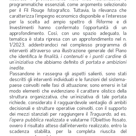
programmatiche essenziali, come argomento selezionato
per il Fil Rouge fotografico. Tuttavia, la rilevanza che
caratterizza l’impegno economico disponibile e l’interesse
per la scelta ad ampio spettro di Riforme e di
Investimenti hanno confermato l’opportunità di un
approfondimento. Così, con uno spazio adeguato, la
tematica è stata ripresa con un approfondimento nel n.
1/2023, addentrandoci nel complesso programma di
interventi attraverso una illustrazione generale del Piano
che identifica
le finalità
,
i contenuti
e
i punti cardine
di
un’
iniziativa
che abbiamo definito
di portata e ambizioni
inedite
.
Passandone in rassegna gli aspetti salienti, sono stati
descritti gli interventi individuati e le funzioni del sistema-
paese coinvolti nelle fasi di attuazione; sono emersi in tal
modo elementi che evidenziano il carattere olistico della
struttura organizzativa, che un’iniziativa di tale portata
richiede, considerato il ragguardevole ventaglio di ambiti
decisionali e strutture operative coinvolti, con il supporto
dei mezzi stanziati per raggiungere il
Traguardo
, ad es.
l’opera pubblica realizzata
e valutarne l’Obiettivo fissato,
ovvero il risultato atteso dall’intervento realizzato, entro la
scadenza stabilita, per la completa riuscita del