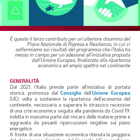
SOMMARIO
EDITORIALE
PREVIDENZA
FOCUS
È questo il terzo contributo per un’ulteriore disamina del
Piano Nazionale di Ripresa e Resilienza, in cui ci
PROFESSIONE
soffermiamo sui risultati del programma che l’Italia ha
messo in campo per un’adesione all’iniziativa proposta
TERZA PAGINA
dall’Unione Europea, finalizzato alla ripartenza
economica ad ampio spettro nel continente
LE FOTO DEL FIL ROUGE
IN QUESTO NUMERO
GENERALITÀ
Dal 2021, l’Italia prende parte all’iniziativa di portata
SCENARIO ECONOMICO
storica, promossa dal
Consiglio
dell’
Unione Europea
(UE), volta a sostenere la ripartenza dell’economia del
SPAZIO APERTO
continente, necessaria a superare lo strascico recessivo
di una crisi economica seguita alla pandemia da
Covid
19,
GOVERNANCE
indotta in massima parte dal rincaro delle materie prime e
aggravata da pesanti ripercussioni negative sul piano
FONDAZIONE
energetico.
A fronte di una situazione economica ritenuta la peggiore
ASSOCIAZIONI