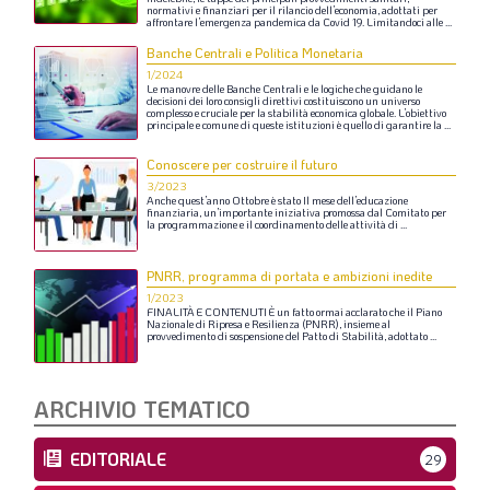
normativi
e
finanziari
per
il
rilancio
dell’economia,
adottati
per
affrontare
l’emergenza
pandemica
da
Covid
19.
Limitandoci
alle
...
Banche Centrali e Politica Monetaria
1/2024
Le
manovre
delle
Banche
Centrali
e
le
logiche
che
guidano
le
decisioni
dei
loro
consigli
direttivi
costituiscono
un
universo
complesso
e
cruciale
per
la
stabilità
economica
globale.
L’obiettivo
principale
e
comune
di
queste
istituzioni
è
quello
di
garantire
la
...
Conoscere per costruire il futuro
3/2023
Anche
quest’anno
Ottobre
è
stato
Il
mese
dell’educazione
finanziaria,
un’importante
iniziativa
promossa
dal
Comitato
per
la
programmazione
e
il
coordinamento
delle
attività
di
...
PNRR, programma di portata e ambizioni inedite
1/2023
FINALITÀ
E
CONTENUTI
È
un
fatto
ormai
acclarato
che
il
Piano
Nazionale
di
Ripresa
e
Resilienza
(PNRR),
insieme
al
provvedimento
di
sospensione
del
Patto
di
Stabilità,
adottato
...
ARCHIVIO TEMATICO
EDITORIALE
29