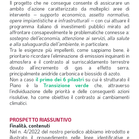
Il progetto che ne consegue consente di assicurare un
ambito d’azione caratterizzato da molteplici aree di
intervento –
supporto economico, assetto normativo,
opere impiantistiche e infrastrutturali
– con cui attuare il
programma italiano di investimenti pubblici mirato ad
affrontare consapevolmente le problematiche connesse a:
sostegno dell’economia, attenzione ai servizi, alla salute
e alla salvaguardia dell’ambiente
, in particolare.
Tra le esigenze più impellenti, come sappiamo bene, è
prioritario ricordare l’eliminazione di emissioni inquinanti in
atmosfera e il contrasto al surriscaldamento terrestre
dovuto all’incremento di gas a effetto serra,
principalmente anidride carbonica e biossido di azoto.
Non a caso
il primo dei 6 pilastri
su cui è strutturato il
Piano è la
Transizione verde
che, attraverso
l’individuazione delle priorità e delle conseguenti azioni
risolutive, ha come obiettivo il contrasto ai cambiamenti
climatici.
PROSPETTO RIASSUNTIVO
Finalità, contenuti
Nel n. 4/2022 del nostro periodico abbiamo introdotto e
illustrato il provvedimento nelle linee identificative e