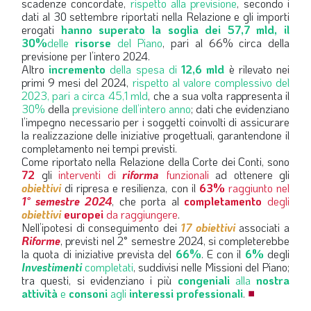
scadenze concordate,
rispetto alla previsione
, secondo i
dati al 30 settembre riportati nella Relazione e gli importi
erogati
hanno superato la soglia dei 57,7 mld, il
30%
delle
risorse
del Piano
, pari al 66% circa della
previsione per l’intero 2024.
Altro
incremento
della spesa di
12,6 mld
è rilevato nei
primi 9 mesi del 2024,
rispetto al valore complessivo del
2023, pari a circa 45,1 mld
, che a sua volta rappresenta il
30%
della
previsione dell’intero anno
; dati che evidenziano
l’impegno necessario per i soggetti coinvolti di assicurare
la realizzazione delle iniziative progettuali, garantendone il
completamento nei tempi previsti.
Come riportato nella Relazione della Corte dei Conti, sono
72
gli
interventi di
riforma
funzionali
ad ottenere gli
obiettivi
di ripresa e resilienza, con il
63%
raggiunto nel
1° semestre 2024
, che porta al
completamento
degli
obiettivi
europei
da raggiungere
.
Nell’ipotesi di conseguimento dei
17 obiettivi
associati a
Riforme
, previsti nel 2° semestre 2024, si completerebbe
la quota di iniziative prevista del
66%
. E con il
6%
degli
Investimenti
completati
, suddivisi nelle Missioni del Piano;
tra questi, si evidenziano i più
congeniali
alla
nostra
attività
e
consoni
agli
interessi professionali
.
■