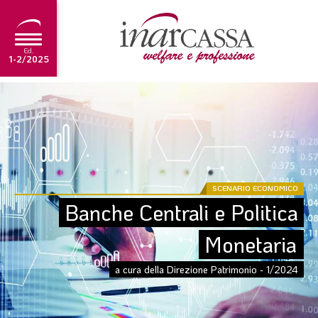
Ed.
1-2/2025
NEWS
EDITORIALE
TUTORIAL
SCADENZARIO
SCENARIO ECONOMICO
Banche Centrali e Politica 
ARCHIVIO
Monetaria
Ultima edizione
a cura della Direzione Patrimonio - 1/2024
1-2/2025