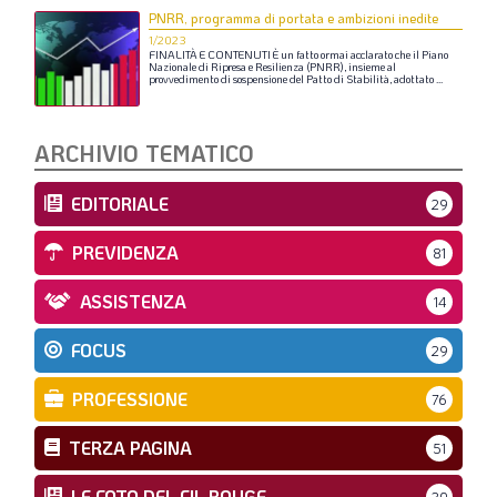
PNRR, programma di portata e ambizioni inedite
1/2023
FINALITÀ
E
CONTENUTI
È
un
fatto
ormai
acclarato
che
il
Piano
Nazionale
di
Ripresa
e
Resilienza
(PNRR),
insieme
al
provvedimento
di
sospensione
del
Patto
di
Stabilità,
adottato
...
ARCHIVIO TEMATICO
EDITORIALE
29
PREVIDENZA
81
ASSISTENZA
14
FOCUS
29
PROFESSIONE
76
TERZA PAGINA
51
LE FOTO DEL FIL ROUGE
30