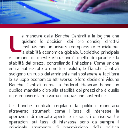
SOMMARIO
EDITORIALE
PREVIDENZA
L
FOCUS
e manovre delle Banche Centrali e le logiche che
guidano le decisioni dei loro consigli direttivi
PROFESSIONE
costituiscono un universo complesso e cruciale per
la stabilità economica globale. L’obiettivo principale
TERZA PAGINA
e comune di queste istituzioni è quello di garantire la
stabilità dei prezzi, controllando l’inflazione. Come uniche
LE FOTO DEL FIL ROUGE
entità autorizzate a emettere valuta, le Banche Centrali
IN QUESTO NUMERO
svolgono un ruolo determinante nel sostenere e facilitare
lo sviluppo economico attraverso le loro decisioni. Alcune
SCENARIO ECONOMICO
Banche Centrali come la Federal Reserve hanno un
duplice mandato oltre alla stabilità dei prezzi che è quello
SPAZIO APERTO
di promuovere la massima occupazione sostenibile.
GOVERNANCE
Le banche centrali regolano la politica monetaria
attraverso strumenti come i tassi di interesse, le
FONDAZIONE
operazioni di mercato aperto e i requisiti di riserva. Le
operazioni sui tassi di interesse sono da sempre il
ASSOCIAZIONI
principale strumento di trasmissione della politica