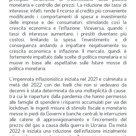
monetaria e controllo dei prezzi. La riduzione dei tassi di
LA VIGNETTA DI EVASIO
interesse, infatti, rende il ricorso al credito più conveniente
modificando i comportamenti di spesa e investimento
SPECIALE
delle imprese e dei consumatori, stimolando così la
crescita economica e l’inflazione. Viceversa, quando i
tassi di interesse aumentano, i prestiti diventano più
expand_more
CAMBIA NUMERO
costosi, limitando la spesa, l’investimento e di
conseguenza andando a impattare negativamente su
crescita economica e inflazione. Il mercato, quindi, è
fortemente impattato dalle scelte di politica monetaria e si
muove in base alle aspettative sulle future mosse di
politica monetaria.
L’impennata inflazionistica iniziata nel 2021 e culminata a
metà del 2022 con dei livelli che non si vedevano da
decenni è stata determinata da una molteplicità di cause,
tra cui le riaperture dalla pandemia che hanno permesso
alle famiglie di spendere i risparmi accumulati per via dei
lockdown, le ingenti misure di stimolo fiscale e monetario
messe in piedi da Governi e banche centrali, le interruzioni
alle catene di approvvigionamento e l’incremento del
prezzo del gas a causa della guerra in Ucraina. Da metà
2022 è iniziata una riduzione dell’inflazione inizialmente