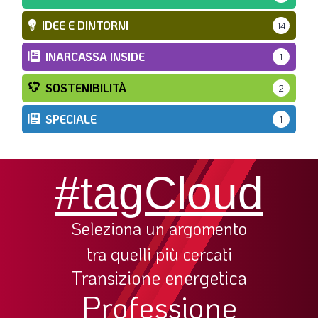
IDEE E DINTORNI
14
INARCASSA INSIDE
1
SOSTENIBILITÀ
2
SPECIALE
1
#tagCloud
Seleziona un argomento
tra quelli più cercati
Transizione energetica
Professione