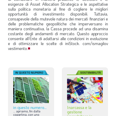
esigenze di Asset Allocation Strategica e le aspettative
sulla politica monetaria al fine di cogliere le migliori
opportunità di investimento disponibili. Tuttavia,
consapevole della mutevole natura dei mercati finanziari e
delle problematiche geopolitiche che imperversano in
maniera continuativa, la Cassa procede ad una disamina
costante degli andamenti di mercato. Questo approccio
consente all’Ente di adattarsi alle condizioni in evoluzione
e di ottimizzare le scelte di iniStock. com/ismagilov
vestimento.
■
IN QUESTO NUMERO
SOSTENIBILITÀ
in questo numero...
Inarcassa e la
…
apriamo,
fin
dalla
gestione
copertina,
con
uno