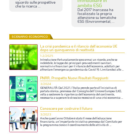
immobiliare in
sguardo
sulle
prospettive
ambito ESG
che
la
ricerca
...
Dal
2017
Inarcassa
ha
focalizzato
la
propria
attenzione
su
tematiche
ESG
(Environmental,
...
SCENARIO ECONOMICO
La crisi pandemica e il rilancio dell’economia UE
dopo un quinquennio di reattività
1-2/2025
Introduzione
Fortunatamente
sono
ormai
un
ricordo,
anche
se
indelebile,
le
tappe
dei
principali
provvedimenti
sanitari,
normativi
e
finanziari
per
il
rilancio
dell’economia,
adottati
per
affrontare
l’emergenza
pandemica
da
Covid
19.
Limitandoci
alle
...
PNRR, Prospetto Nuovi Risultati Raggiunti
3/2024
GENERALITÀ
Dal
2021,
l’Italia
prende
parte
all’iniziativa
di
portata
storica,
promossa
dal
Consiglio
dell’Unione
Europea
(UE),
volta
a
sostenere
la
ripartenza
dell’economia
del
continente,
necessaria
a
superare
lo
strascico
recessivo
di
una
crisi
economica
...
Conoscere per costruire il futuro
3/2023
Anche
quest’anno
Ottobre
è
stato
Il
mese
dell’educazione
finanziaria,
un’importante
iniziativa
promossa
dal
Comitato
per
la
programmazione
e
il
coordinamento
delle
attività
di
...