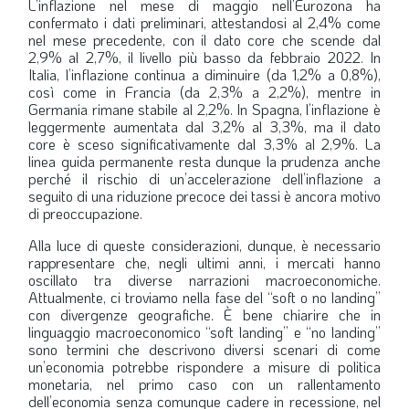
L’inflazione nel mese di maggio nell’Eurozona ha
confermato i dati preliminari, attestandosi al 2,4% come
nel mese precedente, con il dato core che scende dal
2,9% al 2,7%, il livello più basso da febbraio 2022. In
Italia, l’inflazione continua a diminuire (da 1,2% a 0,8%),
così come in Francia (da 2,3% a 2,2%), mentre in
Germania rimane stabile al 2,2%. In Spagna, l’inflazione è
leggermente aumentata dal 3,2% al 3,3%, ma il dato
core è sceso significativamente dal 3,3% al 2,9%. La
linea guida permanente resta dunque la prudenza anche
perché il rischio di un’accelerazione dell’inflazione a
seguito di una riduzione precoce dei tassi è ancora motivo
di preoccupazione.
Alla luce di queste considerazioni, dunque, è necessario
rappresentare che, negli ultimi anni, i mercati hanno
oscillato tra diverse narrazioni macroeconomiche.
Attualmente, ci troviamo nella fase del “soft o no landing”
con divergenze geografiche. È bene chiarire che in
linguaggio macroeconomico “soft landing” e “no landing”
sono termini che descrivono diversi scenari di come
un’economia potrebbe rispondere a misure di politica
monetaria, nel primo caso con un rallentamento
dell’economia senza comunque cadere in recessione, nel