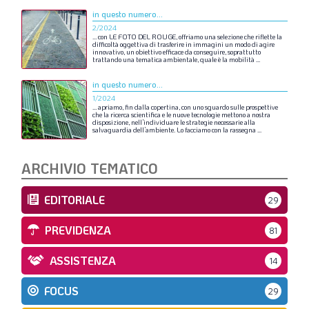
in questo numero...
2/2024
…
con
LE
FOTO
DEL
ROUGE,
offriamo
una
selezione
che
riflette
la
difficoltà
oggettiva
di
trasferire
in
immagini
un
modo
di
agire
innovativo,
un
obiettivo
efficace
da
conseguire,
soprattutto
trattando
una
tematica
ambientale,
quale
è
la
mobilità
...
in questo numero...
1/2024
…
apriamo,
fin
dalla
copertina,
con
uno
sguardo
sulle
prospettive
che
la
ricerca
scientifica
e
le
nuove
tecnologie
mettono
a
nostra
disposizione,
nell’individuare
le
strategie
necessarie
alla
salvaguardia
dell’ambiente.
Lo
facciamo
con
la
rassegna
...
ARCHIVIO TEMATICO
EDITORIALE
29
PREVIDENZA
81
ASSISTENZA
14
FOCUS
29