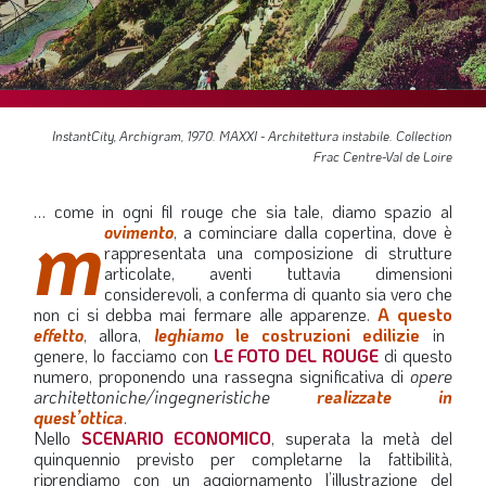
SOMMARIO
EDITORIALE
PREVIDENZA
FOCUS
InstantCity, Archigram, 1970. MAXXI - Architettura instabile. Collection
Frac Centre-Val de Loire
PROFESSIONE
TERZA PAGINA
… come in ogni fil rouge che sia tale, diamo spazio al
m
ovimento
, a cominciare dalla copertina, dove è
LE FOTO DEL FIL ROUGE
rappresentata una composizione di strutture
articolate, aventi tuttavia dimensioni
IN QUESTO NUMERO
considerevoli, a conferma di quanto sia vero che
non ci si debba mai fermare alle apparenze.
A questo
SCENARIO ECONOMICO
effetto
, allora,
leghiamo
le costruzioni edilizie
in
genere, lo facciamo con
LE FOTO DEL ROUGE
di questo
SPAZIO APERTO
numero, proponendo una rassegna significativa di
opere
GOVERNANCE
architettoniche/ingegneristiche
realizzate in
quest’ottica
.
FONDAZIONE
Nello
SCENARIO ECONOMICO
, superata la metà del
quinquennio previsto per completarne la fattibilità,
ASSOCIAZIONI
riprendiamo con un aggiornamento l’illustrazione del