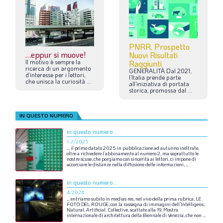
PNRR, Prospetto
…eppur si muove!
Nuovi Risultati
Il
motivo
è
sempre
la
Raggiunti
ricerca
di
un
argomento
GENERALITÀ
Dal
2021,
d’interesse
per
i
lettori,
l’Italia
prende
parte
che
unisca
la
curiosità
...
all’iniziativa
di
portata
storica,
promossa
dal
...
IN QUESTO NUMERO
in questo numero...
1-2/2025
…
il
primo
datato
2025
in
pubblicazione
ad
autunno
inoltrato,
oltre
a
richiedere
l’abbinamento
al
numero
2,
ma
soprattutto
le
nostre
scuse,
che
porgiamo
con
sincerità
ai
lettori,
ci
impone
di
accorciare
le
distanze
nella
diffusione
delle
informazioni,
...
in questo numero...
4/2024
…
entriamo
subito
in
medias
res,
nel
vivo
della
prima
rubrica,
LE
FOTO
DEL
ROUGE,
con
la
rassegna
di
immagini
dell’Intelligens,
Natural.
Artificial.
Collective,
scattate
alla
19.
Mostra
internazionale
di
architettura
della
Biennale
di
Venezia,
che
non
...