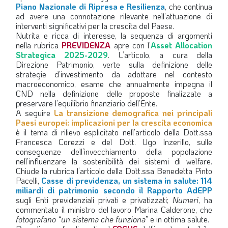
Piano Nazionale di Ripresa e Resilienza
, che continua
LA VIGNETTA DI EVASIO
ad avere una connotazione rilevante nell’attuazione di
interventi significativi per la crescita del Paese.
SPECIALE
Nutrita e ricca di interesse, la sequenza di argomenti
nella rubrica
PREVIDENZA
apre con l’
Asset Allocation
Strategica 2025-2029
. L’articolo, a cura della
expand_more
CAMBIA NUMERO
Direzione Patrimonio, verte sulla definizione delle
strategie d’investimento da adottare nel contesto
macroeconomico, esame che annualmente impegna il
CND nella definizione delle proposte finalizzate a
preservare l’equilibrio finanziario dell’Ente.
A seguire
La transizione demografica nei principali
Paesi europei: implicazioni per la crescita economica
è il tema di rilievo esplicitato nell’articolo della Dott.ssa
Francesca Corezzi e del Dott. Ugo Inzerillo, sulle
conseguenze dell’invecchiamento della popolazione
nell’influenzare la sostenibilità dei sistemi di welfare.
Chiude la rubrica l’articolo della Dott.ssa Benedetta Pinto
Pacelli,
Casse di previdenza, un sistema in salute: 114
miliardi di patrimonio secondo il Rapporto AdEPP
sugli Enti previdenziali privati e privatizzati;
Numeri
, ha
commentato il ministro del lavoro Marina Calderone, che
fotografano “un sistema che funziona”
e in ottima salute.