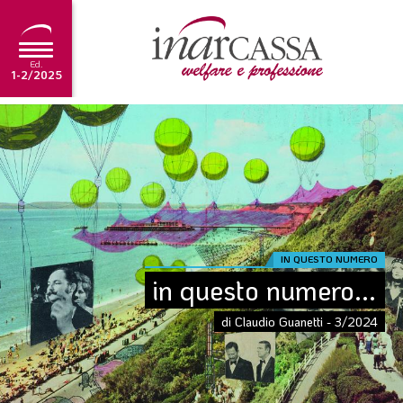
Ed.
1-2/2025
NEWS
EDITORIALE
TUTORIAL
SCADENZARIO
IN QUESTO NUMERO
ARCHIVIO
in questo numero...
di Claudio Guanetti - 3/2024
Ultima edizione
1-2/2025