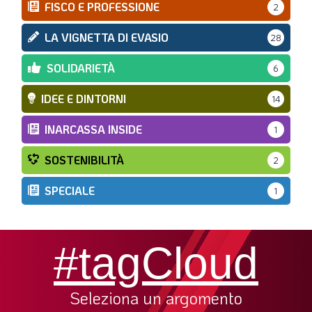
FISCO E PROFESSIONE
2
LA VIGNETTA DI EVASIO
28
SOLIDARIETÀ
6
IDEE E DINTORNI
14
INARCASSA INSIDE
1
SOSTENIBILITÀ
2
SPECIALE
1
#tagCloud
Seleziona un argomento