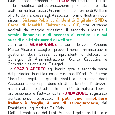
Due gli approfondimenti nel
FOCUS
dell’inserto estraibile:
- la modifica dell’autenticazione per l’accesso alla
piattaforma Inarcassa On Line - le nuove forme di Welfare
offerte da Inarcassa agli Associati. Il primo illustra i nuovi
sistemi:
Sistema Pubblico di Identità Digitale - SPID
e
Carta di Identità Elettronica - CIE
, che verranno
adottati dal maggio prossimo; il secondo evidenzia
i
servizi finanziari e di accesso al credito, i nuovi
sussidi e altri strumenti di welfare
.
La rubrica
GOVERNANCE
, a cura dell’Arch. Antonio
Marco Alcaro, raccoglie I provvedimenti amministrativi e
gestionali della Cassa, comprendenti le delibere di
Consiglio di Amministrazione, Giunta Esecutiva e
Comitato Nazionale dei Delegati.
Lo
SPAZIO APERTO
agli iscritti apre la seconda parte
del periodico, in cui la rubrica curata dall’Arch. M. P. Irene
Fiorentino ospita i quesiti rivolti a Inarcassa dagli
Associati, a cui rispondono gli Uffici. Identico l’indirizzo,
ma mirata soprattutto alle finalità di natura libero-
professionale è l’attività della
FONDAZIONE
, registrata
puntualmente nell’articolo
Il patrimonio immobiliare
italiano è fragile, è ora di salvaguardarlo
, del
Presidente, Ing. Andrea De Maio.
Dotto il contributo del Prof. Andrea Ugolini, architetto e