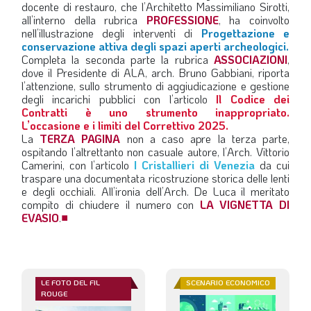
docente di restauro, che l’Architetto Massimiliano Sirotti,
all’interno della rubrica
PROFESSIONE
, ha coinvolto
nell’illustrazione degli interventi di
Progettazione e
conservazione attiva degli spazi aperti archeologici.
Completa la seconda parte la rubrica
ASSOCIAZIONI
,
dove il Presidente di ALA, arch. Bruno Gabbiani, riporta
l’attenzione, sullo strumento di aggiudicazione e gestione
degli incarichi pubblici con l’articolo
Il Codice dei
Contratti è uno strumento inappropriato.
L’occasione e i limiti del Correttivo 2025.
La
TERZA PAGINA
non a caso apre la terza parte,
ospitando l’altrettanto non casuale autore, l’Arch. Vittorio
Camerini, con l’articolo
I Cristallieri di Venezia
da cui
traspare una documentata ricostruzione storica delle lenti
e degli occhiali. All’ironia dell’Arch. De Luca il meritato
compito di chiudere il numero con
LA VIGNETTA DI
EVASIO
.
■
LE FOTO DEL FIL
SCENARIO ECONOMICO
ROUGE