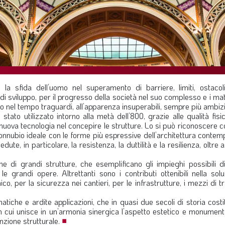
 sfida dell’uomo nel superamento di barriere, limiti, ostacol
di sviluppo, per il progresso della società nel suo complesso e i mat
o nel tempo traguardi, all’apparenza insuperabili, sempre più ambizi
stato utilizzato intorno alla metà dell’800, grazie alle qualità fisi
uova tecnologia nel concepire le strutture. Lo si può riconoscere 
connubio ideale con le forme più espressive dell’architettura conte
ute, in particolare, la resistenza, la duttilità e la resilienza, oltre 
he di grandi strutture, che esemplificano gli impieghi possibili d
e grandi opere. Altrettanti sono i contributi ottenibili nella sol
co, per la sicurezza nei cantieri, per le infrastrutture, i mezzi di t
iche e ardite applicazioni, che in quasi due secoli di storia cost
on cui unisce in un’armonia sinergica l’aspetto estetico e monument
unzione strutturale.
■