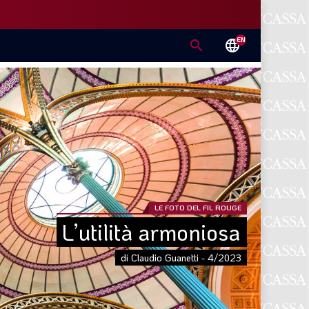
EN
search
language
LE FOTO DEL FIL ROUGE
L’utilità armoniosa
di Claudio Guanetti - 4/2023
E