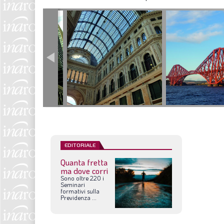
EDITORIALE
Quanta fretta
ma dove corri
Sono
oltre
220
i
Seminari
formativi
sulla
Previdenza
...