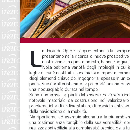
L
e Grandi Opere rappresentano da sempre la
presentano nella ricerca di nuove prospettive 
costruzione, in questo ambito, hanno raggiunt
Nella estrema varietà degli impieghi in cui è 
leghe di cui è costituito, l’
acciaio
si è imposto come n
degli elementi chiave dell’ingegneria, spesso in un 
per le sue caratteristiche e le proprietà uniche possed
una ineguagliabile durata nel tempo.
Sono numerose le parti del
mondo costruito
ricc
notevole materiale da costruzione nel valorizzare l
problematiche di ordine statico, di presidio antisismi
della navigazione e la mobilità.
Ne riportiamo ad esempio alcune tra le più emblemat
una testimonianza tangibile della sua versatilità, c
realizzazioni edilizie alla complessità tecnica della f