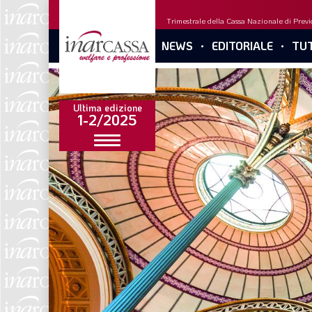
Trimestrale della Cassa Nazionale di Previd
NEWS
EDITORIALE
TUT
Ultima edizione
1-2/2025