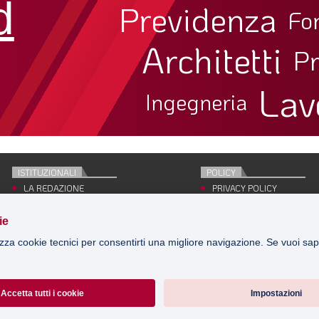
d
Previdenza
Fo
Architetti
Pr
Lav
Ingegneria
ISTITUZIONALI
POLICY
LA REDAZIONE
PRIVACY POLICY
EDITRICE
COOKIE POLICY
CONCESSIONARIO
SITE MAP
ie
PUBBLICITÀ
ACCEDI
izza cookie tecnici per consentirti una migliore navigazione. Se vuoi sap
Accetta tutti i cookie
Impostazioni
EDITRICE: Inarcassa - Registrazione T