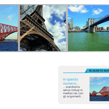
IN QUESTO NU
in questo
numero...
…
scendiamo
senza
indugi
in
medias
res,
con
gli
argomenti
...