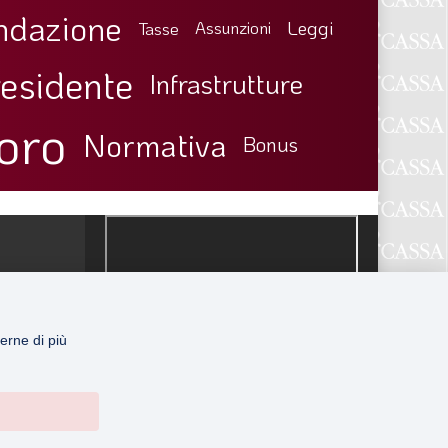
ndazione
Leggi
Tasse
Assunzioni
esidente
Infrastrutture
oro
Normativa
Bonus
erne di più
ribunale di Roma n. 15088 del 10 maggio 1973