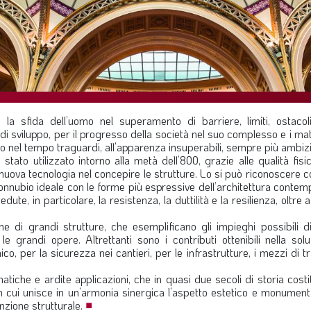
 sfida dell’uomo nel superamento di barriere, limiti, ostacol
di sviluppo, per il progresso della società nel suo complesso e i mat
o nel tempo traguardi, all’apparenza insuperabili, sempre più ambizi
stato utilizzato intorno alla metà dell’800, grazie alle qualità fisi
uova tecnologia nel concepire le strutture. Lo si può riconoscere 
connubio ideale con le forme più espressive dell’architettura conte
ute, in particolare, la resistenza, la duttilità e la resilienza, oltre 
he di grandi strutture, che esemplificano gli impieghi possibili d
e grandi opere. Altrettanti sono i contributi ottenibili nella sol
co, per la sicurezza nei cantieri, per le infrastrutture, i mezzi di t
iche e ardite applicazioni, che in quasi due secoli di storia cost
on cui unisce in un’armonia sinergica l’aspetto estetico e monument
unzione strutturale.
■