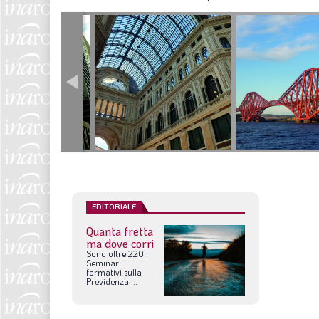
EDITORIALE
Quanta fretta
ma dove corri
Sono
oltre
220
i
Seminari
formativi
sulla
Previdenza
...