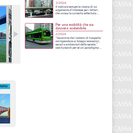
S
3/2024
Il
motivo
è
sempre
la
ricerca
di
un
argomento
d’interesse
per
i
lettori,
che
unisca
la
curiosità
sollecitata
...
Per una mobilità che sia
davvero sostenibile
2/2024
“Garantire
che
i
sistemi
di
trasporto
corrispondano
ai
bisogni
economici,
sociali
e
ambientali
della
società,”
costituisce
di
per
sé
un
paradigma
...
MERO