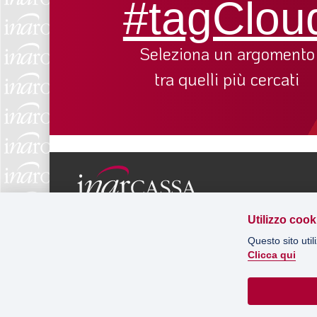
#tagClou
Seleziona un argomento
tra quelli più cercati
Via Salaria 229, 00199 Roma
Utilizzo cook
C.F. 80122170584
Questo sito util
T. 02.91979700
Clicca qui
© INARCASSA 2022