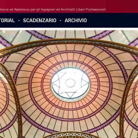
enza ed Assistenza per gli Ingegneri ed Architetti Liberi Professionisti
ORIAL
SCADENZARIO
ARCHIVIO