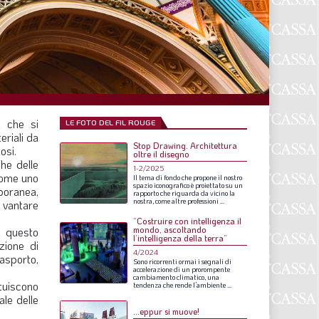
F
P
T
L
i che si
LE FOTO DEL FIL ROUGE
eriali da
Stop Drawing. Architettura
I
osi.
oltre il disegno
che delle
1-2/2025
S
come uno
Il
tema
di
fondo
che
propone
il
nostro
spazio
iconografico
è
proiettato
su
un
mporanea,
rapporto
che
riguarda
da
vicino
la
S
nostra,
come
altre
professioni
...
a vantare
“Costruire con intelligenza il
mondo, ascoltando
i questo
l’intelligenza della terra”
uzione di
F
4/2024
rasporto,
Sono
ricorrenti
ormai
i
segnali
di
accelerazione
di
un
prorompente
A
cambiamento
climatico,
una
ituiscono
tendenza
che
rende
l’ambiente
...
ale delle
L
…eppur si muove!