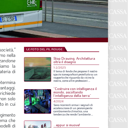
F
P
T
L
ocietà,”
LE FOTO DEL FIL ROUGE
mo nella
Stop Drawing. Architettura
I
zandone
oltre il disegno
iamo la
1-2/2025
S
ateria di
Il
tema
di
fondo
che
propone
il
nostro
spazio
iconografico
è
proiettato
su
un
rapporto
che
riguarda
da
vicino
la
S
nostra,
come
altre
professioni
...
determina
vantaggi,
“Costruire con intelligenza il
mondo, ascoltando
richiede
l’intelligenza della terra”
non solo
F
4/2024
to in cui
Sono
ricorrenti
ormai
i
segnali
di
accelerazione
di
un
prorompente
A
cambiamento
climatico,
una
ungimento
tendenza
che
rende
l’ambiente
...
tema che
L
odelli di
…eppur si muove!