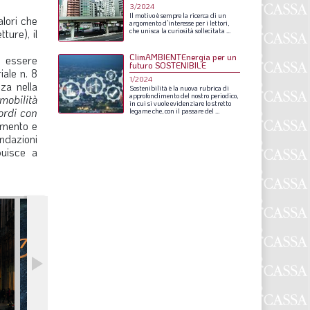
S
3/2024
Il
motivo
è
sempre
la
ricerca
di
un
alori che
argomento
d’interesse
per
i
lettori,
ture), il
che
unisca
la
curiosità
sollecitata
...
ClimAMBIENTEnergia per un
a essere
futuro SOSTENIBILE
iale n. 8
1/2024
za nella
Sostenibilità
è
la
nuova
rubrica
di
approfondimento
del
nostro
periodico,
mobilità
in
cui
si
vuole
evidenziare
lo
stretto
ordi con
legame
che,
con
il
passare
del
...
amento e
ndazioni
buisce a