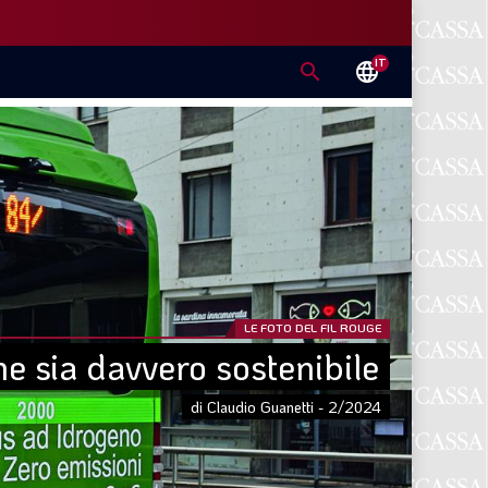
IT
search
language
LE FOTO DEL FIL ROUGE
he sia davvero sostenibile
di Claudio Guanetti - 2/2024
E