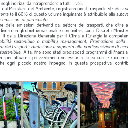
i indirizzi da intraprendere a tutti i livelli.
si dal Ministero dell’Ambiente, registrano per il trasporto stradale v
serra
(e il 60% di questo volume inquinante è attribuibile alle autovet
 emissioni di particolato
.
e delle emissioni derivanti dal settore dei trasporti, che oltre 
linea con gli obiettivi nazionali e comunitari, con il Decreto Minister
e II della Direzione Generale per il Clima e l’Energia la competen
 mobilità sostenibile e mobility management; Promozione della 
re dei trasporti; Redazione e supporto alla predisposizione di acc
sostenibile.
A tal fine sono stati predisposti programmi di finanzi
der, per attuare i provvedimenti necessari in linea con le raccoma
e ogni piccolo nostro impegno, in questa prospettiva, contri