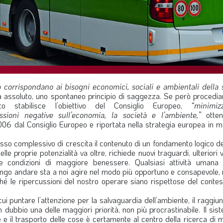
o corrispondano ai bisogni economici, sociali e ambientali della s
a assoluto, uno spontaneo principio di saggezza. Se però procedia
to stabilisce l’obiettivo del Consiglio Europeo,
“minimiz
ioni negative sull’economia, la società e l’ambiente,”
otten
006 dal Consiglio Europeo e riportata nella strategia europea in m
cesso complessivo di crescita il contenuto di un fondamento logico 
lle proprie potenzialità va oltre, richiede nuovi traguardi, ulteriori 
 condizioni di maggiore benessere. Qualsiasi attività umana 
ungo andare sta a noi agire nel modo più opportuno e consapevole, 
hé le ripercussioni del nostro operare siano rispettose del contes
 cui puntare l’attenzione per la salvaguardia dell’ambiente, il raggi
dubbio una delle maggiori priorità, non più procrastinabile. Il sis
e il trasporto delle cose è certamente al centro della ricerca di m