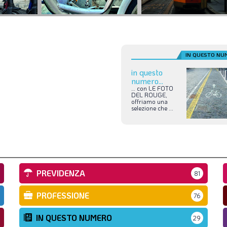
IN QUESTO NU
in questo
numero...
…
con
LE
FOTO
DEL
ROUGE,
offriamo
una
selezione
che
...
PREVIDENZA
81
PROFESSIONE
76
IN QUESTO NUMERO
29