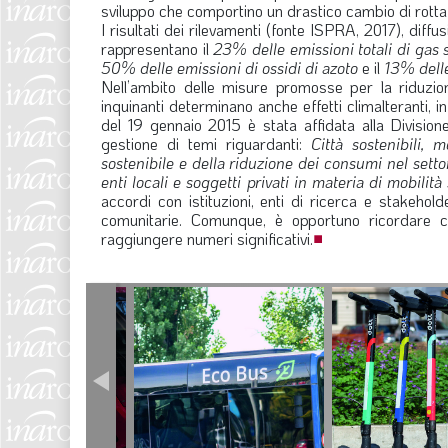
sviluppo che comportino un drastico cambio di rotta negl
I risultati dei rilevamenti (fonte ISPRA, 2017), diffu
rappresentano il
23% delle emissioni totali di gas 
50% delle emissioni di ossidi di azoto
e il
13% delle
Nell’ambito delle misure promosse per la riduzion
inquinanti determinano anche effetti climalteranti, in 
del 19 gennaio 2015 è stata affidata alla Division
gestione di temi riguardanti:
Città sostenibili,
sostenibile e della riduzione dei consumi nel setto
enti locali e soggetti privati in materia di mobilità 
accordi con istituzioni, enti di ricerca e stakehol
comunitarie. Comunque, è opportuno ricordare ch
raggiungere numeri significativi.
■