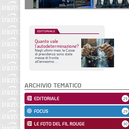
EDITORIALE
Quanto vale
l’autodeterminazione?
Negli
ultimi
mesi,
le
Casse
di
previdenza
sono
state
messe
di
fronte
all’ennesimo
...
ARCHIVIO TEMATICO
EDITORIALE
29
FOCUS
29
LE FOTO DEL FIL ROUGE
30