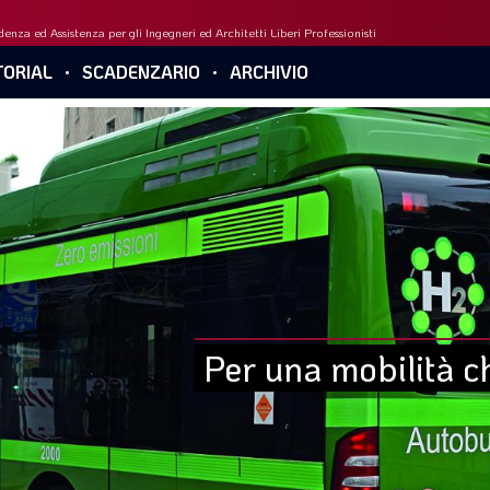
enza ed Assistenza per gli Ingegneri ed Architetti Liberi Professionisti
ORIAL
SCADENZARIO
ARCHIVIO
Per una mobilità c