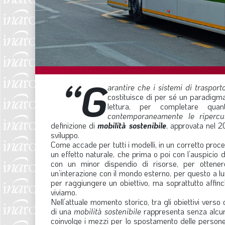
“G
arantire che i sistemi di trasport
costituisce di per sé un paradigm
lettura, per completare quan
contemporaneamente le ripercuss
definizione di
mobilità sostenibile
, approvata nel 2
sviluppo.
Come accade per tutti i modelli, in un corretto pro
un effetto naturale, che prima o poi con l’auspicio de
con un minor dispendio di risorse, per ottenere
un’interazione con il mondo esterno, per questo a l
per raggiungere un obiettivo, ma soprattutto affinc
viviamo.
Nell’attuale momento storico, tra gli obiettivi verso
di una
mobilità sostenibile
rappresenta senza alcun 
coinvolge i mezzi per lo spostamento delle persone 