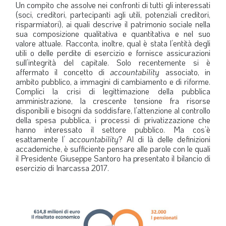
Un compito che assolve nei confronti di tutti gli interessati
LA VIGNETTA DI EVASIO
(soci, creditori, partecipanti agli utili, potenziali creditori,
risparmiatori), ai quali descrive il patrimonio sociale nella
SPECIALE
sua composizione qualitativa e quantitativa e nel suo
valore attuale. Racconta, inoltre, qual è stata l’entità degli
utili o delle perdite di esercizio e fornisce assicurazioni
expand_more
CAMBIA NUMERO
sull’integrità del capitale. Solo recentemente si è
affermato il concetto di
accountability
associato, in
ambito pubblico, a immagini di cambiamento e di riforme.
Complici la crisi di legittimazione della pubblica
amministrazione, la crescente tensione fra risorse
disponibili e bisogni da soddisfare, l’attenzione al controllo
della spesa pubblica, i processi di privatizzazione che
hanno interessato il settore pubblico. Ma cos’è
esattamente l’
accountability
? Al di là delle definizioni
accademiche, è sufficiente pensare alle parole con le quali
il Presidente Giuseppe Santoro ha presentato il bilancio di
esercizio di Inarcassa 2017.