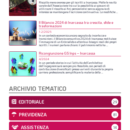
Riscatto
meno
oneroso
per
gli
iscritti
a
Inarcassa.
Molte
le
novità
varate
dall’Associazione
tra
cui
la
possibilità
ai
giovani
di
utilizzare
il
riscatto
ai
fini
pensionistici
senza
aggravio
di
interessi
se
mantengono
l’iscrizione
continuativa.
Le
modifiche
...
Il Bilancio 2024 di Inarcassa tra crescita, sfide e
trasformazioni
1-2/2025
In
un
contesto
economico
ancora
segnato
da
incertezze
e
transizioni,
il
Bilancio
consuntivo
2024
di
Inarcassa
restituisce
l’immagine
di
un
Ente
solido
e
attento
ai
bisogni
reali
dei
propri
iscritti.
I
numeri
parlano
chiaro:
il
patrimonio
netto
ha
...
Ricongiunzione GS Inps – Inarcassa
4/2024
In
un
periodo
storico
in
cui
l’attività
dell’architetto
e
dell’ingegnere
sarà
sempre
più
flessibile,
con
periodi
di
contribuzione
diversificati
presso
vari
enti
durante
la
propria
carriera
professionale,
semplificare
la
materia
della
...
ARCHIVIO TEMATICO
EDITORIALE
29
PREVIDENZA
81
ASSISTENZA
14