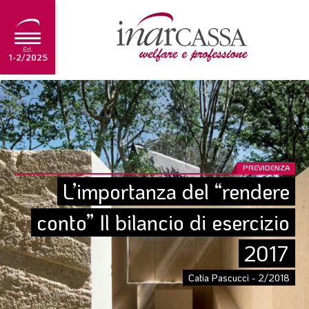
Ed.
1-2/2025
NEWS
EDITORIALE
TUTORIAL
PREVIDENZA
SCADENZARIO
L’importanza del “rendere 
ARCHIVIO
conto” Il bilancio di esercizio 
2017
Ultima edizione
1-2/2025
Catia Pascucci - 2/2018