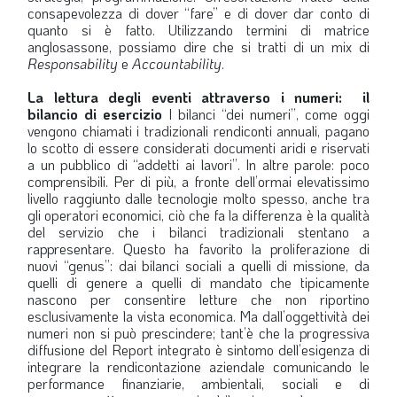
consapevolezza di dover “fare” e di dover dar conto di
quanto si è fatto. Utilizzando termini di matrice
anglosassone, possiamo dire che si tratti di un mix di
Responsability
e
Accountability
.
La lettura degli eventi attraverso i numeri:
il
bilancio di esercizio
I bilanci “dei numeri”, come oggi
vengono chiamati i tradizionali rendiconti annuali, pagano
lo scotto di essere considerati documenti aridi e riservati
a un pubblico di “addetti ai lavori”. In altre parole: poco
comprensibili. Per di più, a fronte dell’ormai elevatissimo
livello raggiunto dalle tecnologie molto spesso, anche tra
gli operatori economici, ciò che fa la differenza è la qualità
del servizio che i bilanci tradizionali stentano a
rappresentare. Questo ha favorito la proliferazione di
nuovi “genus”: dai bilanci sociali a quelli di missione, da
quelli di genere a quelli di mandato che tipicamente
nascono per consentire letture che non riportino
esclusivamente la vista economica. Ma dall’oggettività dei
numeri non si può prescindere; tant’è che la progressiva
diffusione del Report integrato è sintomo dell’esigenza di
integrare la rendicontazione aziendale comunicando le
performance finanziarie, ambientali, sociali e di