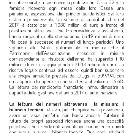
iniziative mirate a sostenere la professione. Circa 32 mila
famiglie ricevono ogni mese dalla loro Cassa una
pensione, espressione dei principi solidaristici del loro
sistema previdenziale. Un volume di contributi che, nel
2017, è stato pari a 1.080 milioni di euro a fronte di
prestazioni istituzionali che, tra previdenza e assistenza,
hanno raggiunto, nello stesso anno, i 649 milioni di euro.
Ma cosa è successo ai numeri di lungo periodo? Uno
sguardo allo Stato patrimoniale ci mostra che il
Patrimonio dell’Associazione, cresciuto in misura
corrispondente al risultato dell’anno, ha superato i 10
miliardi di euro, raggiungendo i 10.113 milioni di euro. La
riserva legale continua ad essere quindi ben superiore
alle cinque annualità previste dal D.Lgs. n. 509/94, con
un rapporto di copertura che si attesta al valore di 16,68.
La lettura del rendiconto finanziario, infine, dimostra la
capacità della gestione dell’anno 2017 di autofinanziarsi.
La lettura dei numeri attraverso
la mission: il
bilancio tecnico
Tuttavia, per chi opera nella previdenza,
avere un visus perfetto non basta ancora. Tutelare il
futuro dei propri associati richiede anche una capacità
predittiva che i rendiconti annuali non hanno; ecco quindi
che arriva in aiuto il bilancio tecnico. Due degli attributi