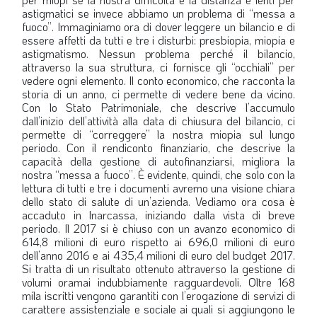
astigmatici se invece abbiamo un problema di “messa a
fuoco”. Immaginiamo ora di dover leggere un bilancio e di
essere affetti da tutti e tre i disturbi: presbiopia, miopia e
astigmatismo. Nessun problema perché il bilancio,
attraverso la sua struttura, ci fornisce gli “occhiali” per
vedere ogni elemento. Il conto economico, che racconta la
storia di un anno, ci permette di vedere bene da vicino.
Con lo Stato Patrimoniale, che descrive l’accumulo
dall’inizio dell’attività alla data di chiusura del bilancio, ci
permette di “correggere” la nostra miopia sul lungo
periodo. Con il rendiconto finanziario, che descrive la
capacità della gestione di autofinanziarsi, migliora la
nostra “messa a fuoco”. È evidente, quindi, che solo con la
lettura di tutti e tre i documenti avremo una visione chiara
dello stato di salute di un’azienda. Vediamo ora cosa è
accaduto in Inarcassa, iniziando dalla vista di breve
periodo. Il 2017 si è chiuso con un avanzo economico di
614,8 milioni di euro rispetto ai 696,0 milioni di euro
dell’anno 2016 e ai 435,4 milioni di euro del budget 2017.
Si tratta di un risultato ottenuto attraverso la gestione di
volumi oramai indubbiamente ragguardevoli. Oltre 168
mila iscritti vengono garantiti con l’erogazione di servizi di
carattere assistenziale e sociale ai quali si aggiungono le