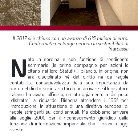
SOMMARIO
EDITORIALE
PREVIDENZA
FOCUS
Il 2017 si è chiuso con un avanzo di 615 milioni di euro.
Confermata nel lungo periodo la sostenibilità di
PROFESSIONE
Inarcassa
N
TERZA PAGINA
ato in sordina e con funzione di rendiconto
sommario (le prime compagnie per azioni lo
LE FOTO DEL FIL ROUGE
citano nei loro Statuti) il bilancio, in origine, non
era disciplinato né dal diritto né da regole
IN QUESTO NUMERO
contabili.La consapevolezza della sua importanza da
parte del diritto societario tarda ad arrivare e il legislatore
SCENARIO ECONOMICO
italiano ha avuto, all’inizio, un atteggiamento a dir poco
“distratto” a riguardo. Bisogna attendere il 1991 per
SPAZIO APERTO
l’introduzione, in attuazione di una direttiva europea, di
regole stringenti sui conti annuali. Ma dobbiamo arrivare
GOVERNANCE
alle soglie 2000 per il riconoscimento giuridico della
funzione di informazione imparziale che il bilancio oggi
FONDAZIONE
riveste.
ASSOCIAZIONI