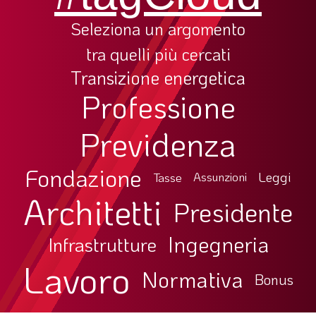
Seleziona un argomento
tra quelli più cercati
Transizione energetica
Professione
Previdenza
Fondazione
Leggi
Tasse
Assunzioni
Architetti
Presidente
Ingegneria
Infrastrutture
Lavoro
Normativa
Bonus