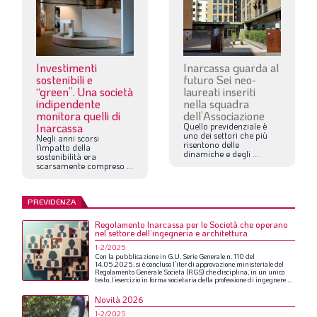
Investimenti
Inarcassa guarda al
sostenibili e
futuro Sei neo-
“green”. Una società
laureati inseriti
indipendente
nella squadra
monitora quelli di
dell’Associazione
Inarcassa
Quello
previdenziale
è
uno
dei
settori
che
più
Negli
anni
scorsi
risentono
delle
l’impatto
della
dinamiche
e
degli
...
sostenibilità
era
scarsamente
compreso
...
PREVIDENZA
Regolamento Inarcassa per le Società che operano
nel settore dell’ingegneria e architettura
1-2/2025
Con
la
pubblicazione
in
G.U.
Serie
Generale
n.
110
del
14.05.2025,
si
è
concluso
l’iter
di
approvazione
ministeriale
del
Regolamento
Generale
Società
(RGS)
che
disciplina,
in
un
unico
testo,
l’esercizio
in
forma
societaria
della
professione
di
ingegnere
...
Novità 2026
1-2/2025