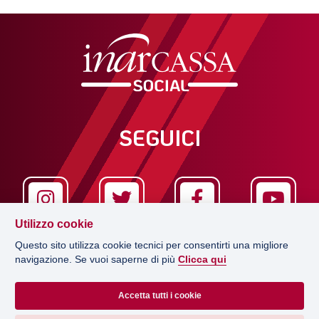
SEGUICI
Utilizzo cookie
Questo sito utilizza cookie tecnici per consentirti una migliore
navigazione. Se vuoi saperne di più
Clicca qui
LA REDAZIONE
Accetta tutti i cookie
EDITRICE
CONCESSIONARIO PUBBLICITÀ
Via Salaria 229, 00199 Roma
PRIVACY POLICY