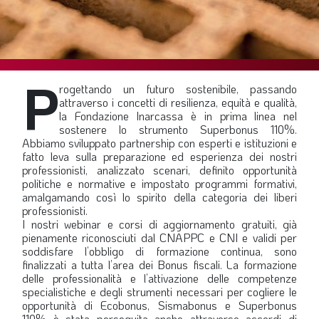
SOMMARIO
EDITORIALE
PREVIDENZA
P
FOCUS
rogettando un futuro sostenibile, passando
attraverso i concetti di resilienza, equità e qualità,
PROFESSIONE
la Fondazione Inarcassa è in prima linea nel
sostenere lo strumento Superbonus 110%.
TERZA PAGINA
Abbiamo sviluppato partnership con esperti e istituzioni e
fatto leva sulla preparazione ed esperienza dei nostri
LE FOTO DEL FIL ROUGE
professionisti, analizzato scenari, definito opportunità
IN QUESTO NUMERO
politiche e normative e impostato programmi formativi,
amalgamando così lo spirito della categoria dei liberi
SCENARIO ECONOMICO
professionisti.
I nostri webinar e corsi di aggiornamento gratuiti, già
SPAZIO APERTO
pienamente riconosciuti dal CNAPPC e CNI e validi per
soddisfare l’obbligo di formazione continua, sono
GOVERNANCE
finalizzati a tutta l’area dei Bonus fiscali. La formazione
delle professionalità e l’attivazione delle competenze
FONDAZIONE
specialistiche e degli strumenti necessari per cogliere le
opportunità di Ecobonus, Sismabonus e Superbonus
ASSOCIAZIONI
110% è stata perseguita anche attraverso accordi di