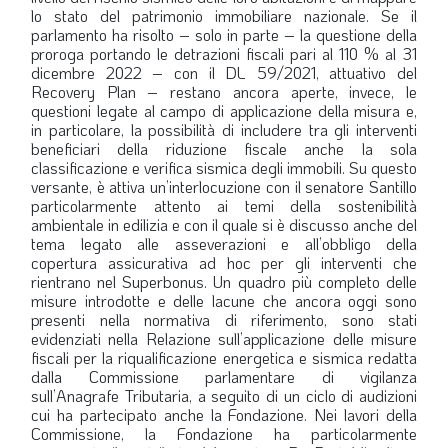
lo stato del patrimonio immobiliare nazionale. Se il
parlamento ha risolto – solo in parte – la questione della
proroga portando le detrazioni fiscali pari al 110 % al 31
dicembre 2022 – con il DL 59/2021, attuativo del
Recovery Plan – restano ancora aperte, invece, le
questioni legate al campo di applicazione della misura e,
in particolare, la possibilità di includere tra gli interventi
beneficiari della riduzione fiscale anche la sola
classificazione e verifica sismica degli immobili. Su questo
versante, è attiva un’interlocuzione con il senatore Santillo
particolarmente attento ai temi della sostenibilità
ambientale in edilizia e con il quale si è discusso anche del
tema legato alle asseverazioni e all’obbligo della
copertura assicurativa ad hoc per gli interventi che
rientrano nel Superbonus. Un quadro più completo delle
misure introdotte e delle lacune che ancora oggi sono
presenti nella normativa di riferimento, sono stati
evidenziati nella Relazione sull’applicazione delle misure
fiscali per la riqualificazione energetica e sismica redatta
dalla Commissione parlamentare di vigilanza
sull’Anagrafe Tributaria, a seguito di un ciclo di audizioni
cui ha partecipato anche la Fondazione. Nei lavori della
Commissione, la Fondazione ha particolarmente