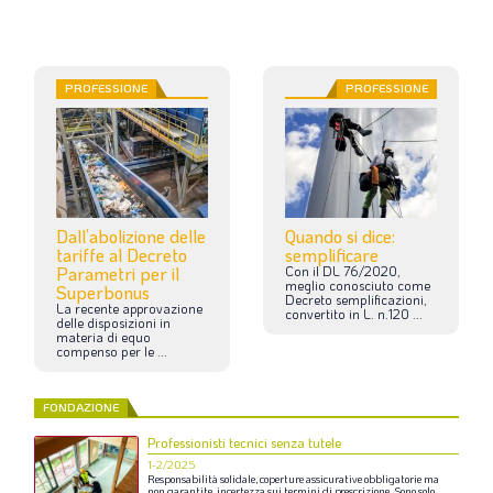
PROFESSIONE
PROFESSIONE
Dall’abolizione delle
Quando si dice:
tariffe al Decreto
semplificare
Parametri per il
Con
il
DL
76/2020,
meglio
conosciuto
come
Superbonus
Decreto
semplificazioni,
La
recente
approvazione
convertito
in
L.
n.120
...
delle
disposizioni
in
materia
di
equo
compenso
per
le
...
FONDAZIONE
Professionisti tecnici senza tutele
1-2/2025
Responsabilità
solidale,
coperture
assicurative
obbligatorie
ma
non
garantite,
incertezza
sui
termini
di
prescrizione.
Sono
solo