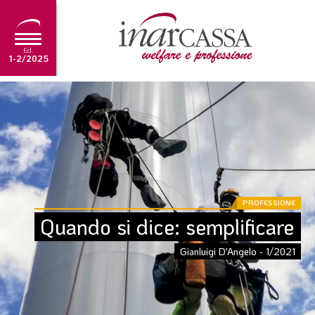
Ed.
1-2/2025
NEWS
EDITORIALE
TUTORIAL
SCADENZARIO
PROFESSIONE
ARCHIVIO
Quando si dice: semplificare
Gianluigi D'Angelo - 1/2021
Ultima edizione
1-2/2025