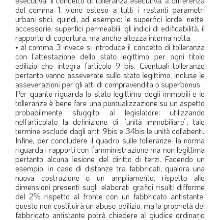
esecutiva. Il concetto di tolleranza esecutiva, a differenza
del comma 1, viene esteso a tutti i restanti parametri
urbani stici, quindi, ad esempio: le superfici lorde, nette,
accessorie, superfici permeabili, gli indici di edificabilità, il
rapporto di copertura, ma anche altezza interna netta.
• al comma 3 invece si introduce il concetto di tolleranza
con l’attestazione dello stato legittimo per ogni titolo
edilizio che integra l’articolo 9 bis. Eventuali tolleranze
pertanto vanno asseverate sullo stato legittimo, incluse le
asseverazioni per gli atti di compravendita o superbonus.
Per quanto riguarda lo stato legittimo degli immobili e le
tolleranze è bene fare una puntualizzazione su un aspetto
probabilmente sfuggito al legislatore: utilizzando
nell’articolato la definizione di “unità immobiliare”, tale
termine esclude dagli artt. 9bis e 34bis le unità collabenti.
Infine, per concludere il quadro sulle tolleranze, la norma
riguarda i rapporti con l’amministrazione ma non legittima
pertanto alcuna lesione del diritto di terzi. Facendo un
esempio, in caso di distanze tra fabbricati, qualora una
nuova costruzione o un ampliamento, rispetto alle
dimensioni presenti sugli elaborati grafici risulti difforme
del 2% rispetto al fronte con un fabbricato antistante,
questo non costituirà un abuso edilizio, ma la proprietà del
fabbricato antistante potrà chiedere al giudice ordinario