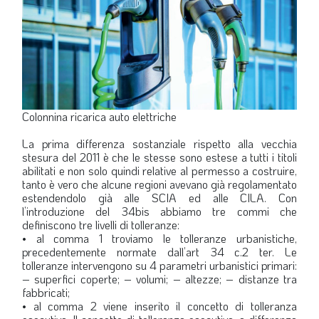
Colonnina ricarica auto elettriche
La prima differenza sostanziale rispetto alla vecchia
stesura del 2011 è che le stesse sono estese a tutti i titoli
abilitati e non solo quindi relative al permesso a costruire,
tanto è vero che alcune regioni avevano già regolamentato
estendendolo già alle SCIA ed alle CILA. Con
l’introduzione del 34bis abbiamo tre commi che
definiscono tre livelli di tolleranze:
• al comma 1 troviamo le tolleranze urbanistiche,
precedentemente normate dall’art 34 c.2 ter. Le
tolleranze intervengono su 4 parametri urbanistici primari:
– superfici coperte; – volumi; – altezze; – distanze tra
fabbricati;
• al comma 2 viene inserito il concetto di tolleranza