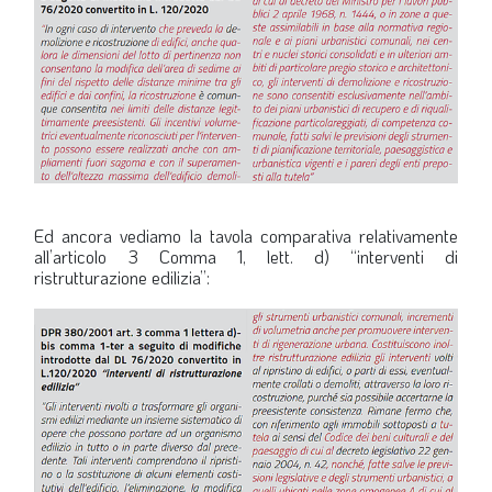
LA VIGNETTA DI EVASIO
SPECIALE
expand_more
CAMBIA NUMERO
Ed ancora vediamo la tavola comparativa relativamente
all’articolo 3 Comma 1, lett. d) “interventi di
ristrutturazione edilizia”: