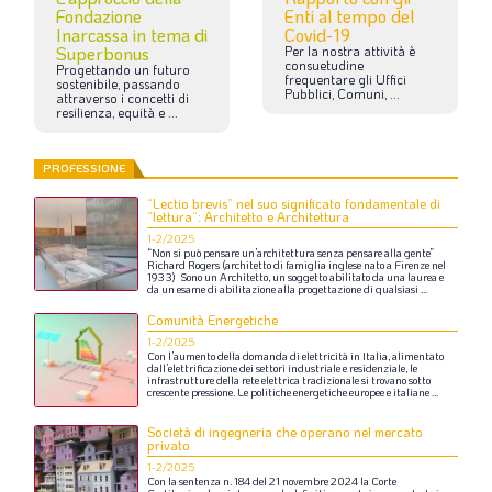
Fondazione
Enti al tempo del
Inarcassa in tema di
Covid-19
Superbonus
Per
la
nostra
attività
è
consuetudine
Progettando
un
futuro
frequentare
gli
Uffici
sostenibile,
passando
Pubblici,
Comuni,
...
attraverso
i
concetti
di
resilienza,
equità
e
...
PROFESSIONE
“Lectio brevis” nel suo significato fondamentale di
“lettura”: Architetto e Architettura
1-2/2025
“Non
si
può
pensare
un’architettura
senza
pensare
alla
gente”
Richard
Rogers
(architetto
di
famiglia
inglese
nato
a
Firenze
nel
1933)
Sono
un
Architetto,
un
soggetto
abilitato
da
una
laurea
e
da
un
esame
di
abilitazione
alla
progettazione
di
qualsiasi
...
Comunità Energetiche
1-2/2025
Con
l’aumento
della
domanda
di
elettricità
in
Italia,
alimentato
dall’elettrificazione
dei
settori
industriale
e
residenziale,
le
infrastrutture
della
rete
elettrica
tradizionale
si
trovano
sotto
crescente
pressione.
Le
politiche
energetiche
europee
e
italiane
...
Società di ingegneria che operano nel mercato
privato
1-2/2025
Con
la
sentenza
n.
184
del
21
novembre
2024
la
Corte