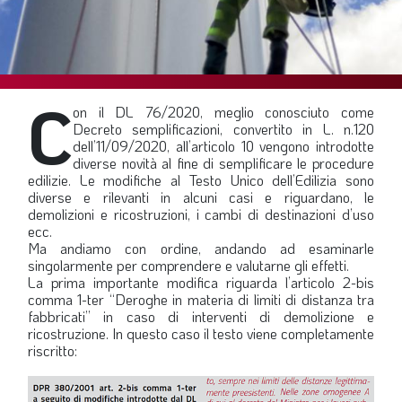
SOMMARIO
EDITORIALE
PREVIDENZA
C
FOCUS
on il DL 76/2020, meglio conosciuto come
Decreto semplificazioni, convertito in L. n.120
PROFESSIONE
dell’11/09/2020, all’articolo 10 vengono introdotte
diverse novità al fine di semplificare le procedure
TERZA PAGINA
edilizie. Le modifiche al Testo Unico dell’Edilizia sono
diverse e rilevanti in alcuni casi e riguardano, le
LE FOTO DEL FIL ROUGE
demolizioni e ricostruzioni, i cambi di destinazioni d’uso
IN QUESTO NUMERO
ecc.
Ma andiamo con ordine, andando ad esaminarle
SCENARIO ECONOMICO
singolarmente per comprendere e valutarne gli effetti.
La prima importante modifica riguarda l’articolo 2-bis
SPAZIO APERTO
comma 1-ter “Deroghe in materia di limiti di distanza tra
fabbricati” in caso di interventi di demolizione e
GOVERNANCE
ricostruzione. In questo caso il testo viene completamente
riscritto:
FONDAZIONE
ASSOCIAZIONI