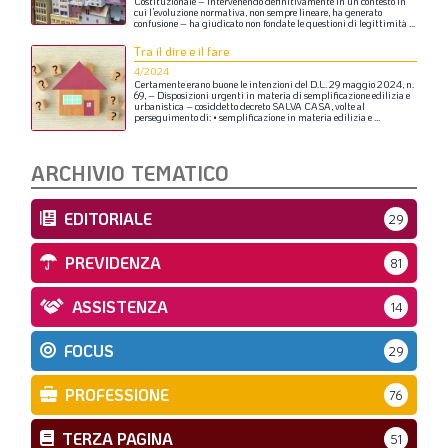
Costituzionale
–
intervenendo
definitivamente
in
un
contesto
in
cui
l’evoluzione
normativa,
non
sempre
lineare,
ha
generato
confusione
–
ha
giudicato
non
fondate
le
questioni
di
legittimità
...
Tra il dire e il fare
4/2024
Certamente
erano
buone
le
intenzioni
del
D.L.
29
maggio
2024,
n.
69,
–
Disposizioni
urgenti
in
materia
di
semplificazione
edilizia
e
urbanistica
–
cosiddetto
decreto
SALVA
CASA,
volte
al
perseguimento
di:
•
semplificazione
in
materia
edilizia
e
...
ARCHIVIO TEMATICO
EDITORIALE
29
PREVIDENZA
81
ASSISTENZA
14
FOCUS
29
PROFESSIONE
76
TERZA PAGINA
51