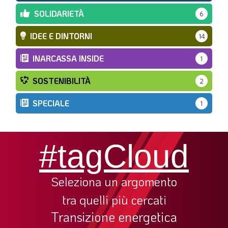
SOLIDARIETÀ
6
IDEE E DINTORNI
14
INARCASSA INSIDE
1
SOSTENIBILITÀ
2
SPECIALE
1
#tagCloud
Seleziona un argomento
tra quelli più cercati
Transizione energetica