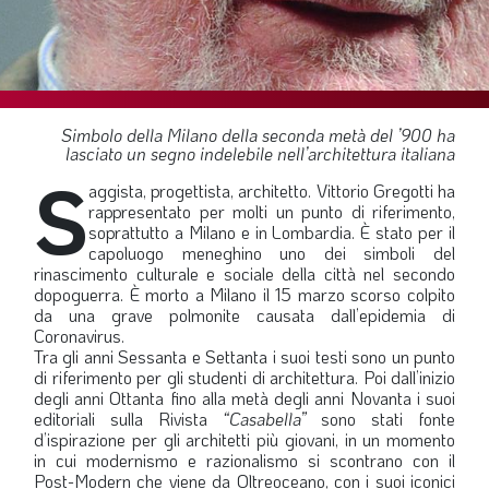
SOMMARIO
EDITORIALE
PREVIDENZA
FOCUS
Simbolo della Milano della seconda metà del ’900 ha
lasciato un segno indelebile nell’architettura italiana
PROFESSIONE
S
aggista, progettista, architetto. Vittorio Gregotti ha
TERZA PAGINA
rappresentato per molti un punto di riferimento,
soprattutto a Milano e in Lombardia. È stato per il
LE FOTO DEL FIL ROUGE
capoluogo meneghino uno dei simboli del
rinascimento culturale e sociale della città nel secondo
IN QUESTO NUMERO
dopoguerra. È morto a Milano il 15 marzo scorso colpito
da una grave polmonite causata dall’epidemia di
SCENARIO ECONOMICO
Coronavirus.
Tra gli anni Sessanta e Settanta i suoi testi sono un punto
SPAZIO APERTO
di riferimento per gli studenti di architettura. Poi dall’inizio
degli anni Ottanta fino alla metà degli anni Novanta i suoi
GOVERNANCE
editoriali sulla Rivista
“Casabella”
sono stati fonte
FONDAZIONE
d’ispirazione per gli architetti più giovani, in un momento
in cui modernismo e razionalismo si scontrano con il
ASSOCIAZIONI
Post-Modern che viene da Oltreoceano, con i suoi iconici