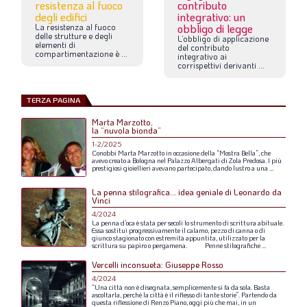
resistenza al fuoco
contributo
degli edifici
integrativo: un
La
resistenza
al
fuoco
obbligo di legge
delle
strutture
e
degli
L’obbligo
di
applicazione
elementi
di
del
contributo
compartimentazione
è
...
integrativo
ai
corrispettivi
derivanti
...
TERZA PAGINA
Marta Marzotto,
la “nuvola bionda”
1-2/2025
Conobbi
Marta
Marzotto
in
occasione
della
“Mostra
Bella”,
che
avevo
creato
a
Bologna
nel
Palazzo
Albergati
di
Zola
Predosa.
I
più
prestigiosi
gioiellieri
avevano
partecipato,
dando
lustro
a
una
...
La penna stilografica... idea geniale di Leonardo da
Vinci
4/2024
La
penna
d’oca
è
stata
per
secoli
lo
strumento
di
scrittura
abituale.
Essa
sostituì
progressivamente
il
calamo,
pezzo
di
canna
o
di
giunco
stagionato
con
estremità
appuntita,
utilizzato
per
la
scrittura
su
papiro
o
pergamena.
Penne
stilografiche
...
Vercelli inconsueta: Giuseppe Rosso
4/2024
“Una
città
non
è
disegnata,
semplicemente
si
fa
da
sola.
Basta
ascoltarla,
perché
la
città
è
il
riflesso
di
tante
storie”.
Partendo
da
questa
riflessione
di
Renzo
Piano,
oggi
più
che
mai,
in
un