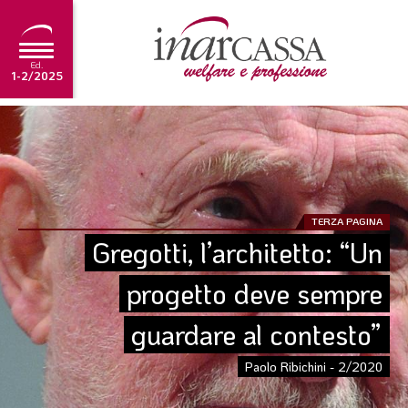
Ed.
1-2/2025
NEWS
EDITORIALE
TUTORIAL
TERZA PAGINA
SCADENZARIO
Gregotti, l’architetto: “Un 
ARCHIVIO
progetto deve sempre 
guardare al contesto”
Ultima edizione
1-2/2025
Paolo Ribichini - 2/2020