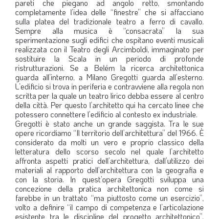
pareti che piegano ad angolo retto, smontando
completamente l’idea delle “finestre” che si affacciano
sulla platea del tradizionale teatro a ferro di cavallo.
Sempre alla musica è “consacrata” la sua
sperimentazione sugli edifici che ospitano eventi musicali
realizzata con il Teatro degli Arcimboldi, immaginato per
sostituire la Scala in un periodo di profonde
ristrutturazioni. Se a Belém la ricerca architettonica
guarda all’interno, a Milano Gregotti guarda all’esterno.
L’edificio si trova in periferia e contravviene alla regola non
scritta per la quale un teatro lirico debba essere al centro
della città. Per questo l’architetto qui ha cercato linee che
potessero connettere l’edificio al contesto ex industriale.
Gregotti è stato anche un grande saggista. Tra le sue
opere ricordiamo “Il territorio dell’architettura” del 1966. È
considerato da molti un vero e proprio classico della
letteratura dello scorso secolo nel quale l’architetto
affronta aspetti pratici dell’architettura, dall’utilizzo dei
materiali al rapporto dell’architettura con la geografia e
con la storia. In quest’opera Gregotti sviluppa una
concezione della pratica architettonica non come si
farebbe in un trattato “ma piuttosto come un esercizio”,
volto a definire “il campo di competenza e l’articolazione
esistente tra le discipline del progetto architettonico”.