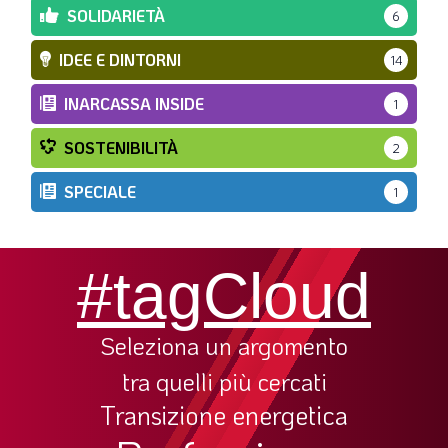
SOLIDARIETÀ
6
IDEE E DINTORNI
14
INARCASSA INSIDE
1
SOSTENIBILITÀ
2
SPECIALE
1
#tagCloud
Seleziona un argomento
tra quelli più cercati
Transizione energetica