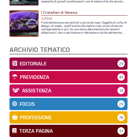
momento
di
grandi
cambiamenti,
con
le
nostre
città
che
stanno
...
I Cristallieri di Venezia
3/2024
Frate
domenicano
con
occhiali
a
pinza
da
naso
Oggetto
di
culto,
di
design,
di
moda…
quell’ausilio
alla
nostra
vista,
ormai
divenuto
indispensabile
ai
più,
ha
una
storia
documentata
da
racconti
affascinanti,
che
in
particolare
si
riferiscono
a
ciò
che
potremmo
...
ARCHIVIO TEMATICO
EDITORIALE
29
PREVIDENZA
81
ASSISTENZA
14
FOCUS
29
PROFESSIONE
76
TERZA PAGINA
51