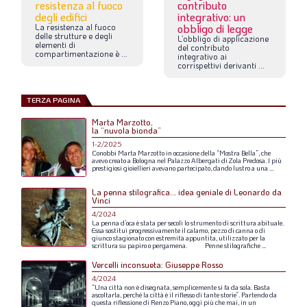
resistenza al fuoco
contributo
degli edifici
integrativo: un
La
resistenza
al
fuoco
obbligo di legge
delle
strutture
e
degli
L’obbligo
di
applicazione
elementi
di
del
contributo
compartimentazione
è
...
integrativo
ai
corrispettivi
derivanti
...
TERZA PAGINA
Marta Marzotto,
la “nuvola bionda”
1-2/2025
Conobbi
Marta
Marzotto
in
occasione
della
“Mostra
Bella”,
che
avevo
creato
a
Bologna
nel
Palazzo
Albergati
di
Zola
Predosa.
I
più
prestigiosi
gioiellieri
avevano
partecipato,
dando
lustro
a
una
...
La penna stilografica... idea geniale di Leonardo da
Vinci
4/2024
La
penna
d’oca
è
stata
per
secoli
lo
strumento
di
scrittura
abituale.
Essa
sostituì
progressivamente
il
calamo,
pezzo
di
canna
o
di
giunco
stagionato
con
estremità
appuntita,
utilizzato
per
la
scrittura
su
papiro
o
pergamena.
Penne
stilografiche
...
Vercelli inconsueta: Giuseppe Rosso
4/2024
“Una
città
non
è
disegnata,
semplicemente
si
fa
da
sola.
Basta
ascoltarla,
perché
la
città
è
il
riflesso
di
tante
storie”.
Partendo
da
questa
riflessione
di
Renzo
Piano,
oggi
più
che
mai,
in
un