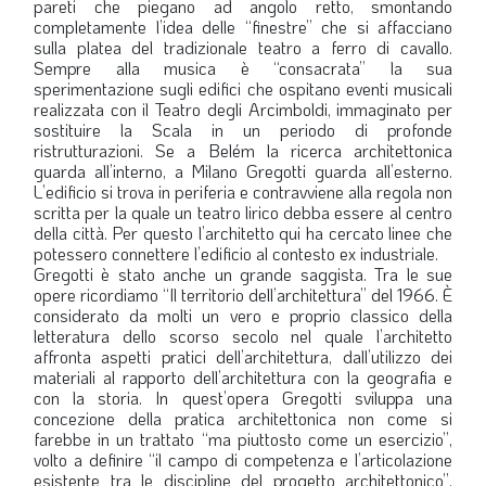
pareti che piegano ad angolo retto, smontando
completamente l’idea delle “finestre” che si affacciano
sulla platea del tradizionale teatro a ferro di cavallo.
Sempre alla musica è “consacrata” la sua
sperimentazione sugli edifici che ospitano eventi musicali
realizzata con il Teatro degli Arcimboldi, immaginato per
sostituire la Scala in un periodo di profonde
ristrutturazioni. Se a Belém la ricerca architettonica
guarda all’interno, a Milano Gregotti guarda all’esterno.
L’edificio si trova in periferia e contravviene alla regola non
scritta per la quale un teatro lirico debba essere al centro
della città. Per questo l’architetto qui ha cercato linee che
potessero connettere l’edificio al contesto ex industriale.
Gregotti è stato anche un grande saggista. Tra le sue
opere ricordiamo “Il territorio dell’architettura” del 1966. È
considerato da molti un vero e proprio classico della
letteratura dello scorso secolo nel quale l’architetto
affronta aspetti pratici dell’architettura, dall’utilizzo dei
materiali al rapporto dell’architettura con la geografia e
con la storia. In quest’opera Gregotti sviluppa una
concezione della pratica architettonica non come si
farebbe in un trattato “ma piuttosto come un esercizio”,
volto a definire “il campo di competenza e l’articolazione
esistente tra le discipline del progetto architettonico”.