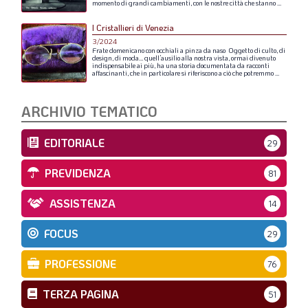
momento
di
grandi
cambiamenti,
con
le
nostre
città
che
stanno
...
I Cristallieri di Venezia
3/2024
Frate
domenicano
con
occhiali
a
pinza
da
naso
Oggetto
di
culto,
di
design,
di
moda…
quell’ausilio
alla
nostra
vista,
ormai
divenuto
indispensabile
ai
più,
ha
una
storia
documentata
da
racconti
affascinanti,
che
in
particolare
si
riferiscono
a
ciò
che
potremmo
...
ARCHIVIO TEMATICO
EDITORIALE
29
PREVIDENZA
81
ASSISTENZA
14
FOCUS
29
PROFESSIONE
76
TERZA PAGINA
51