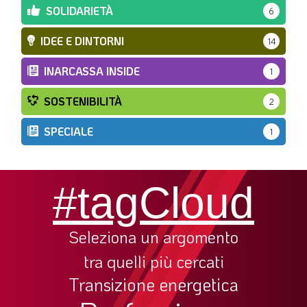
SOLIDARIETÀ
6
IDEE E DINTORNI
14
INARCASSA INSIDE
1
SOSTENIBILITÀ
2
SPECIALE
1
#tagCloud
Seleziona un argomento
tra quelli più cercati
Transizione energetica