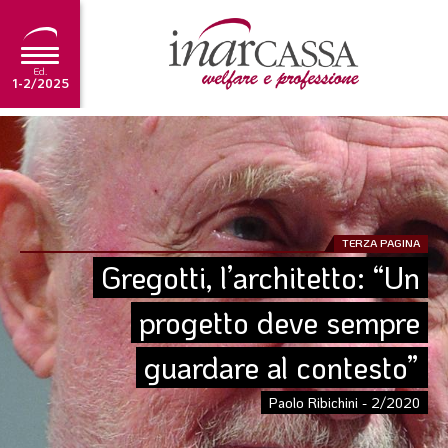
Ed.
1-2/2025
NEWS
EDITORIALE
TUTORIAL
TERZA PAGINA
SCADENZARIO
Gregotti, l’architetto: “Un 
ARCHIVIO
progetto deve sempre 
guardare al contesto”
Ultima edizione
1-2/2025
Paolo Ribichini - 2/2020