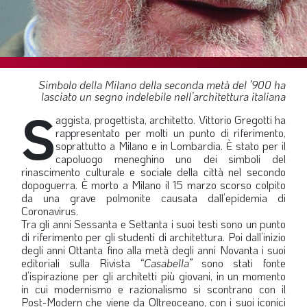
SOMMARIO
EDITORIALE
PREVIDENZA
FOCUS
Simbolo della Milano della seconda metà del ’900 ha
lasciato un segno indelebile nell’architettura italiana
PROFESSIONE
S
aggista, progettista, architetto. Vittorio Gregotti ha
TERZA PAGINA
rappresentato per molti un punto di riferimento,
soprattutto a Milano e in Lombardia. È stato per il
LE FOTO DEL FIL ROUGE
capoluogo meneghino uno dei simboli del
rinascimento culturale e sociale della città nel secondo
IN QUESTO NUMERO
dopoguerra. È morto a Milano il 15 marzo scorso colpito
da una grave polmonite causata dall’epidemia di
SCENARIO ECONOMICO
Coronavirus.
Tra gli anni Sessanta e Settanta i suoi testi sono un punto
SPAZIO APERTO
di riferimento per gli studenti di architettura. Poi dall’inizio
degli anni Ottanta fino alla metà degli anni Novanta i suoi
GOVERNANCE
editoriali sulla Rivista
“Casabella”
sono stati fonte
FONDAZIONE
d’ispirazione per gli architetti più giovani, in un momento
in cui modernismo e razionalismo si scontrano con il
ASSOCIAZIONI
Post-Modern che viene da Oltreoceano, con i suoi iconici