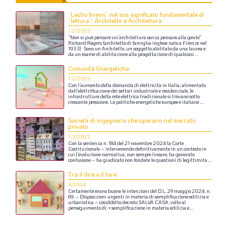
“Lectio brevis” nel suo significato fondamentale di
“lettura”: Architetto e Architettura
1-2/2025
“Non
si
può
pensare
un’architettura
senza
pensare
alla
gente”
Richard
Rogers
(architetto
di
famiglia
inglese
nato
a
Firenze
nel
1933)
Sono
un
Architetto,
un
soggetto
abilitato
da
una
laurea
e
da
un
esame
di
abilitazione
alla
progettazione
di
qualsiasi
...
Comunità Energetiche
1-2/2025
Con
l’aumento
della
domanda
di
elettricità
in
Italia,
alimentato
dall’elettrificazione
dei
settori
industriale
e
residenziale,
le
infrastrutture
della
rete
elettrica
tradizionale
si
trovano
sotto
crescente
pressione.
Le
politiche
energetiche
europee
e
italiane
...
Società di ingegneria che operano nel mercato
privato
1-2/2025
Con
la
sentenza
n.
184
del
21
novembre
2024
la
Corte
Costituzionale
–
intervenendo
definitivamente
in
un
contesto
in
cui
l’evoluzione
normativa,
non
sempre
lineare,
ha
generato
confusione
–
ha
giudicato
non
fondate
le
questioni
di
legittimità
...
Tra il dire e il fare
4/2024
Certamente
erano
buone
le
intenzioni
del
D.L.
29
maggio
2024,
n.
69,
–
Disposizioni
urgenti
in
materia
di
semplificazione
edilizia
e
urbanistica
–
cosiddetto
decreto
SALVA
CASA,
volte
al
perseguimento
di:
•
semplificazione
in
materia
edilizia
e
...