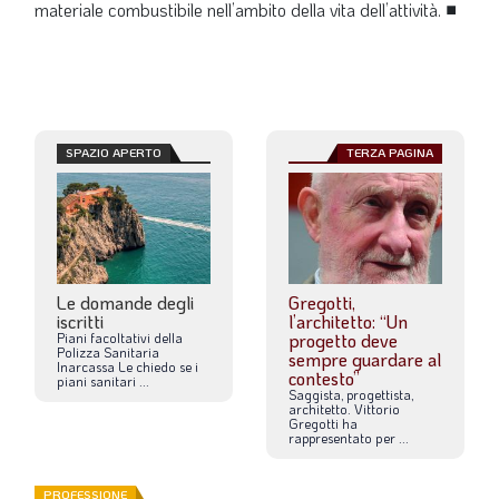
materiale combustibile nell’ambito della vita dell’attività.
■
SPAZIO APERTO
TERZA PAGINA
Le domande degli
Gregotti,
iscritti
l’architetto: “Un
Piani
facoltativi
della
progetto deve
Polizza
Sanitaria
sempre guardare al
Inarcassa
Le
chiedo
se
i
contesto”
piani
sanitari
...
Saggista,
progettista,
architetto.
Vittorio
Gregotti
ha
rappresentato
per
...
PROFESSIONE