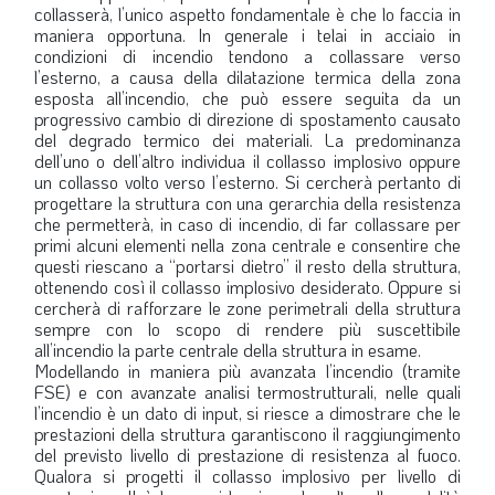
collasserà, l’unico aspetto fondamentale è che lo faccia in
maniera opportuna. In generale i telai in acciaio in
condizioni di incendio tendono a collassare verso
l’esterno, a causa della dilatazione termica della zona
esposta all’incendio, che può essere seguita da un
progressivo cambio di direzione di spostamento causato
del degrado termico dei materiali. La predominanza
dell’uno o dell’altro individua il collasso implosivo oppure
un collasso volto verso l’esterno. Si cercherà pertanto di
progettare la struttura con una gerarchia della resistenza
che permetterà, in caso di incendio, di far collassare per
primi alcuni elementi nella zona centrale e consentire che
questi riescano a “portarsi dietro” il resto della struttura,
ottenendo così il collasso implosivo desiderato. Oppure si
cercherà di rafforzare le zone perimetrali della struttura
sempre con lo scopo di rendere più suscettibile
all’incendio la parte centrale della struttura in esame.
Modellando in maniera più avanzata l’incendio (tramite
FSE) e con avanzate analisi termostrutturali, nelle quali
l’incendio è un dato di input, si riesce a dimostrare che le
prestazioni della struttura garantiscono il raggiungimento
del previsto livello di prestazione di resistenza al fuoco.
Qualora si progetti il collasso implosivo per livello di