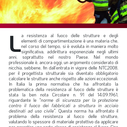
SOMMARIO
EDITORIALE
PREVIDENZA
L
FOCUS
a resistenza al fuoco delle strutture e degli
elementi di compartimentazione è una materia che,
PROFESSIONE
nel corso del tempo, si è evoluta in maniera molto
significativa, addirittura esponenziale negli ultimi
TERZA PAGINA
anni, soprattutto nel nostro Paese. Nel mondo
professionale è, ancora oggi, un argomento considerato di
LE FOTO DEL FIL ROUGE
nicchia, sebbene, fin dall’entrata in vigore delle NTC2008,
IN QUESTO NUMERO
per il progettista strutturale sia diventato obbligatorio
calcolare le strutture anche rispetto alle azioni eccezionali.
SCENARIO ECONOMICO
In Italia la prima normativa che ha affrontato la
problematica della resistenza al fuoco delle strutture è
SPAZIO APERTO
stata la ben nota Circolare n. 91 del 14.09.1961,
riguardante le
“norme di sicurezza per la protezione
GOVERNANCE
contro il fuoco dei fabbricati a struttura in acciaio
destinati ad uso civile”
. Questa norma ha affrontato il
FONDAZIONE
problema della resistenza al fuoco delle strutture,
valutando lo spessore di materiale protettivo da applicare
ASSOCIAZIONI
per garantire una certa classe di resistenza al fuoco. Fino