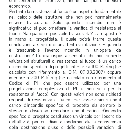
sufficientemente valorizzati, anche dal punto di vista
economico.
Pertanto la resistenza al fuoco è un aspetto fondamentale
nel calcolo delle strutture, che non può normalmente
essere trascurato. Solo quando l’incendio non è
significativo si può omettere la verifica di resistenza al
fuoco. Ma quando è possibile trascurarla? La risposta è
in mano al progettista, il quale potrà trarre questa
conclusione a seguito di un’attenta valutazione. E quando
è trascurabile l’evento incendio in un’opera da
costruzione? L’unica risposta sensata, che non richiede
valutazioni strutturali di resistenza al fuoco, è un carico
d’incendio specifico di progetto inferiore a 100 MJ/mq (se
calcolato con riferimento al D.M. 09.03.2007) oppure
inferiore a 200 MJ/ mq (se calcolato con riferimento al
Codice di P.I., che può essere utilizzato per una
progettazione complessiva di P.I. e non solo per la
resistenza al fuoco). Con questi valori non sono richiesti
requisiti di resistenza al fuoco. Per essere sicuri che il
carico d’incendio specifico di progetto sia sempre lo
stesso è doveroso ricordare che il carico d’incendio
specifico di progetto costituisce un vincolo per l’esercizio
dell’attività, per cui diventa fondamentale la conoscenza
della destinazione d’uso e delle possibili variazioni di