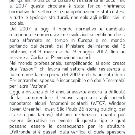
al 2007 questa circolare è stata l’unico riferimento
LA VIGNETTA DI EVASIO
normativo del settore e la sua applicazione è stata estesa
a tutte le tipologie strutturali, non solo agli edifici civili in
SPECIALE
acciaio.
Dal 2007 a oggi il mondo normativo è cambiato,
recependo le numerosissime evoluzioni scientifiche che si
expand_more
CAMBIA NUMERO
sono affermate nel tempo in Europa e nel mondo:
partendo dai decreti del Ministero dell’Interno del 16
febbraio, del 9 marzo e del 9 maggio 2007, fino ad
arrivare al Codice di Prevenzione incendi.
Nel mondo professionale, semplificando, si sono create
due
“fazioni”
: chi lavora nel settore della resistenza al
fuoco come faceva prima del 2007 e chi ha iniziato dopo.
Per entrambe, spesso, è inconcepibile ciò che è “normale”
per l’altra
“fazione”
.
Oggi, a distanza di 13 anni, si avverte ancora la difficoltà
di far comprendere il nuovo approccio agli incendi,
nonostante alcuni fenomeni eclatanti (WTC7, Windsor
Tower, Greenfell Tower, São Paulo 26-storey building, per
citare i più famosi) abbiano evidenziato quanto può
essere distruttivo un evento di questo tipo e quali
possano essere le conseguenze per le strutture.
D’altronde si è passati dalla verifica di quale spessore