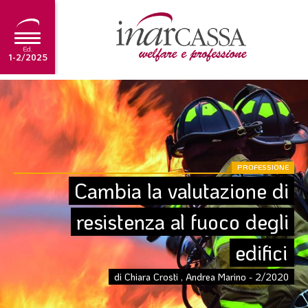
Ed.
1-2/2025
NEWS
EDITORIALE
TUTORIAL
PROFESSIONE
SCADENZARIO
Cambia la valutazione di 
ARCHIVIO
resistenza al fuoco degli 
edifici
Ultima edizione
1-2/2025
di Chiara Crosti , Andrea Marino - 2/2020