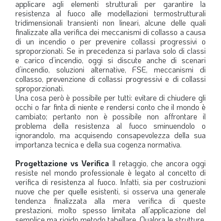
applicare agli elementi strutturali per garantire la
resistenza al fuoco alle modellazioni termostrutturali
tridimensionali transienti non lineari, alcune delle quali
finalizzate alla verifica dei meccanismi di collasso a causa
di un incendio o per prevenire collassi progressivi o
sproporzionati. Se in precedenza si parlava solo di classi
e carico d’incendio, oggi si discute anche di scenari
d’incendio, soluzioni alternative, FSE, meccanismi di
collasso, prevenzione di collassi progressivi e di collassi
sproporzionati.
Una cosa però è possibile per tutti: evitare di chiudere gli
occhi o far finta di niente e rendersi conto che il mondo è
cambiato; pertanto non è possibile non affrontare il
problema della resistenza al fuoco sminuendolo o
ignorandolo, ma acquisendo consapevolezza della sua
importanza tecnica e della sua cogenza normativa.
Progettazione vs Verifica
Il retaggio, che ancora oggi
resiste nel mondo professionale è legato al concetto di
verifica di resistenza al fuoco. Infatti, sia per costruzioni
nuove che per quelle esistenti, si osserva una generale
tendenza finalizzata alla mera verifica di queste
prestazioni, molto spesso limitata all’applicazione del
semplice ma rigido metodo tabellare. Qualora le strutture,