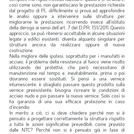
così come sono, non garantiscano le prestazioni richieste
dal progetto di P.I., difficilmente si prova ad approfondire
le analisi oppure a intervenire sulle strutture per
migliorarne le prestazioni, ricorrendo invece all’istituto
della deroga ai sensi dell’art. 7 del D.P.R. 151/2011. Questo
approccio, se può ritenersi accettabile in alcune situazioni
legate a edifici esistenti, diventa alquanto singolare per
strutture ancora da realizzare oppure di nuova
costruzione.
Nella migliore delle ipotesi, soprattutto per i manufatti in
acciaio, il problema della resistenza al fuoco viene risolto
utilizzando dei protettivi, che però necessitano di
manutenzione nel tempo e, inevitabilmente, prima o poi
dovranno essere sostituiti. Si pensi a una vernice
intumescente: è sbagliato passare questo prodotto sulla
vernice preesistente, bisogna ricreare le condizioni di
acciaio nudo e poi passare la nuova vernice. Solo così si
ha garanzia di una sua efficace protezione in caso
d’incendio.
In merito a ciò, ci si deve chiedere perché non si è
pensato a progettare correttamente la struttura rispetto
a tutte le azioni significative prevedibili, come previsto
dalle NTC? Perché non si è pensato già in fase di