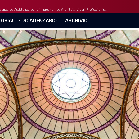
enza ed Assistenza per gli Ingegneri ed Architetti Liberi Professionisti
ORIAL
SCADENZARIO
ARCHIVIO