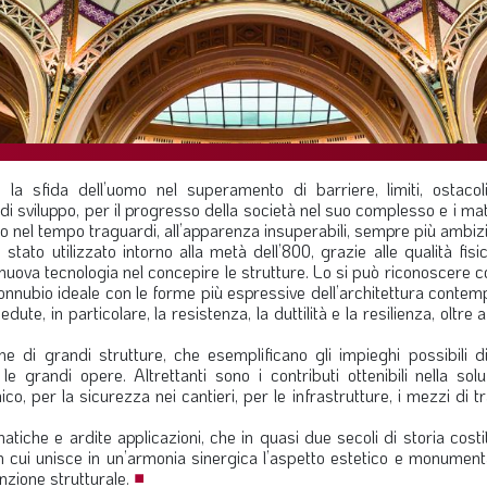
 sfida dell’uomo nel superamento di barriere, limiti, ostacol
di sviluppo, per il progresso della società nel suo complesso e i mat
o nel tempo traguardi, all’apparenza insuperabili, sempre più ambizi
stato utilizzato intorno alla metà dell’800, grazie alle qualità fisi
uova tecnologia nel concepire le strutture. Lo si può riconoscere 
connubio ideale con le forme più espressive dell’architettura conte
ute, in particolare, la resistenza, la duttilità e la resilienza, oltre 
he di grandi strutture, che esemplificano gli impieghi possibili d
e grandi opere. Altrettanti sono i contributi ottenibili nella sol
co, per la sicurezza nei cantieri, per le infrastrutture, i mezzi di t
iche e ardite applicazioni, che in quasi due secoli di storia cost
on cui unisce in un’armonia sinergica l’aspetto estetico e monument
unzione strutturale.
■