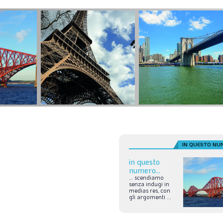
IN QUESTO NU
in questo
numero...
…
scendiamo
senza
indugi
in
medias
res,
con
gli
argomenti
...