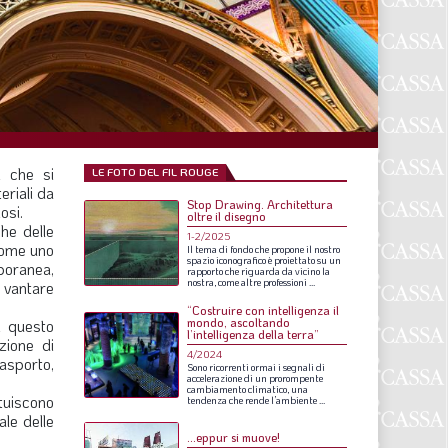
F
P
T
L
i che si
LE FOTO DEL FIL ROUGE
eriali da
Stop Drawing. Architettura
I
osi.
oltre il disegno
che delle
1-2/2025
S
come uno
Il
tema
di
fondo
che
propone
il
nostro
spazio
iconografico
è
proiettato
su
un
mporanea,
rapporto
che
riguarda
da
vicino
la
S
nostra,
come
altre
professioni
...
a vantare
“Costruire con intelligenza il
mondo, ascoltando
i questo
l’intelligenza della terra”
uzione di
F
4/2024
rasporto,
Sono
ricorrenti
ormai
i
segnali
di
accelerazione
di
un
prorompente
A
cambiamento
climatico,
una
ituiscono
tendenza
che
rende
l’ambiente
...
ale delle
L
…eppur si muove!