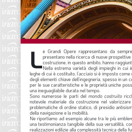
L
e Grandi Opere rappresentano da sempre la
presentano nella ricerca di nuove prospettive 
costruzione, in questo ambito, hanno raggiunt
Nella estrema varietà degli impieghi in cui è 
leghe di cui è costituito, l’
acciaio
si è imposto come n
degli elementi chiave dell’ingegneria, spesso in un 
per le sue caratteristiche e le proprietà uniche possed
una ineguagliabile durata nel tempo.
Sono numerose le parti del
mondo costruito
ricc
notevole materiale da costruzione nel valorizzare l
problematiche di ordine statico, di presidio antisismi
della navigazione e la mobilità.
Ne riportiamo ad esempio alcune tra le più emblemat
una testimonianza tangibile della sua versatilità, c
realizzazioni edilizie alla complessità tecnica della f