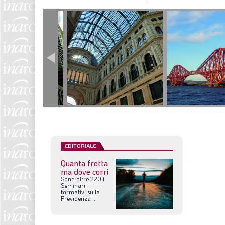
EDITORIALE
Quanta fretta
ma dove corri
Sono
oltre
220
i
Seminari
formativi
sulla
Previdenza
...