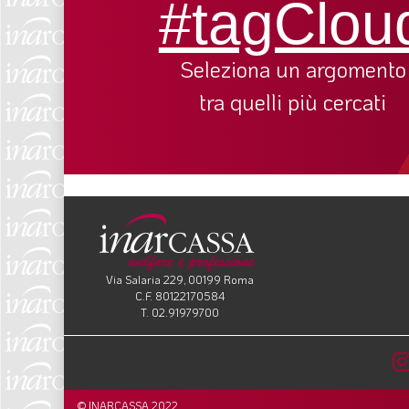
#tagClou
Seleziona un argomento
tra quelli più cercati
Via Salaria 229, 00199 Roma
C.F. 80122170584
T. 02.91979700
© INARCASSA 2022