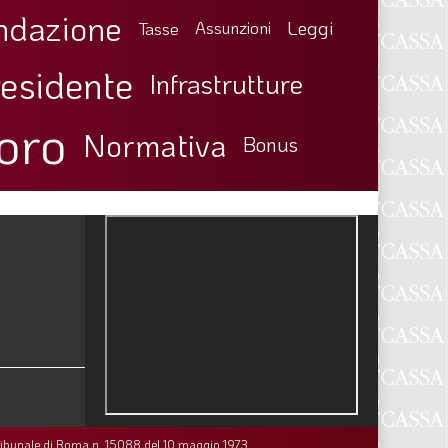
ndazione
Leggi
Tasse
Assunzioni
esidente
Infrastrutture
oro
Normativa
Bonus
ribunale di Roma n. 15088 del 10 maggio 1973