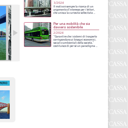
S
3/2024
Il
motivo
è
sempre
la
ricerca
di
un
argomento
d’interesse
per
i
lettori,
che
unisca
la
curiosità
sollecitata
...
Per una mobilità che sia
davvero sostenibile
2/2024
“Garantire
che
i
sistemi
di
trasporto
corrispondano
ai
bisogni
economici,
sociali
e
ambientali
della
società,”
costituisce
di
per
sé
un
paradigma
...
MERO