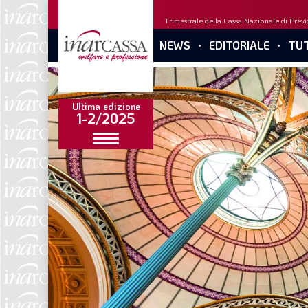
Trimestrale della Cassa Nazionale di Previd
NEWS
EDITORIALE
TUT
Ultima edizione
1-2/2025