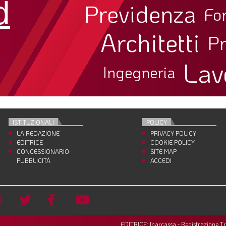
d
Previdenza
Fo
Architetti
Pr
Lav
Ingegneria
ISTITUZIONALI
POLICY
LA REDAZIONE
PRIVACY POLICY
EDITRICE
COOKIE POLICY
CONCESSIONARIO
SITE MAP
PUBBLICITÀ
ACCEDI
EDITRICE: Inarcassa - Registrazione T