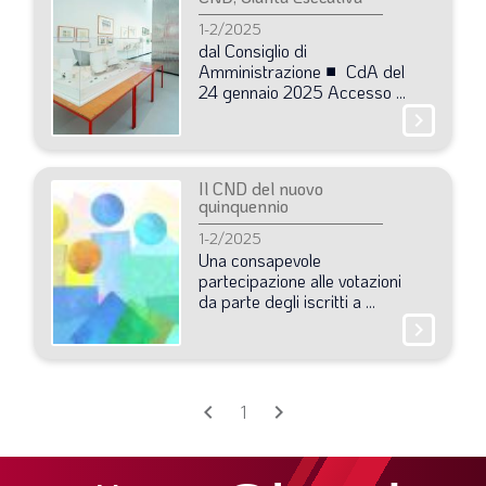
SOMMARIO
1-2/2025
EDITORIALE
dal
Consiglio
di
Amministrazione
■
CdA
del
PREVIDENZA
24
gennaio
2025
Accesso
...
chevron_right
FOCUS
PROFESSIONE
Il CND del nuovo
TERZA PAGINA
quinquennio
1-2/2025
LE FOTO DEL FIL ROUGE
Una
consapevole
IN QUESTO NUMERO
partecipazione
alle
votazioni
da
parte
degli
iscritti
a
...
SCENARIO ECONOMICO
chevron_right
SPAZIO APERTO
GOVERNANCE
chevron_left
chevron_right
1
FONDAZIONE
ASSOCIAZIONI