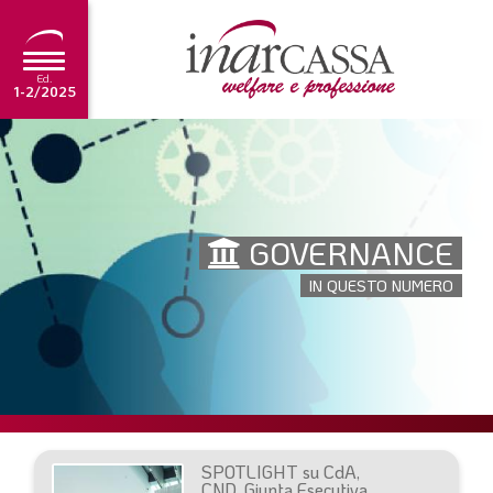
Ed.
1-2/2025
NEWS
EDITORIALE
GOVERNANCE
TUTORIAL
IN QUESTO NUMERO
SCADENZARIO
ARCHIVIO
Ultima edizione
1-2/2025
SPOTLIGHT su CdA,
CND, Giunta Esecutiva