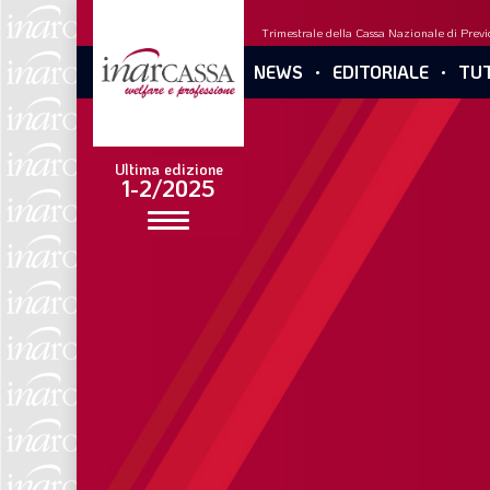
Trimestrale della Cassa Nazionale di Previd
NEWS
EDITORIALE
TUT
Ultima edizione
1-2/2025