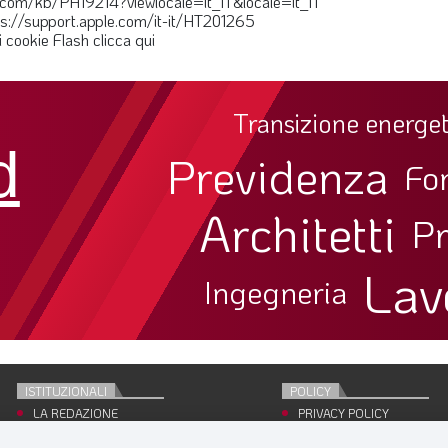
e.com/kb/PH19214?viewlocale=it_IT&locale=it_IT
tps://support.apple.com/it-it/HT201265
i cookie Flash clicca qui
Transizione energet
d
Previdenza
Fo
Architetti
Pr
Lav
Ingegneria
ISTITUZIONALI
POLICY
LA REDAZIONE
PRIVACY POLICY
EDITRICE
COOKIE POLICY