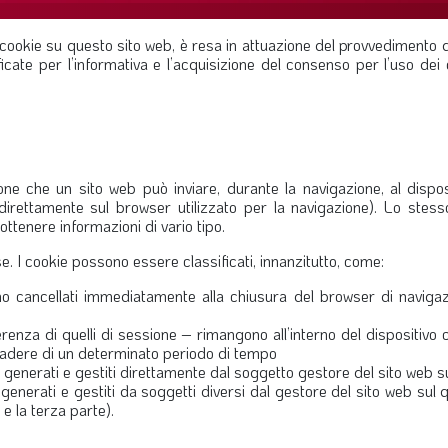
ei cookie su questo sito web, è resa in attuazione del provvedimento 
ate per l’informativa e l’acquisizione del consenso per l’uso dei c
one che un sito web può inviare, durante la navigazione, al dispos
irettamente sul browser utilizzato per la navigazione). Lo stess
ottenere informazioni di vario tipo.
se. I cookie possono essere classificati, innanzitutto, come:
no cancellati immediatamente alla chiusura del browser di navigaz
fferenza di quelli di sessione – rimangono all’interno del disposit
scadere di un determinato periodo di tempo
 generati e gestiti direttamente dal soggetto gestore del sito web s
 generati e gestiti da soggetti diversi dal gestore del sito web sul q
b e la terza parte).