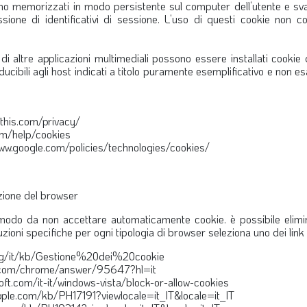
no memorizzati in modo persistente sul computer dell’utente e sva
sione di identificativi di sessione. L’uso di questi cookie non con
 di altre applicazioni multimediali possono essere installati cookie di
ducibili agli host indicati a titolo puramente esemplificativo e non es
this.com/privacy/
m/help/cookies
www.google.com/policies/technologies/cookies/
zione del browser
odo da non accettare automaticamente cookie. è possibile eliminare
ruzioni specifiche per ogni tipologia di browser seleziona uno dei link
a.org/it/kb/Gestione%20dei%20cookie
e.com/chrome/answer/95647?hl=it
oft.com/it-it/windows-vista/block-or-allow-cookies
pple.com/kb/PH17191?viewlocale=it_IT&locale=it_IT