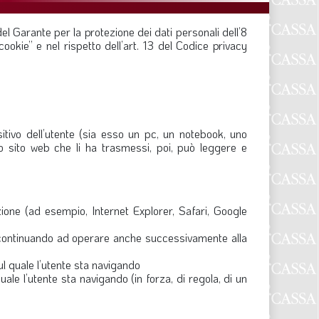
del Garante per la protezione dei dati personali dell’8
F
ookie” e nel rispetto dell’art. 13 del Codice privacy
P
T
L
itivo dell’utente (sia esso un pc, un notebook, uno
o sito web che li ha trasmessi, poi, può leggere e
I
S
S
ione (ad esempio, Internet Explorer, Safari, Google
ivo continuando ad operare anche successivamente alla
F
ul quale l’utente sta navigando
A
uale l’utente sta navigando (in forza, di regola, di un
L