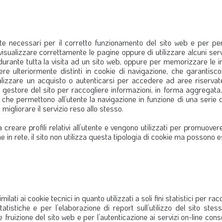
te necessari per il corretto funzionamento del sito web e per per
isualizzare correttamente le pagine oppure di utilizzare alcuni serv
urante tutta la visita ad un sito web, oppure per memorizzare le imp
ere ulteriormente distinti in cookie di navigazione, che garantisc
izzare un acquisto o autenticarsi per accedere ad aree riservate);
l gestore del sito per raccogliere informazioni, in forma aggregata,
, che permettono all’utente la navigazione in funzione di una serie di
i migliorare il servizio reso allo stesso.
 a creare profili relativi all’utente e vengono utilizzati per promuove
 in rete, il sito non utilizza questa tipologia di cookie ma possono es
imilati ai cookie tecnici in quanto utilizzati a soli fini statistici per r
à statistiche e per l’elaborazione di report sull’utilizzo del sito st
e fruizione del sito web e per l’autenticazione ai servizi on-line co