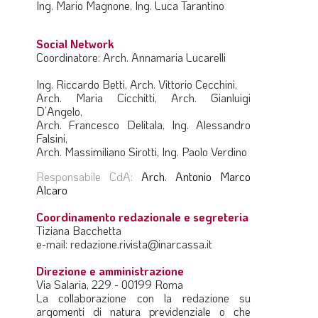
Ing. Mario Magnone, Ing. Luca Tarantino
LA VIGNETTA DI EVASIO
Social Network
SPECIALE
Coordinatore: Arch. Annamaria Lucarelli
expand_more
CAMBIA NUMERO
Ing. Riccardo Betti, Arch. Vittorio Cecchini,
Arch. Maria Cicchitti, Arch. Gianluigi
D’Angelo,
Arch. Francesco Delitala, Ing. Alessandro
Falsini,
Arch. Massimiliano Sirotti, Ing. Paolo Verdino
Responsabile CdA:
Arch. Antonio Marco
Alcaro
Coordinamento redazionale e segreteria
Tiziana Bacchetta
e-mail: redazione.rivista@inarcassa.it
Direzione e amministrazione
Via Salaria, 229 - 00199 Roma
La collaborazione con la redazione su
argomenti di natura previdenziale o che