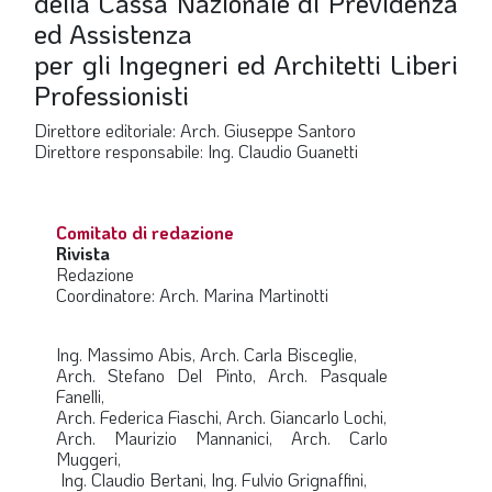
della Cassa Nazionale di Previdenza
SOMMARIO
ed Assistenza
EDITORIALE
per gli Ingegneri ed Architetti Liberi
PREVIDENZA
Professionisti
FOCUS
Direttore editoriale: Arch. Giuseppe Santoro
Direttore responsabile: Ing. Claudio Guanetti
PROFESSIONE
TERZA PAGINA
Comitato di redazione
LE FOTO DEL FIL ROUGE
Rivista
Redazione
IN QUESTO NUMERO
Coordinatore: Arch. Marina Martinotti
SCENARIO ECONOMICO
Ing. Massimo Abis, Arch. Carla Bisceglie,
SPAZIO APERTO
Arch. Stefano Del Pinto, Arch. Pasquale
Fanelli,
GOVERNANCE
Arch. Federica Fiaschi, Arch. Giancarlo Lochi,
Arch. Maurizio Mannanici, Arch. Carlo
FONDAZIONE
Muggeri,
Ing. Claudio Bertani, Ing. Fulvio Grignaffini,
ASSOCIAZIONI