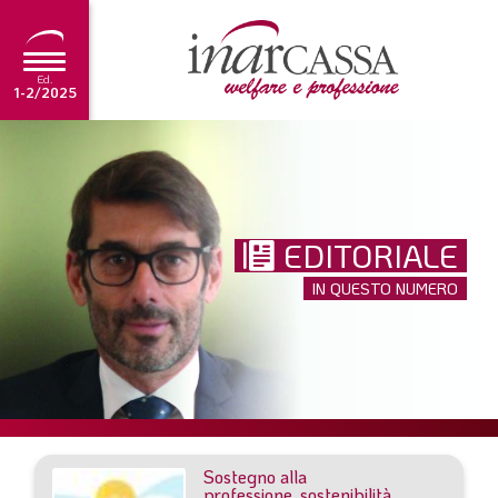
Ed.
1-2/2025
NEWS
EDITORIALE
EDITORIALE
TUTORIAL
IN QUESTO NUMERO
SCADENZARIO
ARCHIVIO
Ultima edizione
1-2/2025
Sostegno alla
professione, sostenibilità