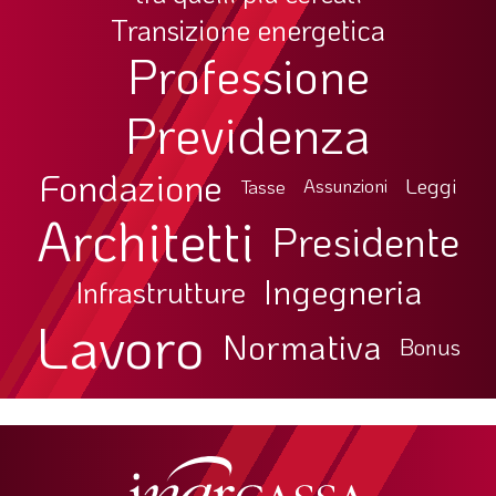
Transizione energetica
LA VIGNETTA DI EVASIO
Professione
SPECIALE
Previdenza
expand_more
CAMBIA NUMERO
Fondazione
Leggi
Tasse
Assunzioni
Architetti
Presidente
Ingegneria
Infrastrutture
Lavoro
Normativa
Bonus