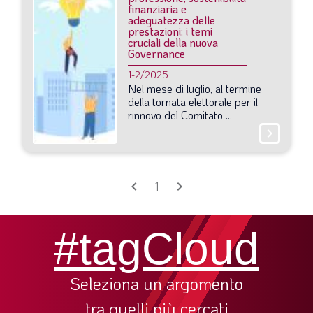
SOMMARIO
finanziaria e
adeguatezza delle
EDITORIALE
prestazioni: i temi
cruciali della nuova
Governance
PREVIDENZA
1-2/2025
FOCUS
Nel
mese
di
luglio,
al
termine
della
tornata
elettorale
per
il
PROFESSIONE
rinnovo
del
Comitato
...
TERZA PAGINA
chevron_right
LE FOTO DEL FIL ROUGE
IN QUESTO NUMERO
chevron_left
chevron_right
1
SCENARIO ECONOMICO
SPAZIO APERTO
#tagCloud
GOVERNANCE
Seleziona un argomento
FONDAZIONE
tra quelli più cercati
ASSOCIAZIONI