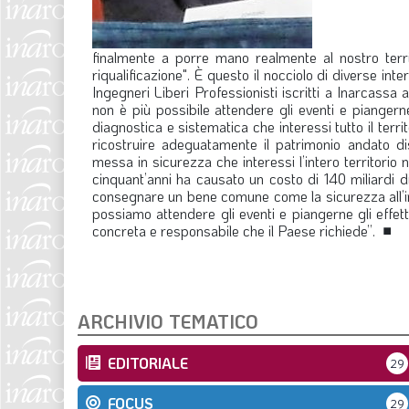
finalmente a porre mano realmente al nostro terri
riqualificazione". È questo il nocciolo di diverse in
Ingegneri Liberi Professionisti iscritti a Inarcassa 
non è più possibile attendere gli eventi e piangerne 
diagnostica e sistematica che interessi tutto il terri
ricostruire adeguatamente il patrimonio andato di
messa in sicurezza che interessi l’intero territorio
cinquant’anni ha causato un costo di 140 miliardi d
consegnare un bene comune come la sicurezza all’imp
possiamo attendere gli eventi e piangerne gli effett
concreta e responsabile che il Paese richiede”.
■
ARCHIVIO TEMATICO
EDITORIALE
29
FOCUS
29