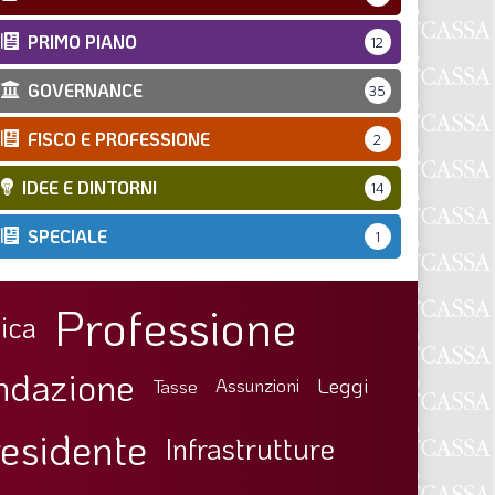
PRIMO PIANO
12
GOVERNANCE
35
FISCO E PROFESSIONE
2
IDEE E DINTORNI
14
SPECIALE
1
Professione
ica
ndazione
Leggi
Tasse
Assunzioni
esidente
Infrastrutture