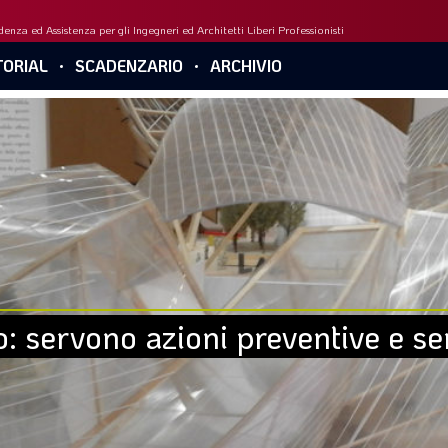
enza ed Assistenza per gli Ingegneri ed Architetti Liberi Professionisti
ORIAL
SCADENZARIO
ARCHIVIO
: servono azioni preventive e ser