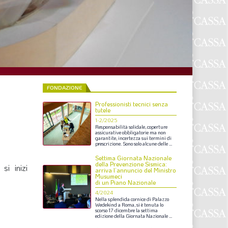
F
P
T
L
FONDAZIONE
Professionisti tecnici senza
I
tutele
1-2/2025
S
Responsabilità
solidale,
coperture
assicurative
obbligatorie
ma
non
garantite,
incertezza
sui
termini
di
S
prescrizione.
Sono
solo
alcune
delle
...
Settima Giornata Nazionale
della Prevenzione Sismica:
si inizi
arriva l’annuncio del Ministro
Musumeci
F
di un Piano Nazionale
4/2024
A
Nella
splendida
cornice
di
Palazzo
Wedekind
a
Roma,
si
è
tenuta
lo
scorso
17
dicembre
la
settima
L
edizione
della
Giornata
Nazionale
...