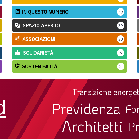
IN QUESTO NUMERO
29
SPAZIO APERTO
29
ASSOCIAZIONI
30
SOLIDARIETÀ
6
SOSTENIBILITÀ
2
Transizione energet
d
Previdenza
Fo
Architetti
Pr