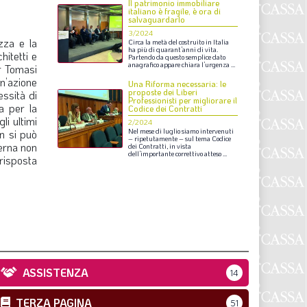
Il patrimonio immobiliare
S
italiano è fragile, è ora di
salvaguardarlo
3/2024
zza e la
Circa
la
metà
del
costruito
in
Italia
ha
più
di
quarant’anni
di
vita.
hitetti e
Partendo
da
questo
semplice
dato
anagrafico
appare
chiara
l’urgenza
...
er Tomasi
un’azione
Una Riforma necessaria: le
proposte dei Liberi
essità di
Professionisti per migliorare il
a per la
Codice dei Contratti
li ultimi
2/2024
on si può
Nel
mese
di
luglio
siamo
intervenuti
–
ripetutamente
–
sul
tema
Codice
erna non
dei
Contratti,
in
vista
dell’importante
correttivo
atteso
...
 risposta
ASSISTENZA
14
TERZA PAGINA
51