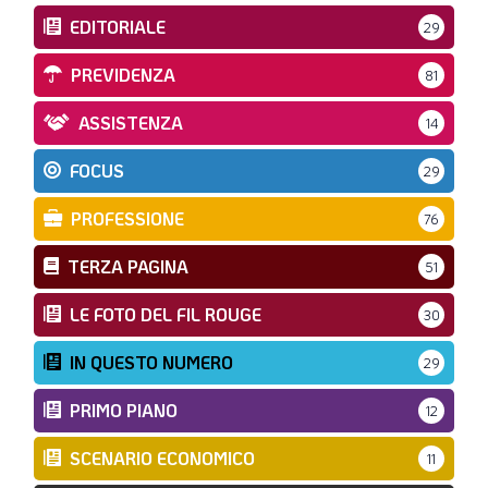
EDITORIALE
29
PREVIDENZA
81
ASSISTENZA
14
FOCUS
29
PROFESSIONE
76
TERZA PAGINA
51
LE FOTO DEL FIL ROUGE
30
IN QUESTO NUMERO
29
PRIMO PIANO
12
SCENARIO ECONOMICO
11