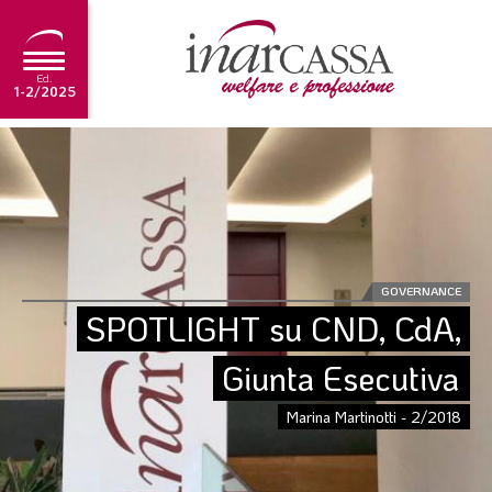
Ed.
1-2/2025
NEWS
EDITORIALE
TUTORIAL
SCADENZARIO
GOVERNANCE
SPOTLIGHT su CND, CdA, 
ARCHIVIO
Giunta Esecutiva
Ultima edizione
Marina Martinotti - 2/2018
1-2/2025