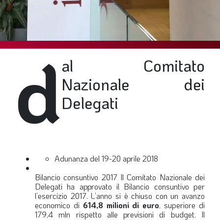
SOMMARIO
EDITORIALE
PREVIDENZA
d
FOCUS
al Comitato
PROFESSIONE
Nazionale dei
TERZA PAGINA
Delegati
LE FOTO DEL FIL ROUGE
IN QUESTO NUMERO
SCENARIO ECONOMICO
Adunanza del 19-20 aprile 2018
SPAZIO APERTO
Bilancio consuntivo 2017
Il Comitato Nazionale dei
GOVERNANCE
Delegati ha approvato il Bilancio consuntivo per
l’esercizio 2017. L’anno si è chiuso con un avanzo
FONDAZIONE
economico di
614,8 milioni di euro
, superiore di
179,4 mln rispetto alle previsioni di budget. Il
ASSOCIAZIONI