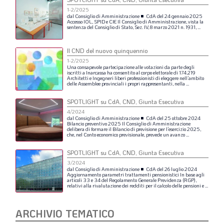
1-2/2025
dal
Consiglio
di
Amministrazione
■
CdA
del
24
gennaio
2025
Accesso
IOL,
SPID
e
CIE
Il
Consiglio
di
Amministrazione,
vista
la
sentenza
del
Consiglio
di
Stato,
Sez.
IV,
8
marzo
2021
n.
1931,
...
Il CND del nuovo quinquennio
1-2/2025
Una
consapevole
partecipazione
alle
votazioni
da
parte
degli
iscritti
a
Inarcassa
ha
consentito
al
corpo
elettorale
di
174.219
Architetti
e
Ingegneri
liberi
professionisti
di
eleggere
nell’ambito
delle
Assemblee
provinciali
i
propri
rappresentanti,
nella
...
SPOTLIGHT su CdA, CND, Giunta Esecutiva
4/2024
dal
Consiglio
di
Amministrazione
■
CdA
del
25
ottobre
2024
Bilancio
preventivo
2025
Il
Consiglio
di
Amministrazione
delibera
di
formare
il
Bilancio
di
previsione
per
l’esercizio
2025,
che,
nel
Conto
economico
previsionale,
prevede
un
avanzo
...
SPOTLIGHT su CdA, CND, Giunta Esecutiva
3/2024
dal
Consiglio
di
Amministrazione
■
CdA
del
26
luglio
2024
Aggiornamento
parametri
trattamenti
pensionistici
In
base
agli
articoli
33
e
34
del
Regolamento
Generale
Previdenza
(RGP),
relativi
alla
rivalutazione
dei
redditi
per
il
calcolo
delle
pensioni
e
...
ARCHIVIO TEMATICO