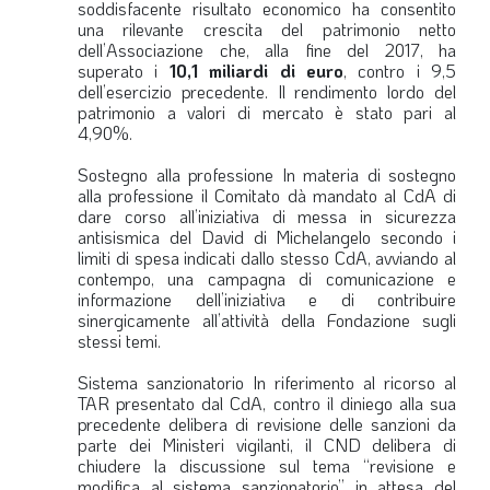
soddisfacente risultato economico ha consentito
LA VIGNETTA DI EVASIO
una rilevante crescita del patrimonio netto
dell’Associazione che, alla fine del 2017, ha
SPECIALE
superato i
10,1 miliardi di euro
, contro i 9,5
dell’esercizio precedente. Il rendimento lordo del
patrimonio a valori di mercato è stato pari al
expand_more
CAMBIA NUMERO
4,90%.
Sostegno alla professione
In materia di sostegno
alla professione il Comitato dà mandato al CdA di
dare corso all’iniziativa di messa in sicurezza
antisismica del David di Michelangelo secondo i
limiti di spesa indicati dallo stesso CdA, avviando al
contempo, una campagna di comunicazione e
informazione dell’iniziativa e di contribuire
sinergicamente all’attività della Fondazione sugli
stessi temi.
Sistema sanzionatorio
In riferimento al ricorso al
TAR presentato dal CdA, contro il diniego alla sua
precedente delibera di revisione delle sanzioni da
parte dei Ministeri vigilanti, il CND delibera di
chiudere la discussione sul tema “revisione e
modifica al sistema sanzionatorio” in attesa del