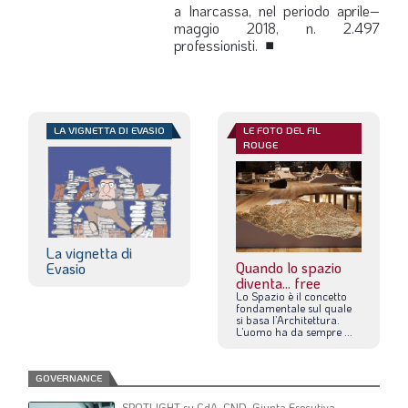
a Inarcassa, nel periodo aprile–
maggio 2018, n. 2.497
professionisti.
■
LA VIGNETTA DI EVASIO
LE FOTO DEL FIL
ROUGE
La vignetta di
Quando lo spazio
Evasio
diventa... free
Lo
Spazio
è
il
concetto
fondamentale
sul
quale
si
basa
l’Architettura.
L’uomo
ha
da
sempre
...
GOVERNANCE
SPOTLIGHT su CdA, CND, Giunta Esecutiva