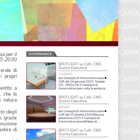
F
P
T
L
sa per il
GOVERNANCE
25-2030
SPOTLIGHT su CdA, CND,
I
Giunta Esecutiva
orale di
1-2/2025
i propri
S
dal
Consiglio
di
Amministrazione
■
CdA
del
24
gennaio
2025
Accesso
IOL,
SPID
e
CIE
Il
Consiglio
di
S
ntito a
Amministrazione,
vista
la
sentenza
...
, che lo
SPOTLIGHT su CdA, CND,
i natura
Giunta Esecutiva
4/2024
F
to degli
dal
Consiglio
di
Amministrazione
■
CdA
del
25
ottobre
2024
Bilancio
o, grazie
preventivo
2025
Il
Consiglio
di
A
Amministrazione
delibera
di
...
inuzione
ntire di
SPOTLIGHT su CdA, CND,
L
Giunta Esecutiva