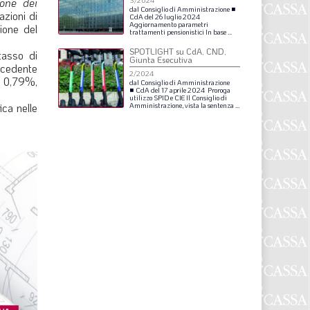
ione dei
3/2024
S
dal
Consiglio
di
Amministrazione
■
azioni di
CdA
del
26
luglio
2024
Aggiornamento
parametri
zione del
trattamenti
pensionistici
In
base
...
SPOTLIGHT su CdA, CND,
tasso di
Giunta Esecutiva
recedente
2/2024
o 0,79%,
dal
Consiglio
di
Amministrazione
■ CdA
del
17
aprile
2024
Proroga
utilizzo
SPID
e
CIE
Il
Consiglio
di
ica nelle
Amministrazione,
vista
la
sentenza
...