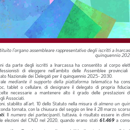
tituito l’organo assembleare rappresentativo degli iscritti a Inarcas
quinquennio 20
i da parte degli iscritti a Inarcassa ha consentito al corpo elett
fessionisti di eleggere nell’ambito delle Assemblee provinciali 
itato Nazionale dei Delegati per il quinquennio 2025- 2030.
orale
mediante il supporto della piattaforma telematica
ha conse
, tablet o cellulare, di designare il delegato di propria fiducia
celte necessarie a mantenere alto il grado delle prestazioni d
li Associati.
i, stabilito all’art. 10 dello Statuto nella misura di
almeno un quin
econda tornata, con la chiusura del seggio on line il 28 marzo scors
nti
. Il
numero dei partecipanti
, tuttavia, è risultato essere in
dim
elle elezioni del CND nel 2020, quando erano stati
61.469
a conse
.