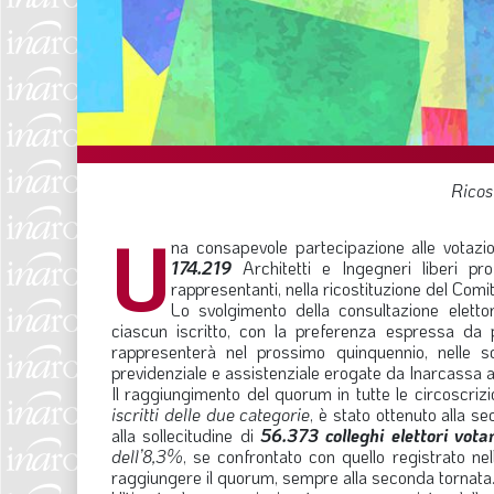
Ricos
U
na consapevole partecipazione alle votazion
174.219
Architetti e Ingegneri liberi pro
rappresentanti, nella ricostituzione del Com
Lo svolgimento della consultazione elett
ciascun iscritto, con la preferenza espressa da pc
rappresenterà nel prossimo quinquennio, nelle s
previdenziale e assistenziale erogate da Inarcassa ag
Il raggiungimento del quorum in tutte le circoscrizion
iscritti delle due categorie
, è stato ottenuto alla s
alla sollecitudine di
56.373
colleghi elettori vota
dell’8,3%
, se confrontato con quello registrato n
raggiungere il quorum, sempre alla seconda tornata