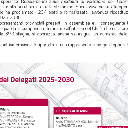
 specifico R
egolamento sulle modalità di votazione per l’elez
uito allo scrutinio in diretta streaming. Successivamente alle oper
ione ha proclamato i 234 eletti e formalizzato l’avvenuta ricostitu
 2025-2030.
rappresentanti provinciali presenti in assemblea e il conseguente 
o riguarda la componente femminile all’interno del CND, che nella p
da 39 Colleghe, si apprezza, anche se esiguo, un aumento dell
 rispettive province, è riportato in una rappresentazione geo-topograf