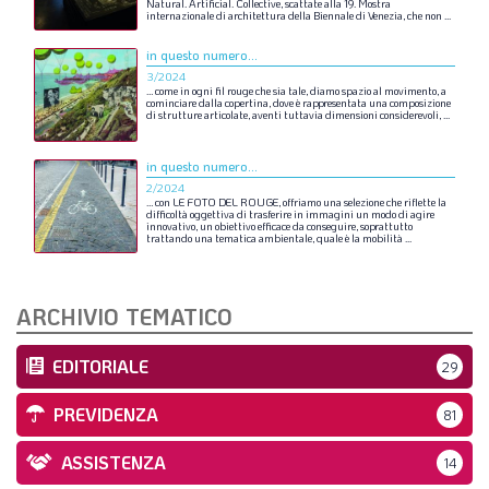
Natural.
Artificial.
Collective,
scattate
alla
19.
Mostra
internazionale
di
architettura
della
Biennale
di
Venezia,
che
non
...
in questo numero...
3/2024
…
come
in
ogni
fil
rouge
che
sia
tale,
diamo
spazio
al
movimento,
a
cominciare
dalla
copertina,
dove
è
rappresentata
una
composizione
di
strutture
articolate,
aventi
tuttavia
dimensioni
considerevoli,
...
in questo numero...
2/2024
…
con
LE
FOTO
DEL
ROUGE,
offriamo
una
selezione
che
riflette
la
difficoltà
oggettiva
di
trasferire
in
immagini
un
modo
di
agire
innovativo,
un
obiettivo
efficace
da
conseguire,
soprattutto
trattando
una
tematica
ambientale,
quale
è
la
mobilità
...
ARCHIVIO TEMATICO
EDITORIALE
29
PREVIDENZA
81
ASSISTENZA
14