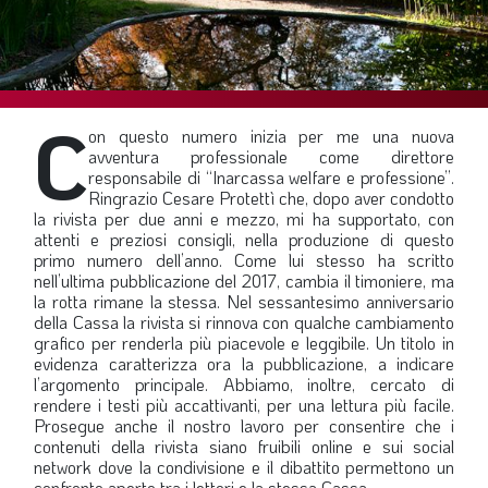
SOMMARIO
EDITORIALE
PREVIDENZA
C
FOCUS
on questo numero inizia per me una nuova
avventura professionale come direttore
PROFESSIONE
responsabile di “Inarcassa welfare e professione”.
Ringrazio Cesare Protettì che, dopo aver condotto
TERZA PAGINA
la rivista per due anni e mezzo, mi ha supportato, con
attenti e preziosi consigli, nella produzione di questo
LE FOTO DEL FIL ROUGE
primo numero dell’anno. Come lui stesso ha scritto
IN QUESTO NUMERO
nell’ultima pubblicazione del 2017, cambia il timoniere, ma
la rotta rimane la stessa. Nel sessantesimo anniversario
SCENARIO ECONOMICO
della Cassa la rivista si rinnova con qualche cambiamento
grafico per renderla più piacevole e leggibile. Un titolo in
SPAZIO APERTO
evidenza caratterizza ora la pubblicazione, a indicare
l’argomento principale. Abbiamo, inoltre, cercato di
GOVERNANCE
rendere i testi più accattivanti, per una lettura più facile.
Prosegue anche il nostro lavoro per consentire che i
FONDAZIONE
contenuti della rivista siano fruibili online e sui social
network dove la condivisione e il dibattito permettono un
ASSOCIAZIONI
confronto aperto tra i lettori e la stessa Cassa.