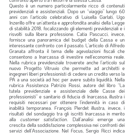
Questo è un numero particolarmente ricco di contenuti
LA VIGNETTA DI EVASIO
previdenziali e assistenziali. Dopo un “viaggio” lungo 60
anni con l’articolo celebrativo di Luisella Garlati, Ugo
SPECIALE
Inzerillo offre un’attenta e approfondita analisi della Legge
di stabilità 2018, focalizzando gli elementi previdenziali e i
risvolti sulla libera professione. Catia Pascucci, invece,
expand_more
CAMBIA NUMERO
fornisce una panoramica del budget della Cassa e un
interessante confronto con il passato. L’articolo di Alfredo
Granata affronta il tema delle agevolazioni fiscali che
consentono a Inarcassa di investire nell’economia reale.
Nella rubrica previdenziale troverete anche l’articolo sul
nuovo Progetto Vitruvio che permette ad architetti e
ingegneri liberi professionisti di cedere un credito verso la
PA a una società ad hoc per avere subito liquidità. Nella
rubrica Assistenza Patrizio Rossi, autore del libro “La
tutela previdenziale e assistenziale delle Casse dei
professionisti” e sanitario di fiducia di Inarcassa, illustra i
requisiti necessari per ottenere l’indennità in caso di
inabilità temporanea. François Pierdet illustra, invece, i
risultati del sondaggio tra gli iscritti Inarcassa in merito
alla
customer satisfaction
. Dall’analisi emerge una
crescita della soddisfazione complessiva nei confronti dei
servizi dell’Associazione. Nel Focus, Sergio Ricci indica