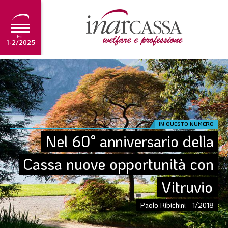
Ed.
1-2/2025
NEWS
EDITORIALE
TUTORIAL
IN QUESTO NUMERO
SCADENZARIO
Nel 60° anniversario della 
ARCHIVIO
Cassa nuove opportunità con 
Vitruvio
Ultima edizione
1-2/2025
Paolo Ribichini - 1/2018