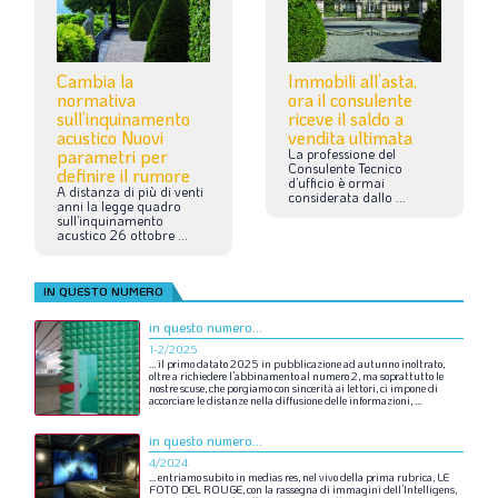
Cambia la
Immobili all’asta,
normativa
ora il consulente
sull’inquinamento
riceve il saldo a
acustico Nuovi
vendita ultimata
parametri per
La
professione
del
Consulente
Tecnico
definire il rumore
d’ufficio
è
ormai
A
distanza
di
più
di
venti
considerata
dallo
...
anni
la
legge
quadro
sull’inquinamento
acustico
26
ottobre
...
IN QUESTO NUMERO
in questo numero...
1-2/2025
…
il
primo
datato
2025
in
pubblicazione
ad
autunno
inoltrato,
oltre
a
richiedere
l’abbinamento
al
numero
2,
ma
soprattutto
le
nostre
scuse,
che
porgiamo
con
sincerità
ai
lettori,
ci
impone
di
accorciare
le
distanze
nella
diffusione
delle
informazioni,
...
in questo numero...
4/2024
…
entriamo
subito
in
medias
res,
nel
vivo
della
prima
rubrica,
LE
FOTO
DEL
ROUGE,
con
la
rassegna
di
immagini
dell’Intelligens,