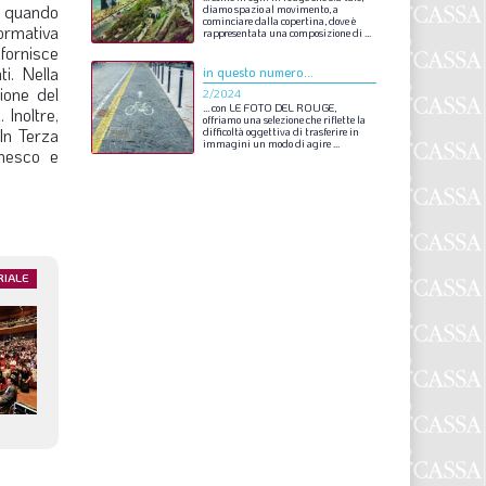
lo quando
S
diamo
spazio
al
movimento,
a
cominciare
dalla
copertina,
dove
è
normativa
rappresentata
una
composizione
di
...
 fornisce
ti. Nella
in questo numero...
ione del
2/2024
…
con
LE
FOTO
DEL
ROUGE,
 Inoltre,
offriamo
una
selezione
che
riflette
la
In Terza
difficoltà
oggettiva
di
trasferire
in
immagini
un
modo
di
agire
...
Unesco e
RIALE