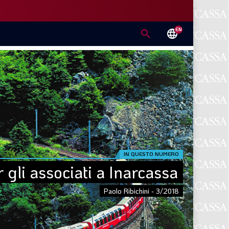
EN
search
language
IN QUESTO NUMERO
 gli associati a Inarcassa
Paolo Ribichini - 3/2018
E