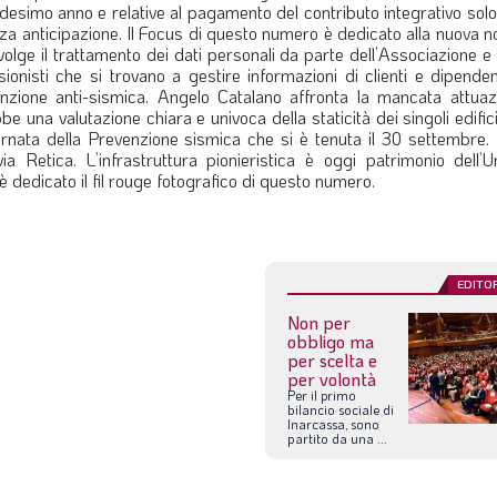
 medesimo anno e relative al pagamento del contributo integrativo so
nza anticipazione. Il Focus di questo numero è dedicato alla nuova 
olge il trattamento dei dati personali da parte dell’Associazione e
essionisti che si trovano a gestire informazioni di clienti e dipenden
nzione anti-sismica. Angelo Catalano affronta la mancata attuaz
una valutazione chiara e univoca della staticità dei singoli edifici.
nata della Prevenzione sismica che si è tenuta il 30 settembre. 
ia Retica. L’infrastruttura pionieristica è oggi patrimonio dell’
 è dedicato il fil rouge fotografico di questo numero.
EDITO
Non per
obbligo ma
per scelta e
per volontà
Per
il
primo
bilancio
sociale
di
Inarcassa,
sono
partito
da
una
...