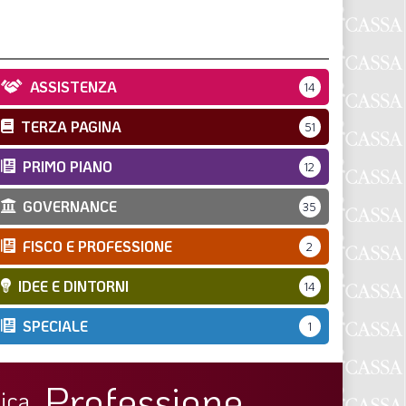
ASSISTENZA
14
TERZA PAGINA
51
PRIMO PIANO
12
GOVERNANCE
35
FISCO E PROFESSIONE
2
IDEE E DINTORNI
14
SPECIALE
1
Professione
ica