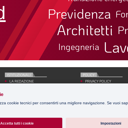
d
Previdenza
Fo
Architetti
Pr
Lav
Ingegneria
ISTITUZIONALI
POLICY
LA REDAZIONE
PRIVACY POLICY
EDITRICE
COOKIE POLICY
CONCESSIONARIO
SITE MAP
ie
PUBBLICITÀ
SIGN IN
izza cookie tecnici per consentirti una migliore navigazione. Se vuoi sap
Accetta tutti i cookie
Impostazioni