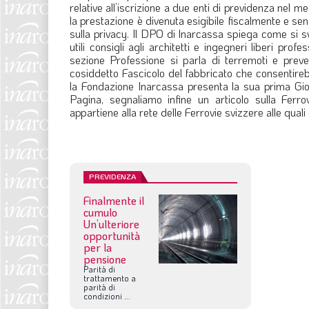
relative all’iscrizione a due enti di previdenza nel
la prestazione è divenuta esigibile fiscalmente e se
sulla privacy. Il DPO di Inarcassa spiega come si sv
utili consigli agli architetti e ingegneri liberi prof
sezione Professione si parla di terremoti e preve
cosiddetto Fascicolo del fabbricato che consentirebbe 
la Fondazione Inarcassa presenta la sua prima Gior
Pagina, segnaliamo infine un articolo sulla Ferrov
appartiene alla rete delle Ferrovie svizzere alle quali
PREVIDENZA
Finalmente il
cumulo
Un’ulteriore
opportunità
per la
pensione
Parità
di
trattamento
a
parità
di
condizioni
...