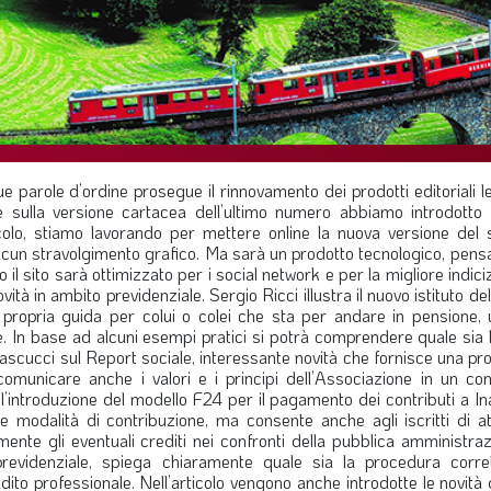
ue parole d’ordine prosegue il rinnovamento dei prodotti editoriali le
e sulla versione cartacea dell’ultimo numero abbiamo introdotto tit
rticolo, stiamo lavorando per mettere online la nuova versione del 
lcun stravolgimento grafico. Ma sarà un prodotto tecnologico, pensa
co il sito sarà ottimizzato per i social network e per la migliore indic
ità in ambito previdenziale. Sergio Ricci illustra il nuovo istituto d
 e propria guida per colui o colei che sta per andare in pensione, 
e. In base ad alcuni esempi pratici si potrà comprendere quale sia 
Pascucci sul Report sociale, interessante novità che fornisce una pr
municare anche i valori e i principi dell’Associazione in un con
 è l’introduzione del modello F24 per il pagamento dei contributi a I
 modalità di contribuzione, ma consente anche agli iscritti di at
te gli eventuali crediti nei confronti della pubblica amministraz
 previdenziale, spiega chiaramente quale sia la procedura corre
ito professionale. Nell’articolo vengono anche introdotte le novità