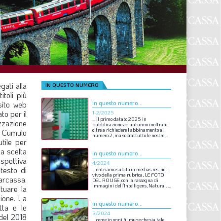
F
P
T
L
gati alla
IN QUESTO NUMERO
oli più
I
in questo numero...
sito web
to per il
1-2/2025
S
…
il
primo
datato
2025
in
izzazione
pubblicazione
ad
autunno
inoltrato,
oltre
a
richiedere
l’abbinamento
al
el Cumulo
numero
2,
ma
soprattutto
le
nostre
...
S
utile per
la scelta
in questo numero...
ospettiva
4/2024
testo di
…
entriamo
subito
in
medias
res,
nel
F
vivo
della
prima
rubrica,
LE
FOTO
narcassa.
DEL
ROUGE,
con
la
rassegna
di
immagini
dell’Intelligens,
Natural.
...
tuare la
A
ione. La
in questo numero...
tta e le
L
3/2024
 del 2018
…
come
in
ogni
fil
rouge
che
sia
tale,