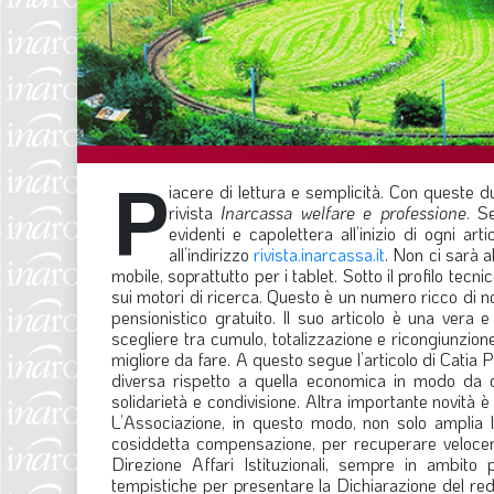
P
iacere di lettura e semplicità. Con queste d
rivista
Inarcassa welfare e professione
. S
evidenti e capolettera all’inizio di ogni a
all’indirizzo
rivista.inarcassa.it
.
Non ci sarà a
mobile, soprattutto per i tablet. Sotto il profilo tecni
sui motori di ricerca. Questo è un numero ricco di nov
pensionistico gratuito. Il suo articolo è una vera
scegliere tra cumulo, totalizzazione e ricongiunzion
migliore da fare. A questo segue l’articolo di Catia 
diversa rispetto a quella economica in modo da co
solidarietà e condivisione. Altra importante novità
L’Associazione, in questo modo, non solo amplia le
cosiddetta compensazione, per recuperare velocemen
Direzione Affari Istituzionali, sempre in ambito
tempistiche per presentare la Dichiarazione del redd