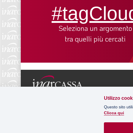
#tagClou
Seleziona un argomento
tra quelli più cercati
Via Salaria 229, 00199 Roma
Utilizzo cook
C.F. 80122170584
Questo sito util
T. 02.91979700
Clicca qui