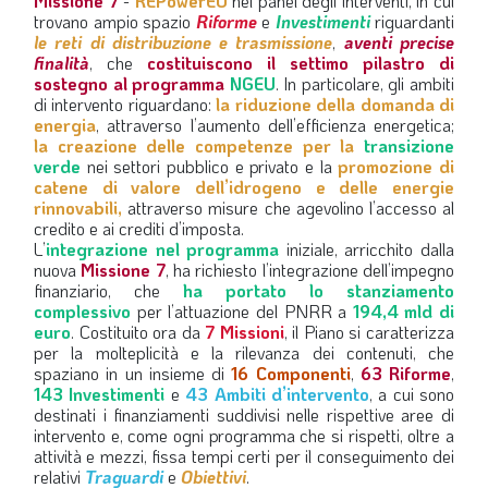
Missione 7
-
REPowerEU
nel panel degli interventi, in cui
trovano ampio spazio
Riforme
e
Investimenti
riguardanti
le reti di distribuzione e trasmissione
,
aventi precise
finalità
, che
costituiscono il settimo pilastro di
sostegno al programma
NGEU
. In particolare, gli ambiti
di intervento riguardano:
la riduzione della domanda di
energia
, attraverso l’aumento dell’efficienza energetica;
la creazione delle competenze per la
transizione
verde
nei settori pubblico e privato e la
promozione di
catene di valore dell’idrogeno e delle energie
rinnovabili,
attraverso misure che agevolino l’accesso al
credito e ai crediti d’imposta.
L’
integrazione nel programma
iniziale, arricchito dalla
nuova
Missione 7
, ha richiesto l’integrazione dell’impegno
finanziario, che
ha portato lo stanziamento
complessivo
per l’attuazione del PNRR a
194,4 mld di
euro
. Costituito ora da
7 Missioni
, il Piano si caratterizza
per la molteplicità e la rilevanza dei contenuti, che
spaziano in un insieme di
16 Componenti
,
63 Riforme
,
143 Investimenti
e
43 Ambiti d’intervento
, a cui sono
destinati i finanziamenti suddivisi nelle rispettive aree di
intervento e, come ogni programma che si rispetti, oltre a
attività e mezzi, fissa tempi certi per il conseguimento dei
relativi
Traguardi
e
Obiettivi
.