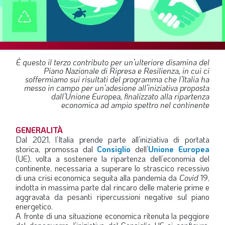
SOMMARIO
EDITORIALE
PREVIDENZA
FOCUS
È questo il terzo contributo per un’ulteriore disamina del
Piano Nazionale di Ripresa e Resilienza, in cui ci
PROFESSIONE
soffermiamo sui risultati del programma che l’Italia ha
messo in campo per un’adesione all’iniziativa proposta
TERZA PAGINA
dall’Unione Europea, finalizzato alla ripartenza
economica ad ampio spettro nel continente
LE FOTO DEL FIL ROUGE
IN QUESTO NUMERO
GENERALITÀ
Dal 2021, l’Italia prende parte all’iniziativa di portata
SCENARIO ECONOMICO
storica, promossa dal
Consiglio
dell’
Unione Europea
(UE), volta a sostenere la ripartenza dell’economia del
SPAZIO APERTO
continente, necessaria a superare lo strascico recessivo
di una crisi economica seguita alla pandemia da
Covid
19,
GOVERNANCE
indotta in massima parte dal rincaro delle materie prime e
aggravata da pesanti ripercussioni negative sul piano
FONDAZIONE
energetico.
A fronte di una situazione economica ritenuta la peggiore
ASSOCIAZIONI