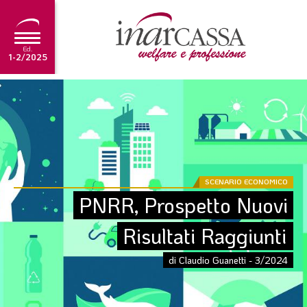
Ed.
1-2/2025
NEWS
EDITORIALE
TUTORIAL
SCADENZARIO
SCENARIO ECONOMICO
PNRR, Prospetto Nuovi 
ARCHIVIO
Risultati Raggiunti
Ultima edizione
di Claudio Guanetti - 3/2024
1-2/2025