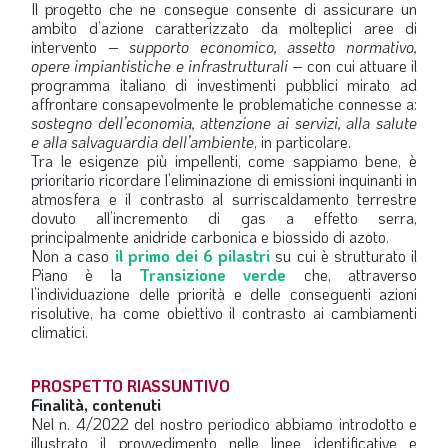
Il progetto che ne consegue consente di assicurare un
ambito d’azione caratterizzato da molteplici aree di
intervento –
supporto economico, assetto normativo,
opere impiantistiche e infrastrutturali
– con cui attuare il
programma italiano di investimenti pubblici mirato ad
affrontare consapevolmente le problematiche connesse a:
sostegno dell’economia, attenzione ai servizi, alla salute
e alla salvaguardia dell’ambiente
, in particolare.
Tra le esigenze più impellenti, come sappiamo bene, è
prioritario ricordare l’eliminazione di emissioni inquinanti in
atmosfera e il contrasto al surriscaldamento terrestre
dovuto all’incremento di gas a effetto serra,
principalmente anidride carbonica e biossido di azoto.
Non a caso
il primo dei 6 pilastri
su cui è strutturato il
Piano è la
Transizione verde
che, attraverso
l’individuazione delle priorità e delle conseguenti azioni
risolutive, ha come obiettivo il contrasto ai cambiamenti
climatici.
PROSPETTO RIASSUNTIVO
Finalità, contenuti
Nel n. 4/2022 del nostro periodico abbiamo introdotto e
illustrato il provvedimento nelle linee identificative e