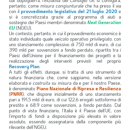
dal dopoguerra, l’iniziativa del Consiglio UE si configura,
pertanto, come
misura congiunturale
che ha preso il via
LA VIGNETTA DI EVASIO
con il
provvedimento legislativo del 21 luglio 2020
e
si è concretizzata grazie al programma di aiuti a
SPECIALE
sostegno dei Paesi membri denominato
Next Generation
EU
(NGEU).
Un contesto, pertanto, in cui il provvedimento economico è
expand_more
CAMBIA NUMERO
stato individuato quale
veicolo operativo privilegiato
, con
uno stanziamento complessivo di 750 mld di euro, di cui
390 mld per sovvenzioni a fondo perduto, ripartito tra i
Paesi dell’Unione per il finanziamento dei progetti e la
realizzazione degli interventi previsti nel proprio
Recovery Plan
.
A tutti gli effetti, dunque, si tratta di uno strumento di
natura finanziaria che, come sappiamo, nella
versione
elaborata e costruita su misura
da e per il nostro Paese,
è denominato
Piano Nazionale di Ripresa e Resilienza
(
PNRR
), che dispone inizialmente di uno stanziamento
pari a 191,5 mld di euro, di cui 122,6 erogati sottoforma di
prestito e 68,9 come sovvenzioni, a fondo perduto. Dal
punto di vista finanziario, l’Italia è il Paese dell’UE, con
l’importo di fondi a disposizione più elevato in valore
assoluto, essendo assegnataria della componente più
rilevante dell’NGEU.