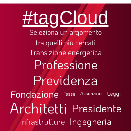
#tagCloud
Seleziona un argomento
tra quelli più cercati
Transizione energetica
Professione
Previdenza
Fondazione
Leggi
Tasse
Assunzioni
Architetti
Presidente
Ingegneria
Infrastrutture