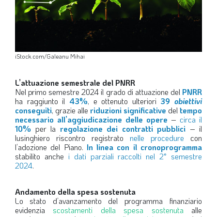
iStock.com/Galeanu Mihai
L’attuazione semestrale del PNRR
Nel primo semestre 2024 il grado di attuazione del
PNRR
ha raggiunto il
43%
, e ottenuto ulteriori
39
obiettivi
conseguiti
, grazie alle
riduzioni significative
del
tempo
necessario all’aggiudicazione delle opere
–
circa il
10%
per la
regolazione dei contratti pubblici
– il
lusinghiero riscontro registrato
nelle procedure
con
l’adozione del Piano.
In linea con il cronoprogramma
stabilito anche
i dati parziali raccolti nel 2° semestre
2024
.
Andamento della spesa sostenuta
Lo stato d’avanzamento del programma finanziario
evidenzia
scostamenti della spesa sostenuta
alle