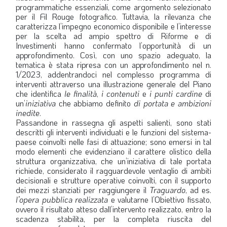
programmatiche essenziali, come argomento selezionato
per il Fil Rouge fotografico. Tuttavia, la rilevanza che
caratterizza l’impegno economico disponibile e l’interesse
per la scelta ad ampio spettro di Riforme e di
Investimenti hanno confermato l’opportunità di un
approfondimento. Così, con uno spazio adeguato, la
tematica è stata ripresa con un approfondimento nel n.
1/2023, addentrandoci nel complesso programma di
interventi attraverso una illustrazione generale del Piano
che identifica
le finalità
,
i contenuti
e
i punti cardine
di
un’
iniziativa
che abbiamo definito
di portata e ambizioni
inedite
.
Passandone in rassegna gli aspetti salienti, sono stati
descritti gli interventi individuati e le funzioni del sistema-
paese coinvolti nelle fasi di attuazione; sono emersi in tal
modo elementi che evidenziano il carattere olistico della
struttura organizzativa, che un’iniziativa di tale portata
richiede, considerato il ragguardevole ventaglio di ambiti
decisionali e strutture operative coinvolti, con il supporto
dei mezzi stanziati per raggiungere il
Traguardo
, ad es.
l’opera pubblica realizzata
e valutarne l’Obiettivo fissato,
ovvero il risultato atteso dall’intervento realizzato, entro la
scadenza stabilita, per la completa riuscita del