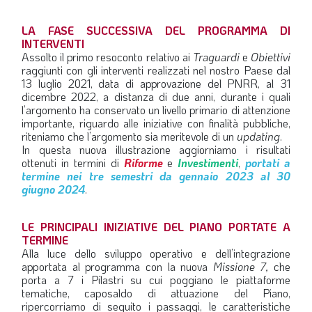
LA FASE SUCCESSIVA DEL PROGRAMMA DI
INTERVENTI
Assolto il primo resoconto relativo ai
Traguardi
e
Obiettivi
raggiunti con gli interventi realizzati nel nostro Paese dal
13 luglio 2021, data di approvazione del PNRR, al 31
dicembre 2022, a distanza di due anni, durante i quali
l’argomento ha conservato un livello primario di attenzione
importante, riguardo alle iniziative con finalità pubbliche,
riteniamo che l’argomento sia meritevole di un
updating
.
In questa nuova illustrazione aggiorniamo i risultati
ottenuti in termini di
Riforme
e
Investimenti
,
portati a
termine nei tre semestri da gennaio 2023 al 30
giugno 2024
.
LE PRINCIPALI INIZIATIVE DEL PIANO PORTATE A
TERMINE
Alla luce dello sviluppo operativo e dell’integrazione
apportata al programma con la nuova
Missione 7,
che
porta a 7 i Pilastri su cui poggiano le piattaforme
tematiche, caposaldo di attuazione del Piano,
ripercorriamo di seguito i passaggi, le caratteristiche