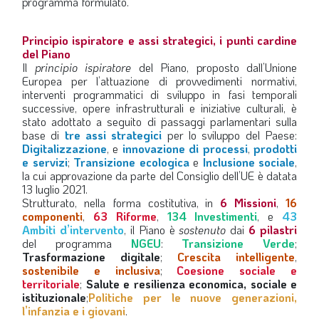
programma formulato.
Principio ispiratore e assi strategici, i punti cardine
del Piano
Il
principio ispiratore
del Piano, proposto dall’Unione
Europea per l’attuazione di provvedimenti normativi,
interventi programmatici di sviluppo in fasi temporali
successive, opere infrastrutturali e iniziative culturali, è
stato adottato a seguito di passaggi parlamentari sulla
base di
tre assi strategici
per lo sviluppo del Paese:
Digitalizzazione
, e
innovazione di processi
,
prodotti
e servizi
;
Transizione ecologica
e
Inclusione sociale
,
la cui approvazione da parte del Consiglio dell’UE è datata
13 luglio 2021.
Strutturato, nella forma costitutiva, in
6 Missioni
,
16
componenti
,
63 Riforme
,
134 Investimenti
, e
43
Ambiti d’intervento
, il Piano è
sostenuto
dai
6 pilastri
del programma
NGEU
:
Transizione Verde
;
Trasformazione digitale
;
Crescita intelligente
,
sostenibile e inclusiva
;
Coesione sociale e
territoriale
;
Salute e resilienza economica, sociale e
istituzionale
;
Politiche per le nuove generazioni,
l’infanzia e i giovani
.