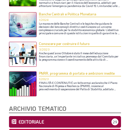
normativi
e
finanziari
per
il
rilancio
dell’economia,
adottati
per
affrontare
l’emergenza
pandemica
da
Covid
19.
Limitandoci
alle
...
Banche Centrali e Politica Monetaria
1/2024
Le
manovre
delle
Banche
Centrali
e
le
logiche
che
guidano
le
decisioni
dei
loro
consigli
direttivi
costituiscono
un
universo
complesso
e
cruciale
per
la
stabilità
economica
globale.
L’obiettivo
principale
e
comune
di
queste
istituzioni
è
quello
di
garantire
la
...
Conoscere per costruire il futuro
3/2023
Anche
quest’anno
Ottobre
è
stato
Il
mese
dell’educazione
finanziaria,
un’importante
iniziativa
promossa
dal
Comitato
per
la
programmazione
e
il
coordinamento
delle
attività
di
...
PNRR, programma di portata e ambizioni inedite
1/2023
FINALITÀ
E
CONTENUTI
È
un
fatto
ormai
acclarato
che
il
Piano
Nazionale
di
Ripresa
e
Resilienza
(PNRR),
insieme
al
provvedimento
di
sospensione
del
Patto
di
Stabilità,
adottato
...
ARCHIVIO TEMATICO
EDITORIALE
29