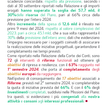
scadenze concordate,
rispetto alla previsione
, secondo i
dati al 30 settembre riportati nella Relazione e gli importi
erogati
hanno superato la soglia dei 57,7 mld, il
30%
delle
risorse
del Piano
, pari al 66% circa della
previsione per l’intero 2024.
Altro
incremento
della spesa di
12,6 mld
è rilevato nei
primi 9 mesi del 2024,
rispetto al valore complessivo del
2023, pari a circa 45,1 mld
, che a sua volta rappresenta il
30%
della
previsione dell’intero anno
; dati che evidenziano
l’impegno necessario per i soggetti coinvolti di assicurare
la realizzazione delle iniziative progettuali, garantendone il
completamento nei tempi previsti.
Come riportato nella Relazione della Corte dei Conti, sono
72
gli
interventi di
riforma
funzionali
ad ottenere gli
obiettivi
di ripresa e resilienza, con il
63%
raggiunto nel
1° semestre 2024
, che porta al
completamento
degli
obiettivi
europei
da raggiungere
.
Nell’ipotesi di conseguimento dei
17 obiettivi
associati a
Riforme
, previsti nel 2° semestre 2024, si completerebbe
la quota di iniziative prevista del
66%
. E con il
6%
degli
Investimenti
completati
, suddivisi nelle Missioni del Piano;
tra questi, si evidenziano i più
congeniali
alla
nostra
attività
e
consoni
agli
interessi professionali
.
■