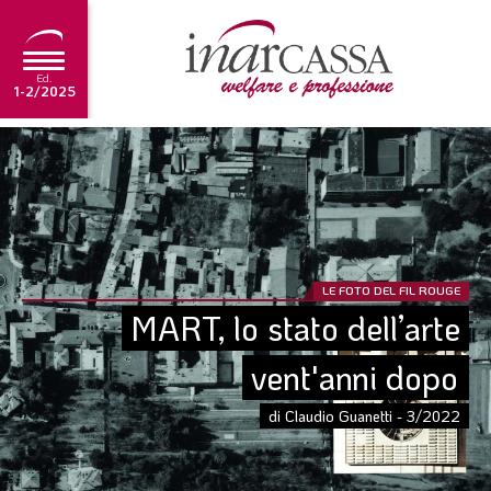
Ed.
1-2/2025
NEWS
EDITORIALE
TUTORIAL
SCADENZARIO
LE FOTO DEL FIL ROUGE
MART, lo stato dell’arte 
ARCHIVIO
vent'anni dopo
Ultima edizione
di Claudio Guanetti - 3/2022
1-2/2025