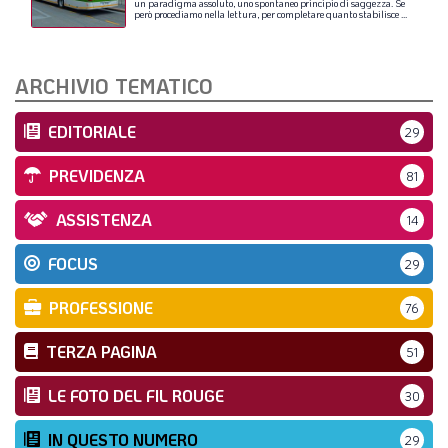
un
paradigma
assoluto,
uno
spontaneo
principio
di
saggezza.
Se
però
procediamo
nella
lettura,
per
completare
quanto
stabilisce
...
ARCHIVIO TEMATICO
EDITORIALE
29
PREVIDENZA
81
ASSISTENZA
14
FOCUS
29
PROFESSIONE
76
TERZA PAGINA
51
LE FOTO DEL FIL ROUGE
30
IN QUESTO NUMERO
29