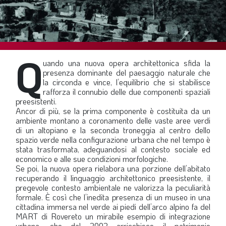
SOMMARIO
EDITORIALE
PREVIDENZA
Q
FOCUS
uando una nuova opera architettonica sfida la
presenza dominante del paesaggio naturale che
PROFESSIONE
la circonda e vince, l’equilibrio che si stabilisce
rafforza il connubio delle due componenti spaziali
TERZA PAGINA
preesistenti.
Ancor di più, se la prima componente è costituita da un
LE FOTO DEL FIL ROUGE
ambiente montano a coronamento delle vaste aree verdi
IN QUESTO NUMERO
di un altopiano e la seconda troneggia al centro dello
spazio verde nella configurazione urbana che nel tempo è
SCENARIO ECONOMICO
stata trasformata, adeguandosi al contesto sociale ed
economico e alle sue condizioni morfologiche.
SPAZIO APERTO
Se poi, la nuova opera rielabora una porzione dell’abitato
recuperando il linguaggio architettonico preesistente, il
GOVERNANCE
pregevole contesto ambientale ne valorizza la peculiarità
formale. È così che l’inedita presenza di un museo in una
FONDAZIONE
cittadina immersa nel verde ai piedi dell’arco alpino fa del
MART di Rovereto un mirabile esempio di integrazione
ASSOCIAZIONI
urbana, che dal 2002 arricchisce il patrimonio