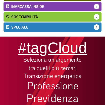
INARCASSA INSIDE
1
SOSTENIBILITÀ
2
SPECIALE
1
#tagCloud
Seleziona un argomento
tra quelli più cercati
Transizione energetica
Professione
Previdenza