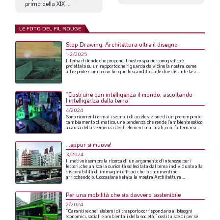
primo
della
XIX
...
LE FOTO DEL FIL ROUGE
Stop Drawing. Architettura oltre il disegno
1-2/2025
Il
tema
di
fondo
che
propone
il
nostro
spazio
iconografico
è
proiettato
su
un
rapporto
che
riguarda
da
vicino
la
nostra,
come
altre
professioni
tecniche,
quello
scandito
dalle
due
distinte
fasi
...
“Costruire con intelligenza il mondo, ascoltando
l’intelligenza della terra”
4/2024
Sono
ricorrenti
ormai
i
segnali
di
accelerazione
di
un
prorompente
cambiamento
climatico,
una
tendenza
che
rende
l’ambiente
ostico
a
causa
della
veemenza
degli
elementi
naturali,
con
l’alternarsi
...
…eppur si muove!
3/2024
Il
motivo
è
sempre
la
ricerca
di
un
argomento
d’interesse
per
i
lettori,
che
unisca
la
curiosità
sollecitata
dal
tema
individuato
alla
disponibilità
di
immagini
efficaci
che
lo
documentino,
arricchendolo.
L’occasione
è
stata
la
mostra
Architettura
...
Per una mobilità che sia davvero sostenibile
2/2024
“Garantire
che
i
sistemi
di
trasporto
corrispondano
ai
bisogni
economici,
sociali
e
ambientali
della
società,”
costituisce
di
per
sé