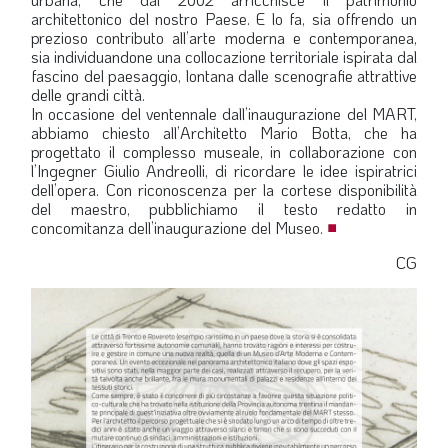
architettonico del nostro Paese. E lo fa, sia offrendo un
LA VIGNETTA DI EVASIO
prezioso contributo all’arte moderna e contemporanea,
sia individuandone una collocazione territoriale ispirata dal
SPECIALE
fascino del paesaggio, lontana dalle scenografie attrattive
delle grandi città.
In occasione del ventennale dall’inaugurazione del MART,
expand_more
CAMBIA NUMERO
abbiamo chiesto all’Architetto Mario Botta, che ha
progettato il complesso museale, in collaborazione con
l’Ingegner Giulio Andreolli, di ricordare le idee ispiratrici
dell’opera. Con riconoscenza per la cortese disponibilità
del maestro, pubblichiamo il testo redatto in
concomitanza dell’inaugurazione del Museo.
■
CG