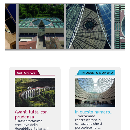
EDITORIALE
IN QUESTO NUMERO
Avanti tutta, con
in questo numero...
prudenza
…
vorremmo
rappresentare
la
Il
sessantottesimo
sensazione
che
si
esecutivo
della
percepisce
nei
...
Repubblica
Italiana,
il