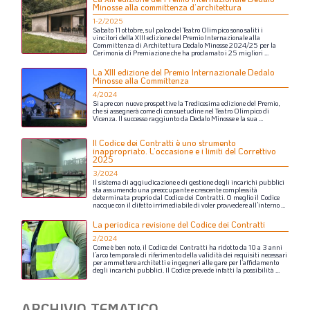
Minosse alla committenza d’architettura
1-2/2025
Sabato
11
ottobre,
sul
palco
del
Teatro
Olimpico
sono
saliti
i
vincitori
della
XIII
edizione
del
Premio
Internazionale
alla
Committenza
di
Architettura
Dedalo
Minosse
2024/25
per
la
Cerimonia
di
Premiazione
che
ha
proclamato
i
25
migliori
...
La XIII edizione del Premio Internazionale Dedalo
Minosse alla Committenza
4/2024
Si
apre
con
nuove
prospettive
la
Tredicesima
edizione
del
Premio,
che
si
assegnerà
come
di
consuetudine
nel
Teatro
Olimpico
di
Vicenza.
Il
successo
raggiunto
da
Dedalo
Minosse
e
la
sua
...
Il Codice dei Contratti è uno strumento
inappropriato. L’occasione e i limiti del Correttivo
2025
3/2024
Il
sistema
di
aggiudicazione
e
di
gestione
degli
incarichi
pubblici
sta
assumendo
una
preoccupante
e
crescente
complessità
determinata
proprio
dal
Codice
dei
Contratti.
O
meglio
il
Codice
nacque
con
il
difetto
irrimediabile
di
voler
provvedere
all’interno
...
La periodica revisione del Codice dei Contratti
2/2024
Come
è
ben
noto,
il
Codice
dei
Contratti
ha
ridotto
da
10
a
3
anni
l’arco
temporale
di
riferimento
della
validità
dei
requisiti
necessari
per
ammettere
architetti
e
ingegneri
alle
gare
per
l’affidamento
degli
incarichi
pubblici.
Il
Codice
prevede
infatti
la
possibilità
...
ARCHIVIO TEMATICO