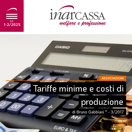
Ed.
1-2/2025
NEWS
EDITORIALE
TUTORIAL
SCADENZARIO
ASSOCIAZIONI
Tariffe minime e costi di 
ARCHIVIO
produzione
Ultima edizione
di Bruno Gabbiani * - 3/2017
1-2/2025