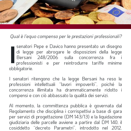
SOMMARIO
EDITORIALE
PREVIDENZA
FOCUS
Qual è l'equo compenso per le prestazioni professionali?
I
PROFESSIONE
senatori Pepe e Davico hanno presentato un disegno
di legge per abrogare le disposizioni della legge
TERZA PAGINA
Bersani 248/2006 sulla concorrenza fra i
professionisti e per reintrodurre tariffe minime
LE FOTO DEL FIL ROUGE
obbligatorie.
IN QUESTO NUMERO
I senatori ritengono che la legge Bersani ha reso le
professioni intellettuali “lavori impoveriti”, poiché la
SCENARIO ECONOMICO
concorrenza illimitata ha drammaticamente ridotto i
compensi e con ciò abbassato la qualità dei servizi.
SPAZIO APERTO
Al momento, la committenza pubblica è governata dal
GOVERNANCE
Regolamento che disciplina i corrispettivi a base di gara
per servizi di progettazione (DM 143/13) e la liquidazione
FONDAZIONE
giudiziaria delle parcelle avviene a partire dal DM 140, il
cosiddetto “decreto Parametri”, introdotto nel 2012.
ASSOCIAZIONI