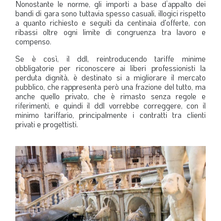
Nonostante le norme, gli importi a base d’appalto dei
LA VIGNETTA DI EVASIO
bandi di gara sono tuttavia spesso casuali, illogici rispetto
a quanto richiesto e seguiti da centinaia d'offerte, con
SPECIALE
ribassi oltre ogni limite di congruenza tra lavoro e
compenso.
expand_more
CAMBIA NUMERO
Se è così, il ddl, reintroducendo tariffe minime
obbligatorie per riconoscere ai liberi professionisti la
perduta dignità, è destinato si a migliorare il mercato
pubblico, che rappresenta però una frazione del tutto, ma
anche quello privato, che è rimasto senza regole e
riferimenti, e quindi il ddl vorrebbe correggere, con il
minimo tariffario, principalmente i contratti tra clienti
privati e progettisti.