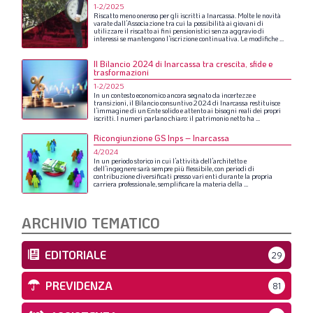
1-2/2025
Riscatto
meno
oneroso
per
gli
iscritti
a
Inarcassa.
Molte
le
novità
varate
dall’Associazione
tra
cui
la
possibilità
ai
giovani
di
utilizzare
il
riscatto
ai
fini
pensionistici
senza
aggravio
di
interessi
se
mantengono
l’iscrizione
continuativa.
Le
modifiche
...
Il Bilancio 2024 di Inarcassa tra crescita, sfide e
trasformazioni
1-2/2025
In
un
contesto
economico
ancora
segnato
da
incertezze
e
transizioni,
il
Bilancio
consuntivo
2024
di
Inarcassa
restituisce
l’immagine
di
un
Ente
solido
e
attento
ai
bisogni
reali
dei
propri
iscritti.
I
numeri
parlano
chiaro:
il
patrimonio
netto
ha
...
Ricongiunzione GS Inps – Inarcassa
4/2024
In
un
periodo
storico
in
cui
l’attività
dell’architetto
e
dell’ingegnere
sarà
sempre
più
flessibile,
con
periodi
di
contribuzione
diversificati
presso
vari
enti
durante
la
propria
carriera
professionale,
semplificare
la
materia
della
...
ARCHIVIO TEMATICO
EDITORIALE
29
PREVIDENZA
81