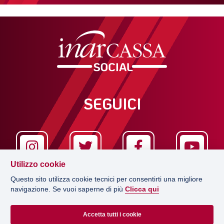
SEGUICI
Utilizzo cookie
Questo sito utilizza cookie tecnici per consentirti una migliore
navigazione. Se vuoi saperne di più
Clicca qui
LA REDAZIONE
Accetta tutti i cookie
EDITRICE
CONCESSIONARIO PUBBLICITÀ