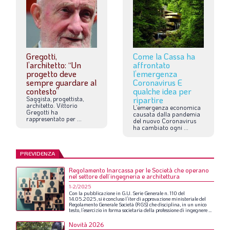
Gregotti,
Come la Cassa ha
l’architetto: “Un
affrontato
progetto deve
l’emergenza
sempre guardare al
Coronavirus E
contesto”
qualche idea per
Saggista,
progettista,
ripartire
architetto.
Vittorio
L’emergenza
economica
Gregotti
ha
causata
dalla
pandemia
rappresentato
per
...
del
nuovo
Coronavirus
ha
cambiato
ogni
...
PREVIDENZA
Regolamento Inarcassa per le Società che operano
nel settore dell’ingegneria e architettura
1-2/2025
Con
la
pubblicazione
in
G.U.
Serie
Generale
n.
110
del
14.05.2025,
si
è
concluso
l’iter
di
approvazione
ministeriale
del
Regolamento
Generale
Società
(RGS)
che
disciplina,
in
un
unico
testo,
l’esercizio
in
forma
societaria
della
professione
di
ingegnere
...
Novità 2026