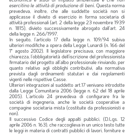
esercitino le attività di produzione di beni.
Questa norma
prevedeva, inoltre, che alle suddette società non si
applicasse il divieto di esercizio in forma societaria di
attività professionali (art. 2 della legge 23 novembre 1939
n. 1815), divieto successivamente abrogato dall’art. 24
della legge n. 266/1997.
In seguito, l’articolo 17 della legge n. 109/94 subiva
ulteriori modifiche a opera della Legge Lunardi (n. 166 del
1° agosto 2002). Il legislatore precisava, con maggiore
chiarezza, l’obbligatorietà dell’iscrizione del professionista
firmatario del progetto all’albo professionale rinviando, per
quanto relativo agli obblighi contributivi, alla normativa
prevista dagli ordinamenti statutari e dai regolamenti
vigenti nelle rispettive Casse.
Ulteriori integrazioni al suddetto art.17 venivano introdotte
dalla Legge Comunitaria 2006 (legge n. 62 del 18 aprile
2005). L’articolo 24 prevedeva di configurare fra le
società di ingegneria, anche le società cooperative a
compagine societaria mista (costituite da professionisti e
non).
Il successivo Codice degli appalti pubblici, (D.Lgs. 12
aprile 2006 n. 163), che raccoglieva in un unico testo tutte
le leggi in materia di contratti pubblici di lavori, forniture e