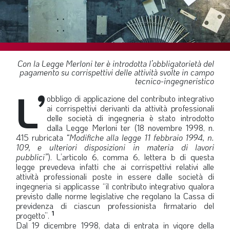
SOMMARIO
EDITORIALE
PREVIDENZA
FOCUS
Con la Legge Merloni ter è introdotta l’obbligatorietà del
pagamento su corrispettivi delle attività svolte in campo
PROFESSIONE
tecnico-ingegneristico
L’
TERZA PAGINA
obbligo di applicazione del contributo integrativo
ai corrispettivi derivanti da attività professionali
LE FOTO DEL FIL ROUGE
delle società di ingegneria è stato introdotto
dalla Legge Merloni ter (18 novembre 1998, n.
IN QUESTO NUMERO
415 rubricata
“Modifiche alla legge 11 febbraio 1994, n.
109, e ulteriori disposizioni in materia di lavori
SCENARIO ECONOMICO
pubblici”
). L’articolo 6, comma 6, lettera b di questa
legge prevedeva infatti che ai corrispettivi relativi alle
SPAZIO APERTO
attività professionali poste in essere dalle società di
ingegneria si applicasse “il contributo integrativo qualora
GOVERNANCE
previsto dalle norme legislative che regolano la Cassa di
previdenza di ciascun professionista firmatario del
FONDAZIONE
1
progetto”.
ASSOCIAZIONI
Dal 19 dicembre 1998, data di entrata in vigore della