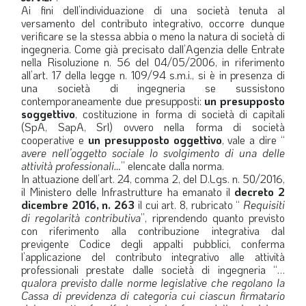
Ai fini dell’individuazione di una società tenuta al
versamento del contributo integrativo, occorre dunque
verificare se la stessa abbia o meno la natura di società di
ingegneria. Come già precisato dall’Agenzia delle Entrate
nella Risoluzione n. 56 del 04/05/2006, in riferimento
all’art. 17 della legge n. 109/94 s.m.i., si è in presenza di
una società di ingegneria se sussistono
contemporaneamente due presupposti:
un presupposto
soggettivo
, costituzione in forma di società di capitali
(SpA, SapA, Srl) ovvero nella forma di società
cooperative e
un presupposto oggettivo
, vale a dire “
avere nell’oggetto sociale lo svolgimento di una delle
attività professionali…
” elencate dalla norma.
In attuazione dell’art. 24, comma 2, del D.Lgs. n. 50/2016,
il Ministero delle Infrastrutture ha emanato il
decreto 2
dicembre 2016, n. 263
il cui art. 8, rubricato “
Requisiti
di regolarità contributiva
”, riprendendo quanto previsto
con riferimento alla contribuzione integrativa dal
previgente Codice degli appalti pubblici, conferma
l’applicazione del contributo integrativo alle attività
professionali prestate dalle società di ingegneria “…
qualora previsto dalle norme legislative che regolano la
Cassa di previdenza di categoria cui ciascun firmatario