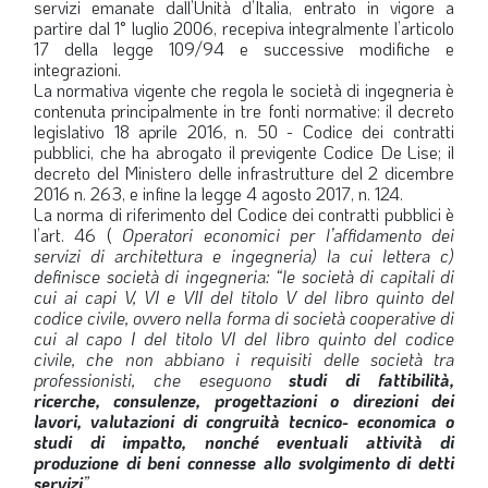
servizi emanate dall’Unità d’Italia, entrato in vigore a
partire dal 1° luglio 2006, recepiva integralmente l’articolo
17 della legge 109/94 e successive modifiche e
integrazioni.
La normativa vigente che regola le società di ingegneria è
contenuta principalmente in tre fonti normative: il decreto
legislativo 18 aprile 2016, n. 50 - Codice dei contratti
pubblici, che ha abrogato il previgente Codice De Lise; il
decreto del Ministero delle infrastrutture del 2 dicembre
2016 n. 263, e infine la legge 4 agosto 2017, n. 124.
La norma di riferimento del Codice dei contratti pubblici è
l’art. 46 (
Operatori economici per l’affidamento dei
servizi di architettura e ingegneria) la cui lettera c)
definisce società di ingegneria: “le società di capitali di
cui ai capi V, VI e VII del titolo V del libro quinto del
codice civile, ovvero nella forma di società cooperative di
cui al capo I del titolo VI del libro quinto del codice
civile, che non abbiano i requisiti delle società tra
professionisti, che eseguono
studi di fattibilità,
ricerche, consulenze, progettazioni o direzioni dei
lavori, valutazioni di congruità tecnico- economica o
studi di impatto, nonché eventuali attività di
produzione di beni connesse allo svolgimento di detti
servizi
”
.