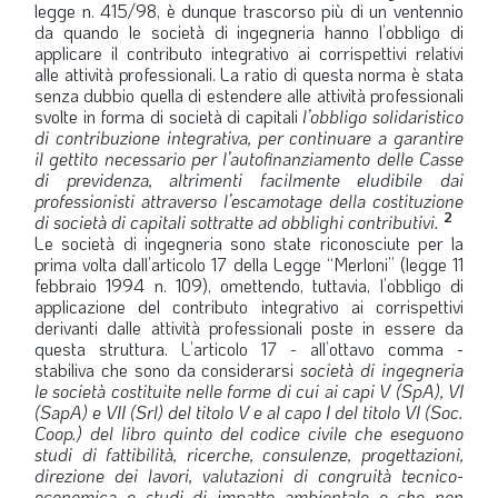
legge n. 415/98, è dunque trascorso più di un ventennio
LA VIGNETTA DI EVASIO
da quando le società di ingegneria hanno l’obbligo di
applicare il contributo integrativo ai corrispettivi relativi
SPECIALE
alle attività professionali. La ratio di questa norma è stata
senza dubbio quella di estendere alle attività professionali
svolte in forma di società di capitali
l’obbligo solidaristico
expand_more
CAMBIA NUMERO
di contribuzione integrativa, per continuare a garantire
il gettito necessario per l’autofinanziamento delle Casse
di previdenza, altrimenti facilmente eludibile dai
professionisti attraverso l’escamotage della costituzione
2
di società di capitali sottratte ad obblighi contributivi.
Le società di ingegneria sono state riconosciute per la
prima volta dall’articolo 17 della Legge “Merloni” (legge 11
febbraio 1994 n. 109), omettendo, tuttavia, l’obbligo di
applicazione del contributo integrativo ai corrispettivi
derivanti dalle attività professionali poste in essere da
questa struttura. L’articolo 17 - all’ottavo comma -
stabiliva che sono da considerarsi
società di ingegneria
le società costituite nelle forme di cui ai capi V (SpA), VI
(SapA) e VII (Srl) del titolo V e al capo I del titolo VI (Soc.
Coop.) del libro quinto del codice civile che eseguono
studi di fattibilità, ricerche, consulenze, progettazioni,
direzione dei lavori, valutazioni di congruità tecnico-
economica e studi di impatto ambientale e che non