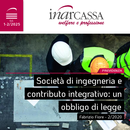
Ed.
1-2/2025
NEWS
EDITORIALE
TUTORIAL
PREVIDENZA
SCADENZARIO
Società di ingegneria e 
ARCHIVIO
contributo integrativo: un 
obbligo di legge
Ultima edizione
1-2/2025
Fabrizio Fiore - 2/2020