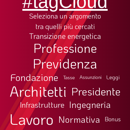
#tagCloud
Seleziona un argomento
tra quelli più cercati
Transizione energetica
Professione
Previdenza
Fondazione
Leggi
Tasse
Assunzioni
Architetti
Presidente
Ingegneria
Infrastrutture
Lavoro
Normativa
Bonus