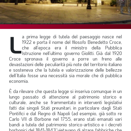
SOMMARIO
EDITORIALE
PREVIDENZA
L
FOCUS
a prima legge di tutela del paesaggio nasce nel
1922 e porta il nome del filosofo Benedetto Croce,
PROFESSIONE
che all’epoca era il ministro della Pubblica
Istruzione nell’ultimo governo Giolitti. Già dal 1920
TERZA PAGINA
Croce spronava il governo a porre un freno alle
devastazioni delle peculiarità più note del territorio italiano
LE FOTO DEL FIL ROUGE
e sosteneva che la tutela e valorizzazione delle bellezze
IN QUESTO NUMERO
dell’Italia fosse una necessità sia morale che di pubblica
economia.
SCENARIO ECONOMICO
È da rilevare che questa legge si inseriva comunque in un
SPAZIO APERTO
lungo passato di attenzione al patrimonio storico e
culturale, anche se frammentato in interventi legislativi
GOVERNANCE
fatti dai singoli Stati preunitari, in particolare dagli Stati
Pontifici e dal Regno di Napoli (ad esempio, già sotto re
FONDAZIONE
Carlo VII di Borbone nel 1755, erano stati emanati vari
bandi a tutela del patrimonio storico-artistico e i decreti
ASSOCIAZIONI
borbonici del 1841-1843“vietavano di alzare fabbriche che