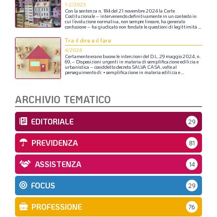
1-2/2025
Con
la
sentenza
n.
184
del
21
novembre
2024
la
Corte
Costituzionale
–
intervenendo
definitivamente
in
un
contesto
in
cui
l’evoluzione
normativa,
non
sempre
lineare,
ha
generato
confusione
–
ha
giudicato
non
fondate
le
questioni
di
legittimità
...
Tra il dire e il fare
4/2024
Certamente
erano
buone
le
intenzioni
del
D.L.
29
maggio
2024,
n.
69,
–
Disposizioni
urgenti
in
materia
di
semplificazione
edilizia
e
urbanistica
–
cosiddetto
decreto
SALVA
CASA,
volte
al
perseguimento
di:
•
semplificazione
in
materia
edilizia
e
...
ARCHIVIO TEMATICO
EDITORIALE
29
PREVIDENZA
81
ASSISTENZA
14
FOCUS
29
PROFESSIONE
76