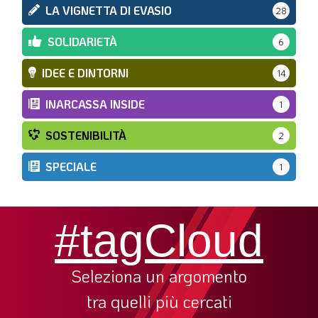
LA VIGNETTA DI EVASIO
28
SOLIDARIETÀ
6
IDEE E DINTORNI
14
INARCASSA INSIDE
1
SOSTENIBILITÀ
2
SPECIALE
1
#tagCloud
Seleziona un argomento
tra quelli più cercati