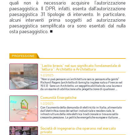
quali non è necessario acquisire l’autorizzazione
paesaggistica. Il DPR, infatti, esenta dall'autorizzazione
paesaggistica 31 tipologie di intervento. In particolare,
alcuni interventi prima soggetti ad autorizzazione
paesaggistica semplificata ora sono esentati dal nulla
osta paesaggistico.
■
PROFESSIONE
“Lectio brevis” nel suo significato fondamentale di
“lettura”: Architetto e Architettura
1-2/2025
“Non
si
può
pensare
un’architettura
senza
pensare
alla
gente”
Richard
Rogers
(architetto
di
famiglia
inglese
nato
a
Firenze
nel
1933)
Sono
un
Architetto,
un
soggetto
abilitato
da
una
laurea
e
da
un
esame
di
abilitazione
alla
progettazione
di
qualsiasi
...
Comunità Energetiche
1-2/2025
Con
l’aumento
della
domanda
di
elettricità
in
Italia,
alimentato
dall’elettrificazione
dei
settori
industriale
e
residenziale,
le
infrastrutture
della
rete
elettrica
tradizionale
si
trovano
sotto
crescente
pressione.
Le
politiche
energetiche
europee
e
italiane
...
Società di ingegneria che operano nel mercato
privato