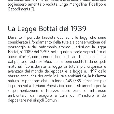
togliessero amenità o veduta lungo Mergellina, Posillipo e
LA VIGNETTA DI EVASIO
Capodimonte.”).
SPECIALE
La Legge Bottai del 1939
expand_more
CAMBIA NUMERO
Durante il periodo fascista due sono le leggi che sono
considerate il fondamento della tutela e conservazione del
paesaggio e del patrimonio storico - artistico: la legge
Bottai, n° 1089 del 1939, nella quale si parla soprattutto di
“cose d’arte”, comprendendo quindi solo beni significativi
dal punto di vista
estetico
e solo beni costituiti da oggetti
materiali (considerata la legge di tutela più organica e
avanzata del mondo dell’epoca), e la legge n. 1497 dello
stesso anno, che riguarda la tutela ambientale, le bellezze
naturali e panoramiche. La legge 1497/39 introduce per
la prima volta il Piano Paesistico, come strumento per la
regolamentazione e l’utilizzo delle zone di interesse
ambientale, da redigere a cura del Ministero e da
depositare nei singoli Comuni.