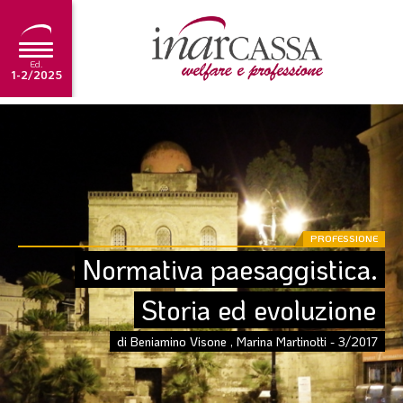
Ed.
1-2/2025
NEWS
EDITORIALE
TUTORIAL
SCADENZARIO
PROFESSIONE
Normativa paesaggistica. 
ARCHIVIO
Storia ed evoluzione
Ultima edizione
di Beniamino Visone , Marina Martinotti - 3/2017
1-2/2025